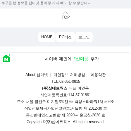
누구든 본 정보를 샵마넷 동의 없이 재 배포 할 수 없습니다.
HOME
PC버전
로그인
네이버 메인에
#샵마넷
추가
About 샵마넷
|
개인정보 처리방침
|
이용약관
TEL:02-851-0815
(주)샵네트웍스
대표 이인용
사업자등록번호:114-87-01861
주소:서울 금천구 디지털로9길 65 백상스타타워1차 508호
직업정보제공사업신고번호:
서울청 제 2012-30 호
통신판매업신고번호:
제 2020-서울금천-2036 호
Copyright©
(주)샵네트웍스
. All rights reserved.