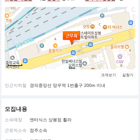
50m
크게보기
길찾기
인근지하철
경의중앙선 망우역 1번출구 200m 이내
모집내용
소속매장
엔터식스 상봉점 휠라
근로자소속
점주소속