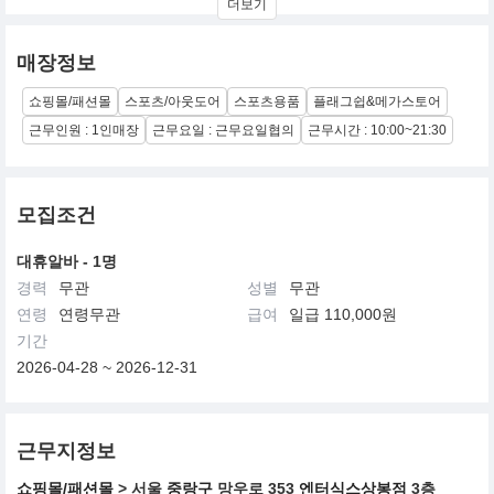
더보기
트를 기본색으로 색상 매치를 이루는 제품들로 구성되어 있습니다
-자연스럽고 편안하게 일상 생활에서즐기는 스포츠 패션
매장정보
-이탈리안의 정열을 스포츠 패션으로 승화시켜 삶의 열정과 이유를
재안하는 프레스티지 패션 스포츠웨어
쇼핑몰/패션몰
스포츠/아웃도어
스포츠용품
플래그쉽&메가스토어
-기능성과 패션성을 조화시킨 고급스런 감감으로 차별화되며 강렬
한 색채 대비로 스포츠의 역동적인 모습을 표현
근무인원 : 1인매장
근무요일 : 근무요일협의
근무시간 : 10:00~21:30
모집조건
대휴알바 - 1명
경력
무관
성별
무관
연령
연령무관
급여
일급 110,000원
기간
2026-04-28 ~ 2026-12-31
근무지정보
쇼핑몰/패션몰
> 서울
중랑구
망우로 353
엔터식스상봉점
3층