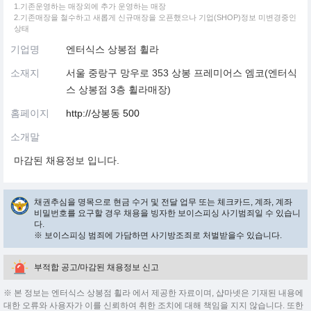
1.기존운영하는 매장외에 추가 운영하는 매장
2.기존매장을 철수하고 새롭게 신규매장을 오픈했으나 기업(SHOP)정보 미변경중인
상태
기업명
엔터식스 상봉점 휠라
소재지
서울 중랑구 망우로 353 상봉 프레미어스 엠코(엔터식
스 상봉점 3층 휠라매장)
홈페이지
http://상봉동 500
소개말
마감된 채용정보 입니다.
채권추심을 명목으로 현금 수거 및 전달 업무 또는 체크카드, 계좌, 계좌
비밀번호를 요구할 경우 채용을 빙자한 보이스피싱 사기범죄일 수 있습니
다.
※ 보이스피싱 범죄에 가담하면 사기방조죄로 처벌받을수 있습니다.
부적합 공고/마감된 채용정보 신고
※ 본 정보는 엔터식스 상봉점 휠라 에서 제공한 자료이며, 샵마넷은 기재된 내용에
대한 오류와 사용자가 이를 신뢰하여 취한 조치에 대해 책임을 지지 않습니다. 또한