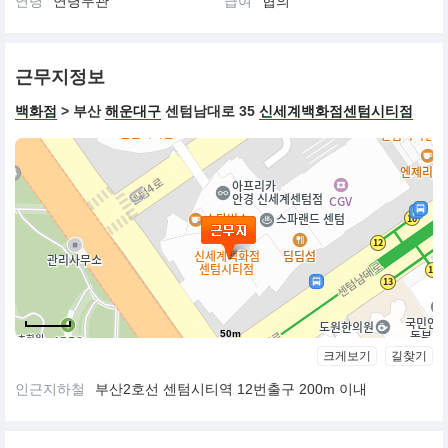
연령
연령무관
급여
협의
오늘날 비비엔느 거리 16번지에 소재한 공방에서 이루어지는 작업
을 통해 셀린느 고유의 정신이 한층 단단해 졌으며, 레디 투 웨어와
다양한 액세서리들이 조화를 이루며 완성된 오뜨 꾸뛰르 디자인들
근무지정보
은 셀린느가 선보이는 풀 실루엣 안에서 세심한 가능성들로 채워진
프랑스식 기교를 한껏 드러낸다.
백화점
> 부산
해운대구
센텀남대로 35
신세계백화점센텀시티점
셀린느는 창립자인 비피아나의 헤리티지를 기리는 뜻에서 1971년
이래 셀린느 메종의 상징이 되어온 ‘트리옹프’ 앰블럼을 새롭게 선보
이고 있으며, 이와 더불어 풀 실루엣으로 다양한 컬렉션을 선보이고
있다.
50m
크게보기
길찾기
인근지하철
부산2호선 센텀시티역 12번출구 200m 이내