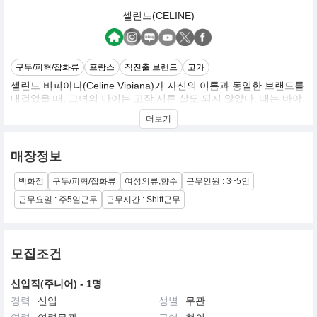
셀린느(CELINE)
구두/피혁/잡화류
프랑스
직진출 브랜드
고가
셀린느 비피아나(Celine Vipiana)가 자신의 이름과 동일한 브랜드를
내걸었을 때, 그녀의 나이는 고작 서른 살도 되지 않았다. 때는 바야
흐로 1945년, 제 2차 세계대전이 막 종전한 시점이었다.
더보기
매장정보
셀린느의 첫 사업은 아동용 맞춤 슈즈였고, 머지않아 그녀의 부티크
백화점
구두/피혁/잡화류
여성의류,향수
근무인원 : 3~5인
의 영향력이 파리 전역으로 뻗어 나가며 주요 고객들로부터 그들의
자녀를 위한 오뜨 꾸뛰르 슈즈 제작을 요청받았다. 셀린느는 슈즈 사
근무요일 : 주5일근무
근무시간 : Shift근무
업의 성공을 발판 삼아 여성용 제품으로 사업 영역을 확장하기에 이
르렀다. 1960년도에는 처음으로 가죽 및 액세서리 제품 라인을 선보
였고, 그 뒤로 점진적인 성장을 이끌어내며 1968년에는 스포츠웨어
컬렉션까지 디자인했다. 바로 이 시점에 셀린느는 메종의 주요 정신
모집조건
으로 장인정신과 최고급 소재를 내세우며 ‘파리지앵 시크(Parisian
chic)’를 대표하는 브랜드로 자리잡았다.
신입직(주니어) - 1명
경력
신입
성별
무관