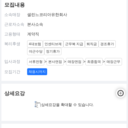
모집내용
소속매장
셀린느코리아유한회사
근로자소속
본사소속
고용형태
계약직
복리후생
4대보험
인센티브제
근무복 지급
퇴직금
경조휴가
야근수당
정기휴가
입사과정
>
>
>
>
서류전형
본사면접
매장면접
최종합격
매장근무
모집기간
채용시까지
상세요강
상세요강을 확대할 수 있습니다.