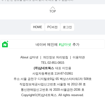
HOME
PC버전
로그인
네이버 메인에
#샵마넷
추가
About 샵마넷
|
개인정보 처리방침
|
이용약관
TEL:02-851-0815
(주)샵네트웍스
대표 이인용
사업자등록번호:114-87-01861
주소:서울 금천구 디지털로9길 65 백상스타타워1차 508호
직업정보제공사업신고번호:
서울청 제 2012-30 호
통신판매업신고번호:
제 2020-서울금천-2036 호
Copyright©
(주)샵네트웍스
. All rights reserved.