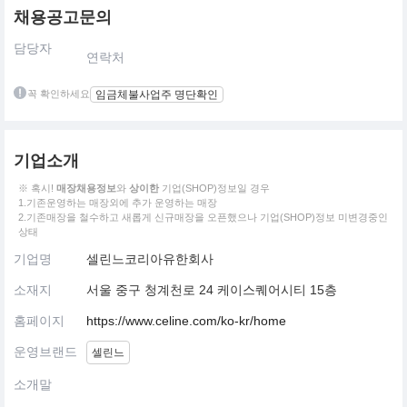
채용공고문의
담당자
연락처
꼭 확인하세요
임금체불사업주 명단확인
기업소개
※ 혹시!
매장채용정보
와
상이한
기업(SHOP)정보일 경우
1.기존운영하는 매장외에 추가 운영하는 매장
2.기존매장을 철수하고 새롭게 신규매장을 오픈했으나 기업(SHOP)정보 미변경중인
상태
기업명
셀린느코리아유한회사
소재지
서울 중구 청계천로 24 케이스퀘어시티 15층
홈페이지
https://www.celine.com/ko-kr/home
운영브랜드
셀린느
소개말