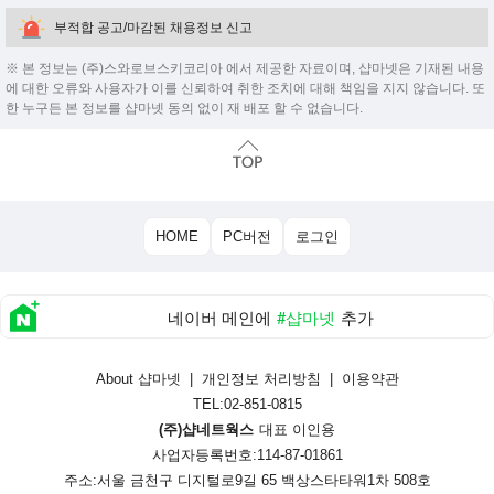
부적합 공고/마감된 채용정보 신고
※ 본 정보는 (주)스와로브스키코리아 에서 제공한 자료이며, 샵마넷은 기재된 내용
에 대한 오류와 사용자가 이를 신뢰하여 취한 조치에 대해 책임을 지지 않습니다. 또
한 누구든 본 정보를 샵마넷 동의 없이 재 배포 할 수 없습니다.
HOME
PC버전
로그인
네이버 메인에
#샵마넷
추가
About 샵마넷
|
개인정보 처리방침
|
이용약관
TEL:02-851-0815
(주)샵네트웍스
대표 이인용
사업자등록번호:114-87-01861
주소:서울 금천구 디지털로9길 65 백상스타타워1차 508호