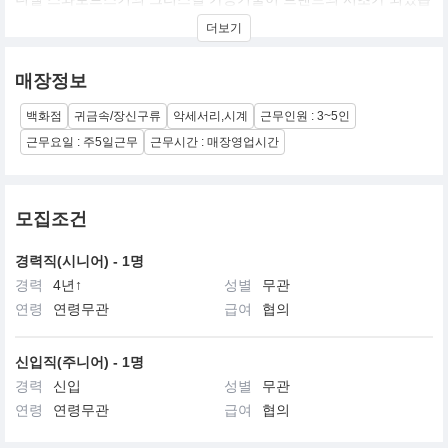
니다. 130년 전통과 장인정신, 그리고 지속적인 기술 발전으로 스와
더보기
로브스키는 오늘날 크리스털 커팅분야에서 세계 최고의 기업으로
자리 잡았습니다.
스와로브스키는 다양하고 창의적인 행보를 이어나가고 있습니다.
매장정보
지속적인 기술 혁신을 통해 세계 최고 품질의 크리스털과 천연 젬스
톤, 주얼리, 액세서리, 홈 데코 아이템 등 10만 개 이상의 제품을 디
백화점
귀금속/장신구류
악세서리,시계
근무인원 : 3~5인
자인 및 제조, 판매 합니다. 또한, 패션/디자인 및 영화 분야와 협업
하여 크리스털과 새로운 창조성을 발현할 수 있는 영역을 넓혀가고
근무요일 : 주5일근무
근무시간 : 매장영업시간
있습니다.
오늘날 스와로브스키는 전세계 20,000여 명 이상의 직원을 두고 있
으며, 약 170개 국가의 2,800여개 매장에서 컬렉션을 선보이고 있습
니다. 스와로브스키코리아는 2000년에 설립, 전국 약 70여 개의 면
모집조건
세점, 백화점 및 아울렛 매장을 운영하며, 독자적인 브랜드 입지를
구축하고 있습니다. 2023년에는 압구정 도산공원 메인스트리트에
경력직(시니어) - 1명
스와로브스키만의 풍부한 유산과 고유한 기술을 집약한 체험형 럭
경력
4년↑
성별
무관
셔리 공간인 스와로브스키 도산파크 플래그십 스토어를 오픈하였습
니다.
연령
연령무관
급여
협의
신입직(주니어) - 1명
경력
신입
성별
무관
연령
연령무관
급여
협의