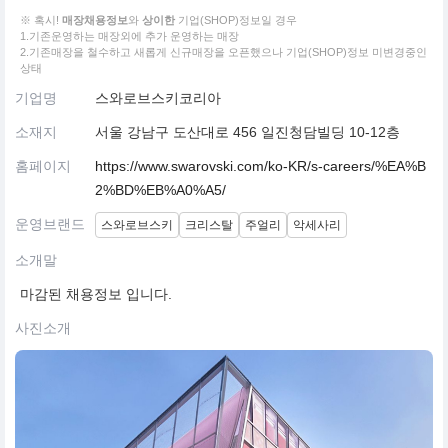
※ 혹시!
매장채용정보
와
상이한
기업(SHOP)정보일 경우
1.기존운영하는 매장외에 추가 운영하는 매장
2.기존매장을 철수하고 새롭게 신규매장을 오픈했으나 기업(SHOP)정보 미변경중인
상태
기업명
스와로브스키코리아
소재지
서울 강남구 도산대로 456 일진청담빌딩 10-12층
홈페이지
https://www.swarovski.com/ko-KR/s-careers/%EA%B
2%BD%EB%A0%A5/
운영브랜드
스와로브스키
크리스탈
주얼리
악세사리
소개말
마감된 채용정보 입니다.
사진소개