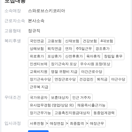
모집내용
소속매장
스와로브스키코리아
근로자소속
본사소속
고용형태
정규직
복리후생
국민연금
고용보험
산재보험
건강보험
4대보험
상해보험
퇴직연금
연차
주5일근무
경조휴가
위로휴가
포상휴가
산전후휴가
육아휴직
창립일 휴무
인센티브제
장기근속자 포상
우수사원 표창/포상
교육비지원
명절 귀향비 지급
야간근로수당
장기근속수당
연장근로수당
건강검진
퇴직금
야근수당
근무복 지급
우대조건
국가유공자
보훈대상자
인근 거주자
유사업무경험 (영업/상담 외)
채용즉시출근가능
장기근무가능
고용촉진지원금대상자
동종업계경력
입사과정
>
>
>
서류전형
매장면접
최종합격
매장근무