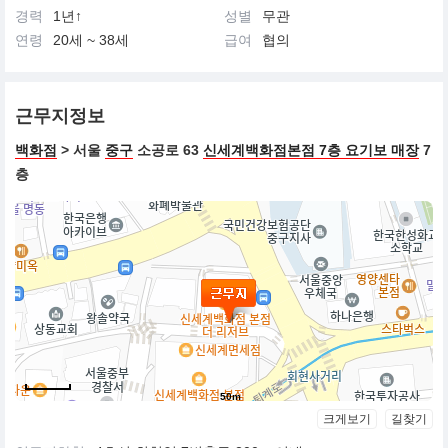
인식을 넓히는 Awesome People 캠페인을 매년 진행합니다. 더 많
경력
1년↑
성별
무관
은 사람들이 마땅히 누려야 할 행복을 누릴 수 있는 멋진 세상을 만
연령
20세 ~ 38세
급여
협의
들기 위해 오늘도 최선을 다합니다.
근무지정보
백화점
> 서울
중구
소공로 63
신세계백화점본점 7층 요기보 매장
7
층
50m
크게보기
길찾기