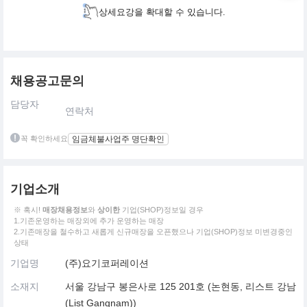
상세요강을 확대할 수 있습니다.
채용공고문의
담당자
연락처
꼭 확인하세요
임금체불사업주 명단확인
기업소개
※ 혹시!
매장채용정보
와
상이한
기업(SHOP)정보일 경우
1.기존운영하는 매장외에 추가 운영하는 매장
2.기존매장을 철수하고 새롭게 신규매장을 오픈했으나 기업(SHOP)정보 미변경중인
상태
기업명
(주)요기코퍼레이션
소재지
서울 강남구 봉은사로 125 201호 (논현동, 리스트 강남
(List Gangnam))