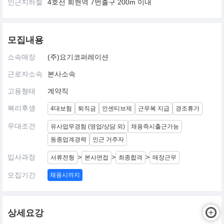
인근지하철
4호선 회현역 7번출구 200m 이내
모집내용
소속매장
(주)요기코퍼레이션
근로자소속
본사소속
고용형태
계약직
복리후생
4대보험
퇴직금
인센티브제
근무복 지급
경조휴가
우대조건
유사업무경험 (영업/상담 외)
채용즉시출근가능
동종업계경력
인근 거주자
입사과정
>
>
>
서류전형
본사면접
최종합격
매장근무
모집기간
채용시까지
상세요강