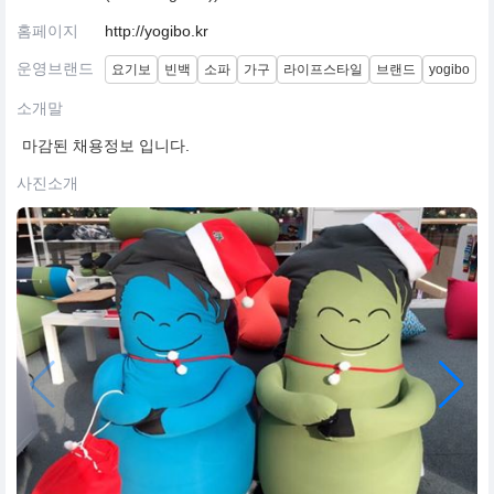
홈페이지
http://yogibo.kr
운영브랜드
요기보
빈백
소파
가구
라이프스타일
브랜드
yogibo
소개말
마감된 채용정보 입니다.
사진소개