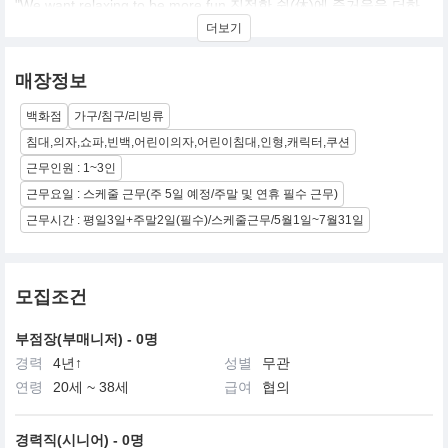
"We want relaxing to be more fun 진정한 쉼(休)에 즐거움을 더하
다"
더보기
▶ Yogibo? 요기보!
요기보는 내 몸에 꼭 맞는 편안함을 선물합니다. 내 몸에 꼭 맞는 편
매장정보
안함이란 우리가 사용하는 제품에 우리 몸을 억지로 적응시키는 것
이 아니라, 우리 고유의 움직임과 모양에 따라 요기보 제품들이 우리
백화점
가구/침구/리빙류
체형에 따라 자연스럽게 맞춰지는 것을 의미합니다. 요기보의 편안
침대,의자,쇼파,빈백,어린이의자,어린이침대,인형,캐릭터,쿠션
함을 경험하는 순간 몸과 마음이 진정한 쉼을 얻으며 스트레스와 긴
장이 완화되는 것을 느낄 수 있습니다. 요기보는 가구가 아닙니다.
근무인원 : 1~3인
행복의 시작 입니다.
근무요일 : 스케줄 근무(주 5일 예정/주말 및 연휴 필수 근무)
▶ Why Yogibo
근무시간 : 평일3일+주말2일(필수)/스케줄근무/5월1일~7월31일
요기보는 실용성, 유연성, 미니멀 디자인을 추구합니다. 가볍기에 이
동이 쉽고 자유로울 뿐만 아니라, 공간 연출과 스타일링이 용이합니
다.
모집조건
▶ Discover the Feel
요기보를 경험한다는 것은 단순히 편안함과 즐거움을 경험하는 것
부점장(부매니저) - 0명
이 아닙니다. 따분하고 진부할 수 있는 우리 일상에 힐링, 릴렉스, 즐
경력
4년↑
성별
무관
거움의 가치를 더한다는 것입니다. 전세계인들의 쉼과 힐링을 책임
지는 요기보와 함께 행복한 라이프스타일을 경험해보세요.
연령
20세 ~ 38세
급여
협의
▶ Awesome People
우리 지역 사회 내 소외된 계층을 직접 찾아가고 이들에 대한 사회적
경력직(시니어) - 0명