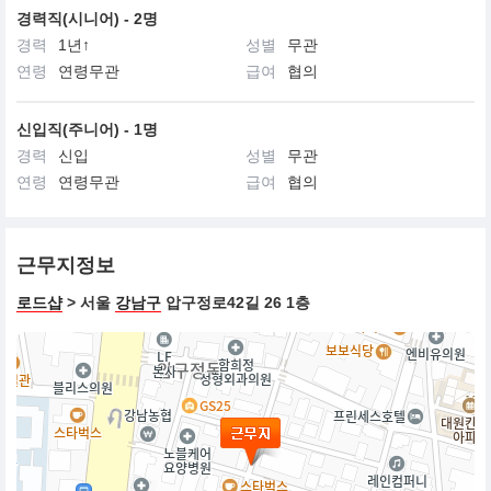
경력직(시니어) - 2명
경력
1년↑
성별
무관
연령
연령무관
급여
협의
신입직(주니어) - 1명
경력
신입
성별
무관
연령
연령무관
급여
협의
근무지정보
로드샵
> 서울
강남구
압구정로42길 26 1층