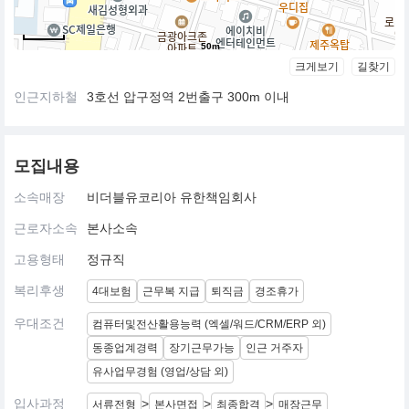
50m
크게보기
길찾기
인근지하철
3호선 압구정역 2번출구 300m 이내
모집내용
소속매장
비더블유코리아 유한책임회사
근로자소속
본사소속
고용형태
정규직
복리후생
4대보험
근무복 지급
퇴직금
경조휴가
우대조건
컴퓨터및전산활용능력 (엑셀/워드/CRM/ERP 외)
동종업계경력
장기근무가능
인근 거주자
유사업무경험 (영업/상담 외)
입사과정
>
>
>
서류전형
본사면접
최종합격
매장근무