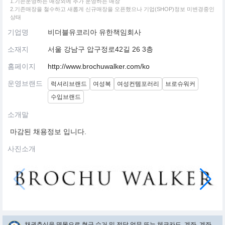
1.기존운영하는 매장외에 추가 운영하는 매장
2.기존매장을 철수하고 새롭게 신규매장을 오픈했으나 기업(SHOP)정보 미변경중인
상태
기업명
비더블유코리아 유한책임회사
소재지
서울 강남구 압구정로42길 26 3층
홈페이지
http://www.brochuwalker.com/ko
운영브랜드
럭셔리브랜드
여성복
여성컨템포러리
브로슈워커
수입브랜드
소개말
마감된 채용정보 입니다.
사진소개
채권추심을 명목으로 현금 수거 및 전달 업무 또는 체크카드, 계좌, 계좌