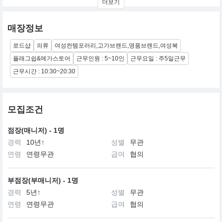
더보기
본질은 궁극적인
럭셔리이며, 세심한 디테일에 대한 배려는 사려 깊고, 의도적이며,
신중합니다.
매장정보
저희는 양보다는 질, 그리고 시대를 초월하는 가치를 중요하게 생각
하며, 항상
로드샵
의류
여성컨템포러리,고가브랜드,명품브랜드,여성복
자연스럽고 편안한 관점을 유지합니다. ‘적을수록 많다’라는 저희의
철학은
플래그쉽&메가스토어
근무인원 : 5~10인
근무요일 : 주5일근무
개인적이면서도 분명한 개성을 지닌, 세련되고 매혹적인 제품들을
근무시간 : 10:30~20:30
탄생시킵니다.
저희는 여성이 깊이 공감하는 것, 중요하다고 느끼는 것, 사랑하는
것을 강조함으로써
여성을 더욱 당당하게 만듭니다.
모집조건
점장(매니저) - 1명
경력
10년↑
성별
무관
연령
연령무관
급여
협의
부점장(부매니저) - 1명
경력
5년↑
성별
무관
연령
연령무관
급여
협의