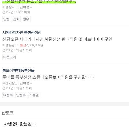
패션을사랑하는열정을가진직원찾습니다.
서울 송파구
급여협의
경력7년↑ 10/31까지
남성
잡화
향수
시에라디자인 북한산성점
신규오픈 시에라디자인 북한산성 판매직원 및 파트타이머 구인
서울 은평구
월급
2,300,000원
경력1년↑ 채용시까지
아웃도어
톰보이/롯데동부산몰
롯데몰 동부산점 스튜디오톰보이직원을 구인합니다
부산 기장군
급여협의
경력1년↑ 채용시까지
여성복
남성복
캐쥬얼
샵토크
샤넬 2차 합불결과