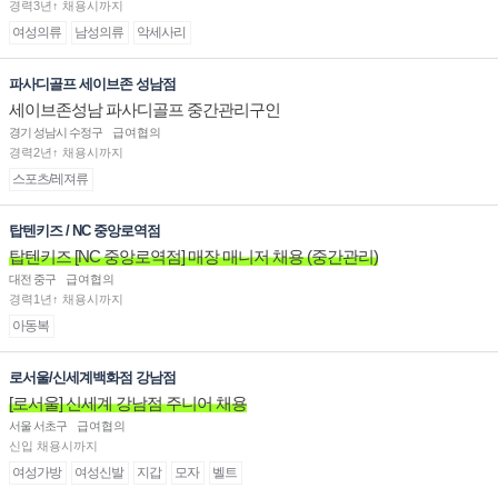
경력3년↑ 채용시까지
여성의류
남성의류
악세사리
파사디골프 세이브존 성남점
세이브존성남 파사디골프 중간관리구인
경기 성남시 수정구
급여협의
경력2년↑ 채용시까지
스포츠/레져류
탑텐키즈 / NC 중앙로역점
탑텐키즈 [NC 중앙로역점] 매장 매니저 채용 (중간관리)
대전 중구
급여협의
경력1년↑ 채용시까지
아동복
로서울/신세계백화점 강남점
[로서울] 신세계 강남점 주니어 채용
서울 서초구
급여협의
신입 채용시까지
여성가방
여성신발
지갑
모자
벨트