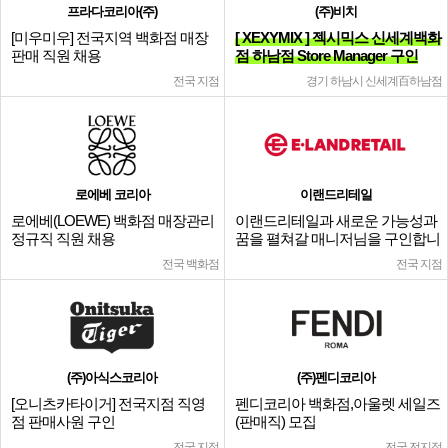
프라다코리아(주)
(주)비치
[미우미우] 전국지역 백화점 매장
[ XEXYMIX ] 젝시믹스 신세계백화
판매 직원 채용
점 하남점 Store Manager 구인
전국 지점
경기 하남시 신세계百하남점
로에베 코리아
이랜드리테일
로에베(LOEWE) 백화점 매장관리
이랜드리테일과 새로운 가능성과
정규직 직원 채용
꿈을 펼쳐갈 매니저님을 구인합니
다.
전국 백화점
전국 지점
(주)아식스코리아
(주)펜디코리아
[오니츠카타이거] 전국지점 직영
펜디코리아 백화점,아울렛 세일즈
점 판매사원 구인
(판매직) 모집
전국 지점
전국 전지점