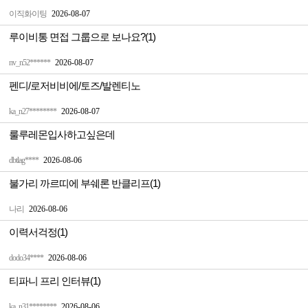
이직화이팅
2026-08-07
루이비통 면접 그룹으로 보나요?(1)
nv_n52******
2026-08-07
펜디/로저비비에/토즈/발렌티노
ka_n27********
2026-08-07
룰루레몬입사하고싶은데
dbtlag****
2026-08-06
불가리 까르띠에 부쉐론 반클리프(1)
나리
2026-08-06
이력서걱정(1)
dodo34****
2026-08-06
티파니 프리 인터뷰(1)
ka_n31********
2026-08-06