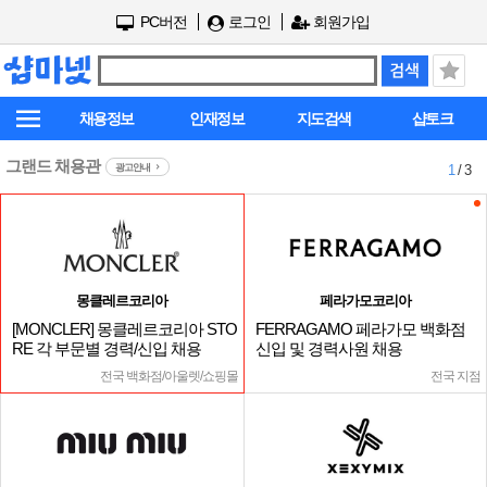
PC버전
로그인
회원가입
채용정보
인재정보
지도검색
샵토크
그랜드 채용관
광고안내
1
/ 3
몽클레르코리아
페라가모코리아
[MONCLER] 몽클레르코리아 STO
FERRAGAMO 페라가모 백화점
RE 각 부문별 경력/신입 채용
신입 및 경력사원 채용
전국 백화점/아울렛/쇼핑몰
전국 지점