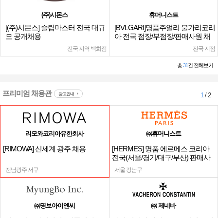
(주)시몬스
휴머니스트
[(주)시몬스] 슬립마스터 전국 대규
[BVLGARI]명품주얼리 불가리코리
모 공개채용
아 전국 점장/부점장/판매사원 채
용
전국 지역 백화점
전국 지점
총
31
건 전체보기
프리미엄 채용관
광고안내
1
/ 2
리모와코리아유한회사
㈜휴머니스트
[RIMOWA] 신세계 광주 채용
[HERMES] 명품 에르메스 코리아
전국(서울/경기/대구/부산) 판매사
원
전남광주 서구
서울 강남구
㈜명보아이엔씨
㈜ 제네바