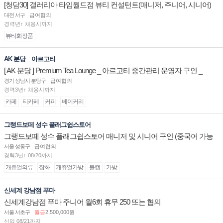
[청담30] 갤러리아 타임월드점 뷰티 컨설턴트(매니저, 주니어, 시니어)
채용
대전 서구
급여협의
경력년↑ 채용시까지
뷰티화장품
AK 분당 _ 아르고티
[ AK 분당 ] Premium Tea Lounge _ 아르고티 중간관리 운영자 구인 _
경기 성남시 분당구
급여협의
경력3년↑ 채용시까지
카페
티카페
커피
베이커리
그랭드보떼 성수 플래그쉽스토어
그랭드보떼 성수 플래그쉽스토어 매니저 및 시니어 구인 (중국어 가능
자)
서울 성동구
급여협의
경력3년↑ 08/20까지
캐쥬얼의류
잡화
캐쥬얼가방
볼캡
가방
신세계 강남점 푸마
신세계강남점 푸마 주니어 월6회 휴무 250 또는 협의
서울 서초구
월급
2,500,000원
신입 08/21까지