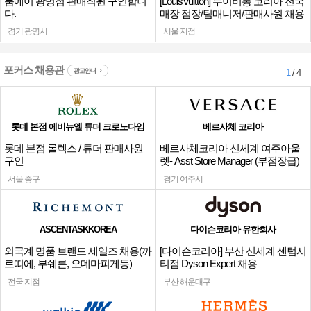
룸에이 광명점 판매직원 구인합니
[LouisVuitton] 루이비통 코리아 전국
다.
매장 점장/팀매니저/판매사원 채용
경기 광명시
서울 지점
포커스 채용관
광고안내
1
/ 4
롯데 본점 에비뉴엘 튜더 크로노다임
베르사체 코리아
롯데 본점 롤렉스 / 튜더 판매사원
베르사체코리아 신세계 여주아울
구인
렛- Asst Store Manager (부점장급)
채용
서울 중구
경기 여주시
ASCENTASKKOREA
다이슨코리아 유한회사
외국계 명품 브랜드 세일즈 채용(까
[다이슨코리아] 부산 신세계 센텀시
르띠에, 부쉐론, 오데마피게등)
티점 Dyson Expert 채용
전국 지점
부산 해운대구