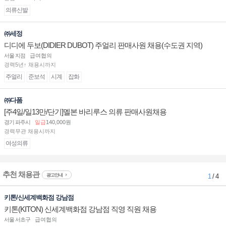
의류신발
㈜세정
디디에 두보(DIDIER DUBOT) 주얼리 판매사원 채용(수도권 지역)
서울 지점
급여협의
경력5년↑ 채용시까지
주얼리
준보석
시계
잡화
㈜다폼
[주4일/일13만/단기]멜본 바리루스 의류 판매사원채용
경기 파주시
일급
140,000원
경력무관 채용시까지
여성의류
추천 채용관
광고안내
1
/ 4
키톤/신세계백화점 강남점
키톤(KITON) 신세계백화점 강남점 직영 직원 채용
서울 서초구
급여협의