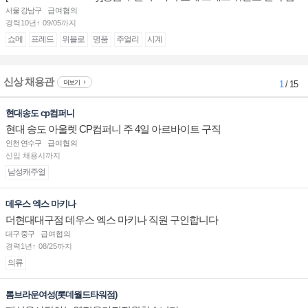
장/부점장/판매사원 채용
서울 강남구
급여협의
경력10년↑ 09/05까지
쇼메
프레드
위블로
명품
주얼리
시계
신상 채용관
더보기
1
/ 15
현대송도 cp컴퍼니
현대 송도 아울렛 CP컴퍼니 주 4일 아르바이트 구직
인천 연수구
급여협의
신입 채용시까지
남성캐주얼
데우스 엑스 마키나
더현대대구점 데우스 엑스 마키나 직원 구인합니다
대구 중구
급여협의
경력1년↑ 08/25까지
의류
톰브라운여성(롯데월드타워점)