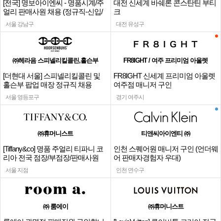
[전국] 명보아이엔씨 - 명품시계/주
대전 신세계 바쉐론 콘스탄틴 부티
얼리 판매사원 채용 (정규직-신입/
크
경력)
서울 강남구
대전 유성구
㈜헤라음 스피넬리킬콜린,홀슨부
FR8IGHT / 여주 프리미엄 아울렛
[더현대 서울] 스피넬리킬콜린 및
FR8IGHT 신세계 프리미엄 아울렛
홀슨부 팝업 매장 정규직 채용
여주점 매니저 구인
서울 영등포구
경기 여주시
㈜휴머니스트
티앤씨아이엔티 ㈜
[Tiffany&co] 명품 주얼리 티파니 코
인천 스퀘어원 매니저 구인 (언더웨
리아 전국 점장/부점장/판매사원
어 판매자경험자 우대)
서울 지점
인천 연수구
㈜ 룸에이
㈜휴머니스트