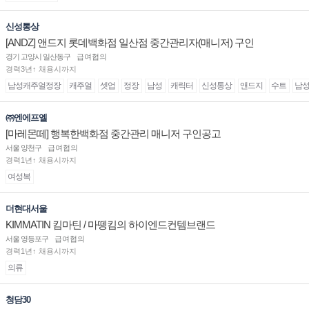
신성통상
[ANDZ] 앤드지 롯데백화점 일산점 중간관리자(매니저) 구인
경기 고양시 일산동구
급여협의
경력3년↑ 채용시까지
남성캐주얼정장
캐주얼
셋업
정장
남성
캐릭터
신성통상
앤드지
수트
남
㈜엔에프엘
[마레몬떼] 행복한백화점 중간관리 매니저 구인공고
서울 양천구
급여협의
경력1년↑ 채용시까지
여성복
더현대서울
KIMMATIN 킴마틴 / 마뗑킴의 하이엔드컨템브랜드
서울 영등포구
급여협의
경력1년↑ 채용시까지
의류
청담30