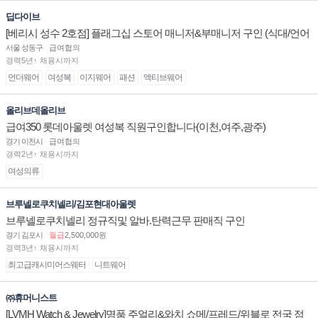
딥다이브
[베리시 성수 2호점] 플래그십 스토어 매니저&부매니저 구인 (식대/언어
수당 지급)
서울 성동구
급여협의
경력5년↑ 채용시까지
언더웨어
여성복
이지웨어
패션
액티브웨어
올리브데올리브
급여350 롯데아울렛 여성복 직원구인합니다(이천,여주,광주)
경기 이천시
급여협의
경력2년↑ 채용시까지
여성의류
브루넬로쿠치넬리/김포현대아울렛
브루넬로쿠치넬리 정규직및 알바.탄력근무 판매직 구인
경기 김포시
월급
2,500,000원
경력3년↑ 채용시까지
최고급캐시미어스웨터
니트웨어
㈜휴머니스트
[LVMH Watch & Jewelry]명품 주얼리&와치 쇼메/프레드/위블로 전국 점