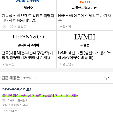
워키오
피플앤드컴퍼니 ㈜
기능성 신발 브랜드 워키오 직영점
HERMES 에르메스 세일즈 사원 채
매니저 채용(판매영업)
용
경기 수원시 팔달구
서울 지점
㈜티파니코리아
피플렙
전국(서울/대전/부산/대구/광주) 매
LVMH 패션 그룹 (셀린느/지방시/로
장 점장/부매니저/판매사원 채용
에베/쇼메/루이비통 외)
서울 지점
서울 강남구
긴급 채용관
광고안내
1
/ 2
현대대구어메이징크리
롯데백화점 동탄점 지포어 (골프웨어) 시니어 채용
경기 화성시
급여협의
경력2년↑ 채용시까지
스포츠/레져류