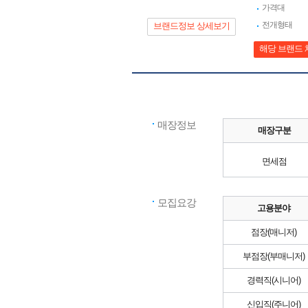
가격대
전개형태
브랜드정보 상세보기
해당 브랜드 
매장정보
매장구분
면세점
모집요강
고용분야
점장(매니저)
부점장(부매니저)
경력직(시니어)
신입직(주니어)