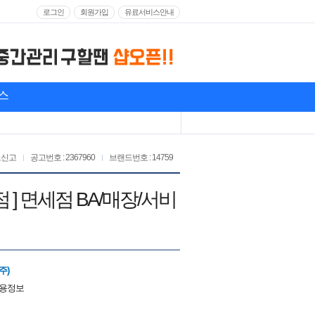
로그인
회원가입
유료서비스안내
스
고신고
공고번호 : 2367960
브랜드번호 : 14759
] 면세점 BA/매장/서비
주)
채용정보