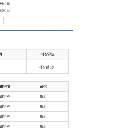
채용정보
채용정보
목
매장규모
류
매장별 상이
별우대
급여
별무관
협의
별무관
협의
별무관
협의
별무관
협의