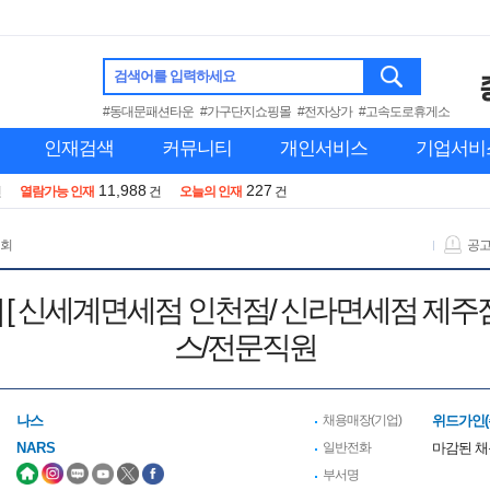
검색어를 입력하세요
#동대문패션타운
#가구단지쇼핑몰
#전자상가
#고속도로휴게소
인재검색
커뮤니티
개인서비스
기업서비
11,988
227
건
열람가능 인재
건
오늘의 인재
건
 회
공
] [ 신세계면세점 인천점/ 신라면세점 제주점 
스/전문직원
나스
채용매장(기업)
위드가인(
NARS
일반전화
마감된 
부서명