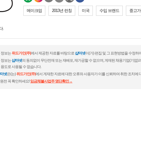
메이크업
2013년 런칭
미국
수입 브랜드
중고가
다.
 정보는
위드가인(주)
에서 제공한 자료를 바탕으로
샵마넷
이(가) 편집 및 그 표현방법을 수정하
 정보는
샵마넷
의 동의없이 무단전재 또는 재배포, 재가공할 수 없으며, 게재된 채용기업(기업
 용도로 사용될 수 없습니다.
마넷
은(는)
위드가인(주)
에서 게재한 자료에 대한 오류와 사용자가 이를 신뢰하여 취한 조치에 
원전 꼭 확인하세요!
임금체불사업주 명단확인→