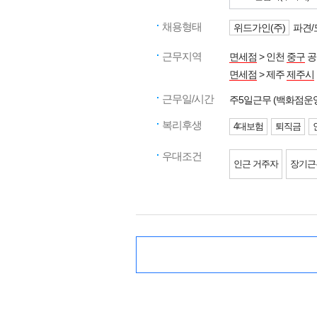
채용형태
위드가인(주)
파견/
근무지역
면세점
> 인천
중구
공
면세점
> 제주
제주시
근무일/시간
주5일근무 (백화점운
복리후생
4대보험
퇴직금
우대조건
인근 거주자
장기근