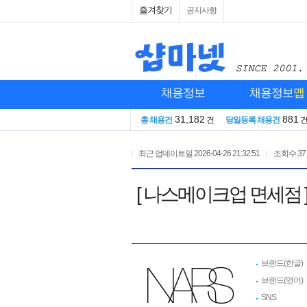
즐겨찾기
공지사항
채용정보
채용정보
맵
31,182
881
총 채용건
건
당일등록 채용건
최근 업데이트일
2026-04-26 21:32:51
조회수
37
[ 나스메이크업 면세점 
브랜드(한글)
브랜드(영어)
SNS