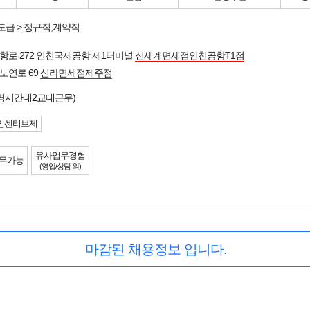
도급 > 정규직,계약직
항로 272 인천국제공항 제1터미널
신세계면세점인천공항T1점
노연로 69
신라면세점제주점
영시간내2교대근무)
인센티브제
유사업무경험
무가능
(영업/상담 외)
마감된 채용정보 입니다.