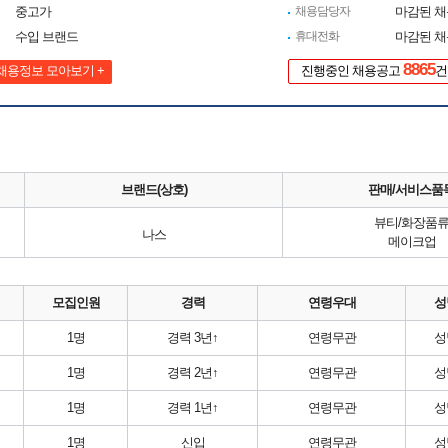
중고가
채용담당자
마감된 
수입 브랜드
휴대전화
마감된 
8865
채용정보 모아보기 +
진행중인 채용공고
건
브랜드(상호)
판매/서비스품
뷰티/화장품
나스
메이크업
모집인원
경력
연령우대
성
1명
경력 3년↑
연령무관
성
1명
경력 2년↑
연령무관
성
1명
경력 1년↑
연령무관
성
1명
신입
연령무관
성