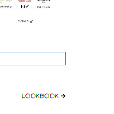
[프레데릭말]