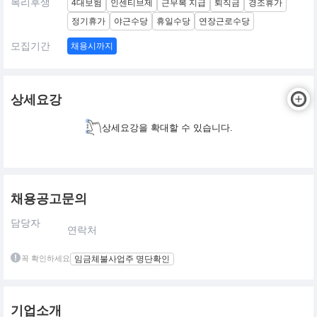
복리후생
4대보험
인센티브제
근무복 지급
퇴직금
경조휴가
정기휴가
야근수당
휴일수당
연장근로수당
모집기간
채용시까지
상세요강
상세요강을 확대할 수 있습니다.
채용공고문의
담당자
연락처
꼭 확인하세요
임금체불사업주 명단확인
기업소개