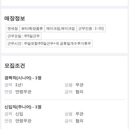
매장정보
면세점
뷰티/화장품류
메이크업,메이크업
근무인원 : 1~3인
근무요일 : 주5일근무
근무시간 : 주말포함주5일근무+국.공휴일개수추가휴무
모집조건
경력직(시니어) - 1명
경력
1년↑
성별
무관
연령
연령무관
급여
협의
신입직(주니어) - 1명
경력
신입
성별
무관
연령
연령무관
급여
협의