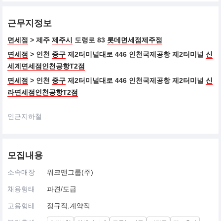
근무지정보
면세점
> 제주
제주시
도령로 83
롯데면세점제주점
면세점
> 인천
중구
제2터미널대로 446 인천국제공항 제2터미널
신
세계면세점인천공항T2점
면세점
> 인천
중구
제2터미널대로 446 인천국제공항 제2터미널
신
라면세점인천공항T2점
인근지하철
모집내용
소속매장
워크맨그룹(주)
채용형태
파견/도급
고용형태
정규직,계약직