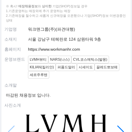
※ 혹시!
매장채용정보
와
상이한
기업(SHOP)정보일 경우
1.기존운영하는 매장외에 추가 운영하는 매장
2.기존매장을 철수하고 새롭게 신규매장을 오픈했으나 기업(SHOP)정보 미변경중인
상태
기업명
워크맨그룹(주)(파견대행)
소재지
서울 강남구 테헤란로 124 삼원타워 9층
홈페이지
https://www.workmanhr.com
운영브랜드
LVMH뷰티
NARS(나스)
CVL코스메틱스(발몽)
KILIAN(킬리안)
퍼퓸드말리
시세이도
끌레드뽀보떼
세르주루텐
소개말
마감된 채용정보 입니다.
사진소개