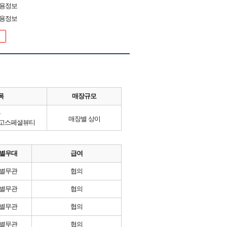
채용정보
채용정보
목
매장규모
류
매장별 상이
최고스페셜뷰티
별우대
급여
별무관
협의
별무관
협의
별무관
협의
별무관
협의