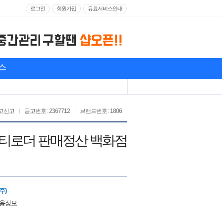
로그인
회원가입
유료서비스안내
스
고신고
공고번호 : 2367712
브랜드번호 : 1806
에스티로더 판매정산 백화점
주)
채용정보