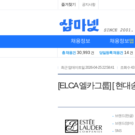
즐겨찾기
공지사항
채용정보
채용정보
맵
30,993
14
총 채용건
건
당일등록 채용건
건
최근 업데이트일
2026-04-25 22:58:41
조회수
43
[ELCA 엘카그룹] [
브랜드(한글)
브랜드(영어)
SNS