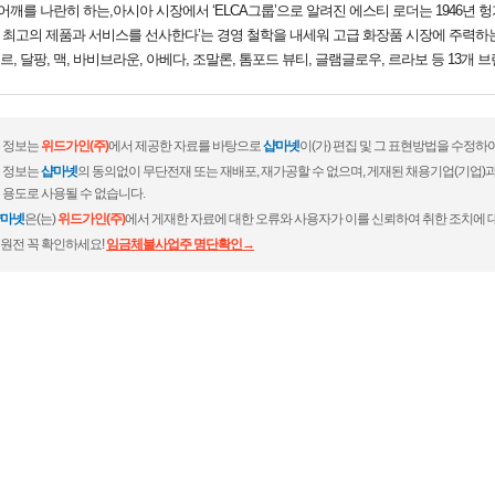
를 나란히 하는,아시아 시장에서 ‘ELCA그룹’으로 알려진 에스티 로더는 1946년 
에게 최고의 제품과 서비스를 선사한다’는 경영 철학을 내세워 고급 화장품 시장에 주력하
르, 달팡, 맥, 바비브라운, 아베다, 조말론, 톰포드 뷰티, 글램글로우, 르라보 등 13개
 정보는
위드가인(주)
에서 제공한 자료를 바탕으로
샵마넷
이(가) 편집 및 그 표현방법을 수정하
 정보는
샵마넷
의 동의없이 무단전재 또는 재배포, 재가공할 수 없으며, 게재된 채용기업(기업
 용도로 사용될 수 없습니다.
마넷
은(는)
위드가인(주)
에서 게재한 자료에 대한 오류와 사용자가 이를 신뢰하여 취한 조치에 
원전 꼭 확인하세요!
임금체불사업주 명단확인→