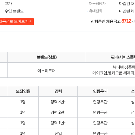
고가
채용담당자
마감된 
수입 브랜드
휴대전화
마감된 
8712
채용정보 모아보기 +
진행중인 채용공고
건
브랜드(상호)
판매/서비스품
뷰티/화장품
에스티로더
메이크업,엘카그룹,세계
모집인원
경력
연령우대
성
1명
경력 3년↑
연령무관
성
1명
경력 2년↑
연령무관
성
1명
경력 1년↑
연령무관
성
1명
신입
연령무관
성