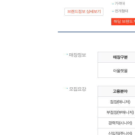
가격대
전개형태
브랜드정보 상세보기
해당 브랜드 
매장정보
매장구분
아울렛몰
모집요강
고용분야
점장(매니저)
부점장(부매니저)
경력직(시니어)
신입직(주니어)