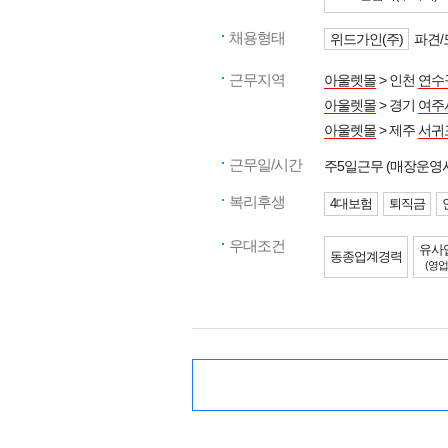
채용형태
위드가인(주)
파견/
근무지역
아울렛몰
> 인천
연수
아울렛몰
> 경기
여주
아울렛몰
> 제주
서귀
근무일/시간
주5일근무 (매장운영
복리후생
4대보험
퇴직금
우대조건
유사
동종업계경력
(영업