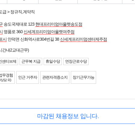
도급 > 정규직,계약직
구
송도국제대로 123
현대프리미엄아울렛송도점
시
명품로 360
신세계프리미엄아울렛여주점
포시
안덕면 신화역사로304번길 38
신세계프리미엄센터제주점
시간내2교대근무)
인센티브제
근무복 지급
휴일수당
연장근로수당
업무경험
인근 거주자
관련자격증소지
장기근무가능
/상담 외)
마감된 채용정보 입니다.