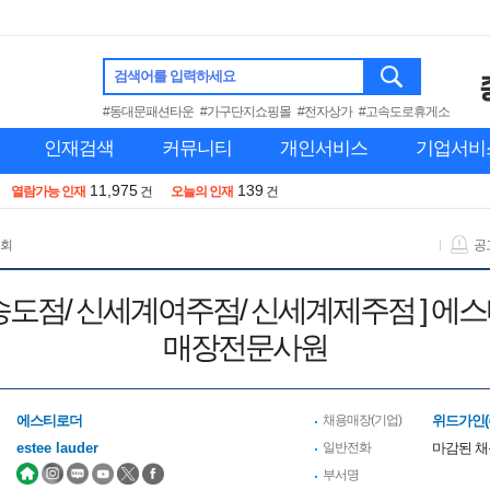
검색어를 입력하세요
#동대문패션타운
#가구단지쇼핑몰
#전자상가
#고속도로휴게소
인재검색
커뮤니티
개인서비스
기업서비
11,975
139
열람가능 인재
건
오늘의 인재
건
 회
공
 현대송도점/ 신세계여주점/ 신세계제주점 ] 
매장전문사원
에스티로더
채용매장(기업)
위드가인(
estee lauder
일반전화
마감된 
부서명