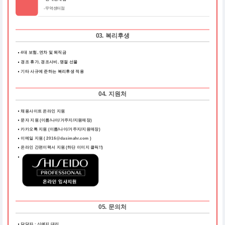
- 무역센터점
03. 복리후생
4대 보험, 연차 및 퇴직금
경조 휴가, 경조사비, 명절 선물
기타 사규에 준하는 복리후생 적용
04. 지원처
채용사이트 온라인 지원
문자 지원 (이름/나이/거주지/지원매장)
카카오톡 지원 (이름/나이/거주지/지원매장)
이메일 지원 ( 2016@dasimahr.com )
온라인 간편이력서 지원
(하단 이미지 클릭!!)
05. 문의처
담당자 : 신예지 대리