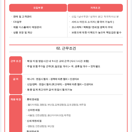
모집부문
자격조건
ㆍ 판매 및 고객관리
ㆍ
신입 / 남녀무관 / 성격이 밝고 적극적이신 분
ㆍ CS업무
ㆍ
서비스 마인드 소지자 ( 중국어 가능자 )
ㆍ 제품 디스플레이 매장관리
ㆍ
코스메틱 / 백화점/ 면세점 경력자 우대
ㆍ 상품 포장 및 계산
ㆍ
브랜드에 대한 이해도가 높으며 책임감은 필수
02. 근무조건
근무 조건
해당 지점 영업시간 내 9시간 교대 근무 (식사 1시간 포함)
ㆍ
주말 포함 주 5일 근무(토,일요일 개수) + 국, 공휴일 개수 + 연차별도
ㆍ
급 여
ㆍ 매니저 : 면접시 협의 ~ 경력에 따른 협의 + 인센티브
ㆍ 신입/경력 : 면접시 협의 (최고대우) ~ 경력에 따른 협의 + 인센티브
동종 업계 최고대우 급여 면접시 협의가능
ㆍ
채용 매장
ㆍ롯데면세점
- 월드타워점, 명동점, 부산점, 김해공항점, 김포공항점, 제주점
ㆍ신라면세점
- 서울점, 인천공항점, 용산아이파크점, 제주점
ㆍ신세계면세점
- 명동점, 인천공항점, 부산점
ㆍ
현대면세점