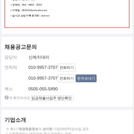
연락처 : 010 - 9957 - 3707
이메일 : 2016@dasimahr.com
실시간 상담 카톡 문의ID : iamxxi
채용공고문의
담당자
신예지대리
연락처
010-9957-3707
전화하기
010-9957-3707
전화하기
문자보내기
팩스
0505-055-5890
꼭 확인하세요
임금체불사업주 명단확인
기업소개
※ 혹시!
매장채용정보
와
상이한
기업(SHOP)정보일 경우
1.기존운영하는 매장외에 추가 운영하는 매장