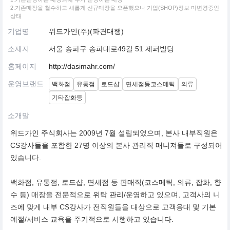
2.기존매장을 철수하고 새롭게 신규매장을 오픈했으나 기업(SHOP)정보 미변경중인
상태
기업명
위드가인(주)(파견대행)
소재지
서울 송파구 송파대로49길 51 제퍼빌딩
홈페이지
http://dasimahr.com/
운영브랜드
백화점
유통점
로드샵
면세점등코스메틱
의류
기타잡화등
소개말
위드가인 주식회사는 2009년 7월 설립되었으며, 본사 내부직원은
CS강사들을 포함한 27명 이상의 본사 관리직 매니져들로 구성되어
있습니다.
백화점, 유통점, 로드샵, 면세점 등 판매직(코스메틱, 의류, 잡화, 향
수 등) 매장을 전문적으로 위탁 관리/운영하고 있으며, 고객사의 니
즈에 맞게 내부 CS강사가 전직원들을 대상으로 고객응대 및 기본
예절/서비스 교육을 주기적으로 시행하고 있습니다.