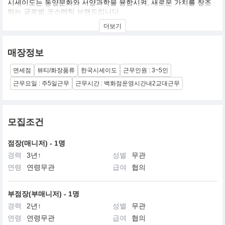
시세이도는 동양문화와 서양과학을 융합시켜, 새로운 가치를 창조
하는 글로벌 코스메틱 브랜드입니다.
시세이도(資生堂)는 중국의 고전인 역경, 『「至哉坤元 萬物資生 乃
더보기
順承天」(대지의 덕에 의해 모든사물은 생성된다)』에서 유래하여
만들어진 것으로, 만물의 생성근원인 자연자원에서 새로운 가치를
창조,개발하여 인간을 아름다움의 세계로 인도한다는 시세이도의
매장정보
정신을 의미합니다.
면세점
뷰티/화장품류
한국시세이도
근무인원 : 3~5인
근무요일 : 주5일근무
근무시간 : 백화점운영시간내2교대근무
모집조건
점장(매니저) - 1명
경력
3년↑
성별
무관
연령
연령무관
급여
협의
부점장(부매니저) - 1명
경력
2년↑
성별
무관
연령
연령무관
급여
협의