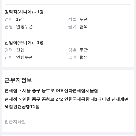
경력직(시니어) - 1명
경력
1년↑
성별
무관
연령
연령무관
급여
협의
신입직(주니어) - 1명
경력
신입
성별
무관
연령
연령무관
급여
협의
근무지정보
면세점
> 서울
중구
동호로 249
신라면세점서울점
면세점
> 인천
중구
공항로 272 인천국제공항 제1터미널
신세계면
세점인천공항T1점
인근지하철