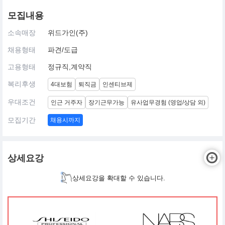
모집내용
소속매장
위드가인(주)
채용형태
파견/도급
고용형태
정규직,계약직
복리후생
4대보험
퇴직금
인센티브제
우대조건
인근 거주자
장기근무가능
유사업무경험 (영업/상담 외)
모집기간
채용시까지
상세요강
상세요강을 확대할 수 있습니다.