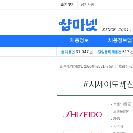
즐겨찾기
공지사항
채용정보
채용정보
맵
31,047
517
총 채용건
건
당일등록 채용건
최근 업데이트일
2026-04-25 21:47:58
조회수
42
# 시세이도 #[ 신
브랜드(한글)
브랜드(영어)
SNS
가격대