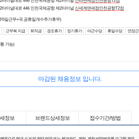
2터미널대로 446 인천국제공항 제2터미널
신라면세점인천공항T2점
2터미널대로 446 인천국제공항 제2터미널
신세계면세점인천공항T2점
주5일근무+국.공휴일개수추가휴무)
제
근무복 지급
퇴직금
경조휴가
정기휴가
야근수당
휴일수당
연장근
통 가능)
마감된 채용정보 입니다.
세정보
브랜드상세정보
접수기간/방법