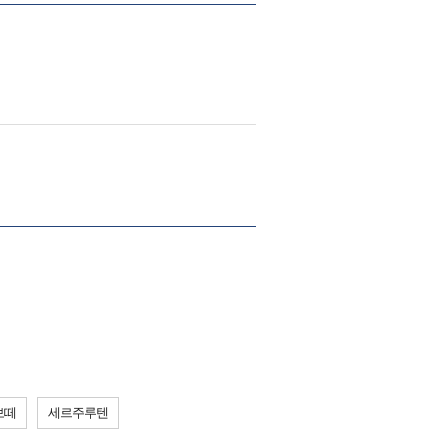
보떼
세르주루텐