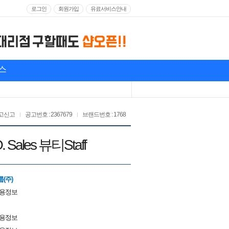
로그인
회원가입
유료서비스안내
스
고신고
공고번호 : 2367679
브랜드번호 : 1768
ales 뷰티Staff
(주)
채용정보
채용정보