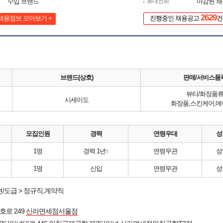
수입 브랜드
휴대전화
마감된 
2629
채용정보 모아보기 +
진행중인 채용공고
건
브랜드(상호)
판매/서비스품
뷰티/화장품
시세이도
화장품,스킨케어,
모집인원
경력
연령우대
성
1명
경력 1년↑
연령무관
성
1명
신입
연령무관
성
/도급 > 정규직,계약직
호로 249
신라면세점서울점