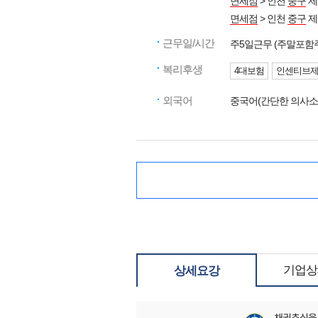
면세점
> 인천
중구
제
면세점
> 인천
중구
제
근무일/시간
주5일근무 (주말포함
복리후생
4대보험
인센티브
외국어
중국어(간단한 의사소
기업상
상세요강