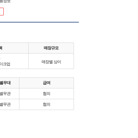
채용정보
목
매장규모
류
매장별 상이
메이크업
별우대
급여
별무관
협의
별무관
협의