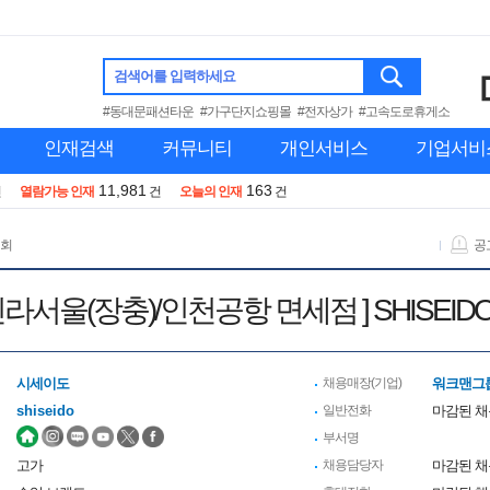
검색어를 입력하세요
#동대문패션타운
#가구단지쇼핑몰
#전자상가
#고속도로휴게소
인재검색
커뮤니티
개인서비스
기업서비
11,981
163
건
열람가능 인재
건
오늘의 인재
건
 회
공
라서울(장충)/인천공항 면세점 ] SHISEIDO. S
시세이도
채용매장(기업)
워크맨그룹
shiseido
일반전화
마감된 
부서명
고가
채용담당자
마감된 