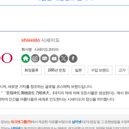
shiseido
시세이도
회사명 : 시세이도코리아
화장품류
1995년 런칭
일본
수입 브랜드
고가
켜, 새로운 가치를 창조하는 글로벌 코스메틱 브랜드입니다.
, 『「至哉坤元 萬物資生 乃順承天」(대지의 덕에 의해 모든사물은 생성된다)』에서 유
발하여 인간을 아름다움의 세계로 인도한다는 시세이도의 정신을 의미합니다.
 정보는
워크맨그룹(주)
에서 제공한 자료를 바탕으로
샵마넷
이(가) 편집 및 그 표현방법을 수정
 정보는
샵마넷
의 동의없이 무단전재 또는 재배포, 재가공할 수 없으며, 게재된 채용기업(기업