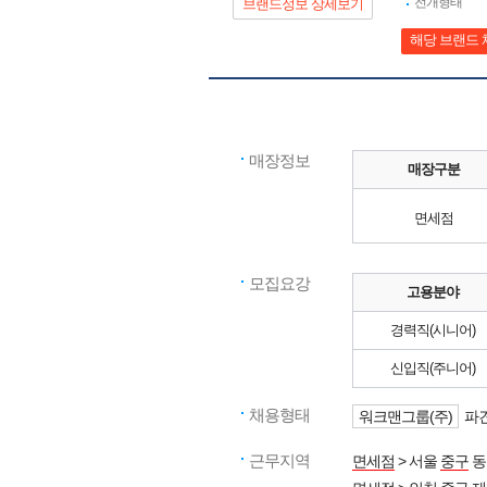
전개형태
브랜드정보 상세보기
해당 브랜드 
매장정보
매장구분
면세점
모집요강
고용분야
경력직(시니어)
신입직(주니어)
채용형태
워크맨그룹(주)
파견
근무지역
면세점
> 서울
중구
동