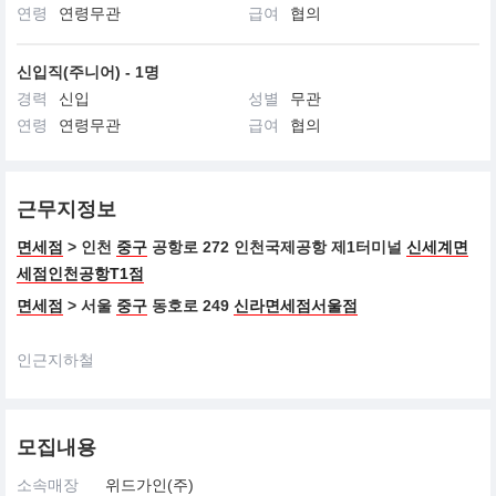
끌레드뽀 보떼는 지적이고 세련된 감각과 환경을 생각하는 여성을
연령
연령무관
급여
협의
존중합니다.
아름다움에 대한 특별한 안목을 가진 끌레드뽀 보떼의 여성은 진정
한 아름다움을 추구합니다.
신입직(주니어) - 1명
경력
신입
성별
무관
연령
연령무관
급여
협의
근무지정보
면세점
> 인천
중구
공항로 272 인천국제공항 제1터미널
신세계면
세점인천공항T1점
면세점
> 서울
중구
동호로 249
신라면세점서울점
인근지하철
모집내용
소속매장
위드가인(주)