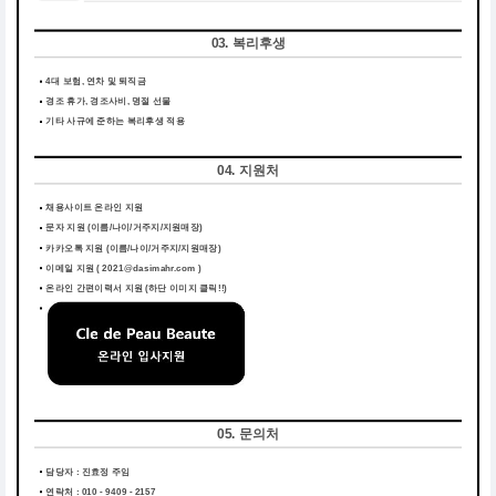
03. 복리후생
4대 보험, 연차 및 퇴직금
경조 휴가, 경조사비, 명절 선물
기타 사규에 준하는 복리후생 적용
04. 지원처
채용사이트 온라인 지원
문자 지원 (이름/나이/거주지/지원매장)
카카오톡 지원 (이름/나이/거주지/지원매장)
이메일 지원 ( 2021@dasimahr.com )
온라인 간편이력서 지원
(하단 이미지 클릭!!)
05. 문의처
담당자 : 진효정 주임
연락처 : 010 - 9409 - 2157