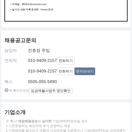
이메일 : 2026@dasimahr.com
실시간 상담 카톡 문의ID : kinws1219
채용공고문의
담당자
진효정 주임
연락처
010-9409-2157
전화하기
010-9409-2157
전화하기
문자보내기
팩스
0505-055-5890
꼭 확인하세요
임금체불사업주 명단확인
기업소개
※ 혹시!
매장채용정보
와
상이한
기업(SHOP)정보일 경우
1.기존운영하는 매장외에 추가 운영하는 매장
2.기존매장을 철수하고 새롭게 신규매장을 오픈했으나 기업(SHOP)정보 미변경중인