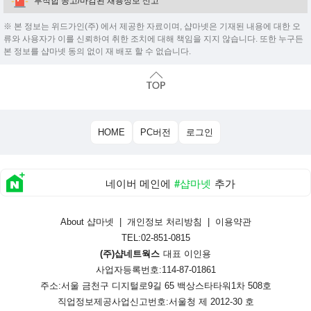
부적합 공고/마감된 채용정보 신고
※ 본 정보는 위드가인(주) 에서 제공한 자료이며, 샵마넷은 기재된 내용에 대한 오
류와 사용자가 이를 신뢰하여 취한 조치에 대해 책임을 지지 않습니다. 또한 누구든
본 정보를 샵마넷 동의 없이 재 배포 할 수 없습니다.
HOME
PC버전
로그인
네이버 메인에
#샵마넷
추가
About 샵마넷
|
개인정보 처리방침
|
이용약관
TEL:02-851-0815
(주)샵네트웍스
대표 이인용
사업자등록번호:114-87-01861
주소:서울 금천구 디지털로9길 65 백상스타타워1차 508호
직업정보제공사업신고번호:
서울청 제 2012-30 호