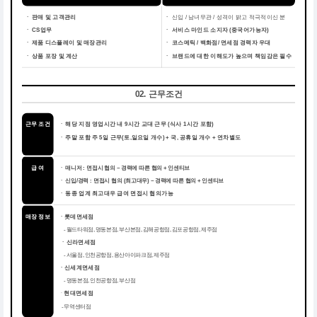
ㆍ 판매 및 고객관리
ㆍ
신입 / 남녀무관 / 성격이 밝고 적극적이신 분
ㆍ CS업무
ㆍ
서비스 마인드 소지자 (중국어가능자)
ㆍ 제품 디스플레이 및 매장관리
ㆍ
코스메틱 / 백화점/ 면세점 경력자 우대
ㆍ 상품 포장 및 계산
ㆍ
브랜드에 대한 이해도가 높으며 책임감은 필수
02. 근무조건
근무 조건
해당 지점 영업시간 내 9시간 교대 근무 (식사 1시간 포함)
ㆍ
주말 포함 주 5일 근무(토,일요일 개수) + 국, 공휴일 개수 + 연차별도
ㆍ
급 여
ㆍ 매니저 : 면접시 협의 ~ 경력에 따른 협의 + 인센티브
ㆍ 신입/경력 : 면접시 협의 (최고대우) ~ 경력에 따른 협의 + 인센티브
동종 업계 최고대우 급여 면접시 협의가능
ㆍ
매장 정보
ㆍ롯데면세점
- 월드타워점, 명동본점, 부산본점, 김해공항점, 김포공항점, 제주점
ㆍ신라면세점
- 서울점, 인천공항점, 용산아이파크점, 제주점
ㆍ신세계면세점
- 명동본점, 인천공항점, 부산점
ㆍ
현대면세점
- 무역센터점