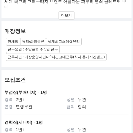
세계 최고의 프레스티지 브랜드 아름다운 피부의 열쇠 끌레드뽀 보
떼
현대적이면서 우아한 감각과 첨단 과한 기술력이 어우러진 최고의
더보기
프레스티지 브랜드,끌레드뽀 보떼
‘우리가 세계에서 가장 효과적인 노화방지 트리트먼트를 만들어 낸
매장정보
다면 어떻게 될까요?’
이 한마디가 세계 최고의 프레스티지 브랜드인 끌레드뽀 보떼의 시
면세점
뷰티/화장품류
세계최고스페셜뷰티
작입니다.
30년 역사의 기술력으로 만들어진 끌레드뽀 보떼는 ‘아름다운 피부
근무요일 : 주말포함 주 5일 근무
의 열쇠’를 의미하며 최상의 피부를 위한 열쇠와 자신만의 아름다움
근무시간 : 매장운영시간내9시간교대근무(식사,휴게시간별도)
으로 가는 문을 제공한다는 생각을 전합니다.
1999년 한국에 진출한 끌레드뽀 보떼는 로열티 있는 고객 창출에 집
중하여 상류층 여성들 사이에서 그 명성을 얻었습니다.
모집조건
또한 끌레드뽀 보떼의 대표 제품인 라 크렘므는 국내 럭셔리 화장품
시장을 새롭게 열었으며,블랙 라벨 화장품인 시나끄티프 라인의 크
렘므 엥땅시브는 기존의 화장품을 넘어서는 혁신적인 효과와 효능
부점장(부매니저) - 1명
으로 Beyond Luxury Market을 열었습니다.
경력
2년↑
성별
무관
연령
연령무관
급여
협의
지성과 우아한 감각이 빛나는 그곳, 매력적이며, 역동적인 끌레드뽀
보떼의 세계에 첫발을 디디신 여러분을 진심으로 환영하며, 끌레드
뽀 보떼와 함께 아름다움에 관한 모든 비밀을 찾아내시기를 희망합
경력직(시니어) - 1명
니다.
경력
1년↑
성별
무관