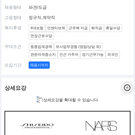
채용형태
파견/도급
고용형태
정규직,계약직
복리후생
4대보험
인센티브제
근무복 지급
퇴직금
휴일수당
연장근로수당
우대조건
동종업계경력
유사업무경험 (영업/상담 외)
관련자격증소지
인근 거주자
장기근무가능
외국인
모집기간
채용시까지
상세요강
상세요강을 확대할 수 있습니다.