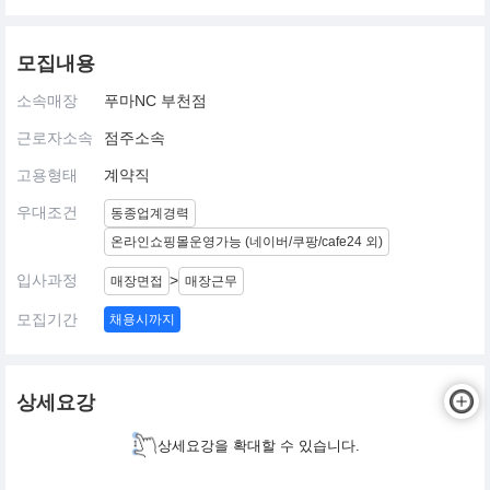
모집내용
소속매장
푸마NC 부천점
근로자소속
점주소속
고용형태
계약직
우대조건
동종업계경력
온라인쇼핑몰운영가능 (네이버/쿠팡/cafe24 외)
입사과정
>
매장면접
매장근무
모집기간
채용시까지
상세요강
상세요강을 확대할 수 있습니다.