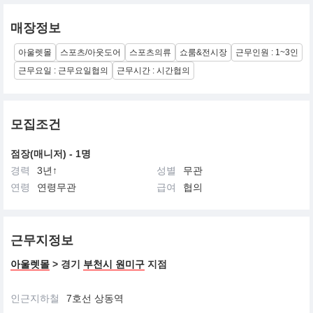
매장정보
아울렛몰
스포츠/아웃도어
스포츠의류
쇼룸&전시장
근무인원 : 1~3인
근무요일 : 근무요일협의
근무시간 : 시간협의
모집조건
점장(매니저) - 1명
경력
3년↑
성별
무관
연령
연령무관
급여
협의
근무지정보
아울렛몰
> 경기
부천시 원미구
지점
인근지하철
7호선 상동역