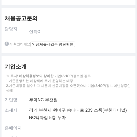
채용공고문의
담당자
연락처
꼭 확인하세요
임금체불사업주 명단확인
기업소개
※ 혹시!
매장채용정보
와
상이한
기업(SHOP)정보일 경우
1.기존운영하는 매장외에 추가 운영하는 매장
2.기존매장을 철수하고 새롭게 신규매장을 오픈했으나 기업(SHOP)정보 미변경중인
상태
기업명
푸마NC 부천점
소재지
경기 부천시 원미구 송내대로 239 소풍(부천터미널)
NC백화점 5층 푸마
홈페이지