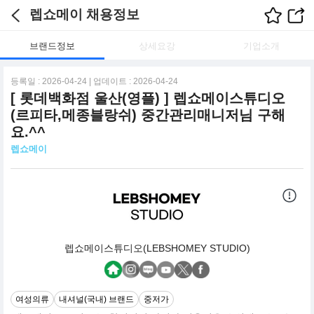
렙쇼메이 채용정보
브랜드정보
상세요강
기업소개
등록일 : 2026-04-24 | 업데이트 : 2026-04-24
[ 롯데백화점 울산(영플) ] 렙쇼메이스튜디오
(르피타,메종블랑쉬) 중간관리매니저님 구해
요.^^
렙쇼메이
렙쇼메이스튜디오(LEBSHOMEY STUDIO)
여성의류
내셔널(국내) 브랜드
중저가