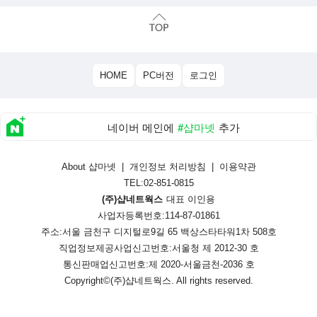
HOME
PC버전
로그인
네이버 메인에
#샵마넷
추가
About 샵마넷
|
개인정보 처리방침
|
이용약관
TEL:02-851-0815
(주)샵네트웍스
대표 이인용
사업자등록번호:114-87-01861
주소:서울 금천구 디지털로9길 65 백상스타타워1차 508호
직업정보제공사업신고번호:
서울청 제 2012-30 호
통신판매업신고번호:
제 2020-서울금천-2036 호
Copyright©
(주)샵네트웍스
. All rights reserved.