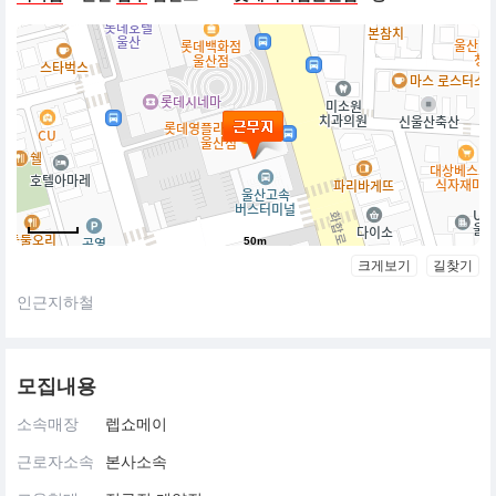
50m
크게보기
길찾기
인근지하철
모집내용
소속매장
렙쇼메이
근로자소속
본사소속