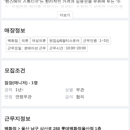
‘렙쇼메이 스튜디오’는 합리적인 가격과 실용성을 우위에 두는 ‘수
스’, 차별화된 컬러를 가져가는 ‘르피타’, 포멀하고 세련된 스타일을
추가하는 ‘메종블랑쉬’까지 3개 여성복 브랜드가 한데 구성된 복합
더보기
관이다. 의류부터 디자인 패브릭 아이템, 모자, 슈즈 등 다양한 아이
템을 구성, 스타일과 가격 선택 폭이 넓어 연령구애 없이 ‘엄마와
딸’이 동시에 쇼핑할 수 있는 공간이다.
매장정보
백화점
의류
여성의류
편집샵&멀티스토어
근무인원 : 1~3인
근무요일 : 로테이션 근무
근무시간 : 10:00~20:00
모집조건
점장(매니저) - 1명
경력
1년↑
성별
무관
연령
연령무관
급여
협의
근무지정보
백화점
> 울산
남구
삼산로 288
롯데백화점울산점
1층