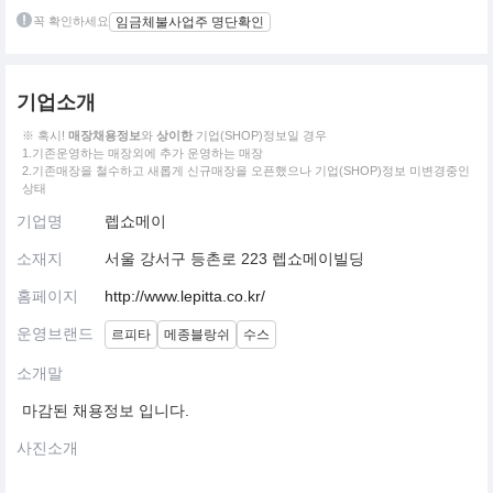
꼭 확인하세요
임금체불사업주 명단확인
기업소개
※ 혹시!
매장채용정보
와
상이한
기업(SHOP)정보일 경우
1.기존운영하는 매장외에 추가 운영하는 매장
2.기존매장을 철수하고 새롭게 신규매장을 오픈했으나 기업(SHOP)정보 미변경중인
상태
기업명
렙쇼메이
소재지
서울 강서구 등촌로 223 렙쇼메이빌딩
홈페이지
http://www.lepitta.co.kr/
운영브랜드
르피타
메종블랑쉬
수스
소개말
마감된 채용정보 입니다.
사진소개