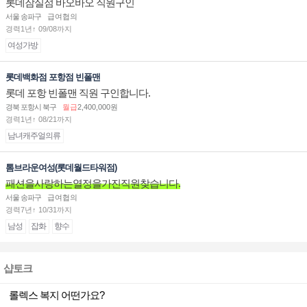
롯데잠실점 바오바오 직원구인
서울 송파구
급여협의
경력1년↑ 09/08까지
여성가방
롯데백화점 포항점 빈폴맨
롯데 포항 빈폴맨 직원 구인합니다.
경북 포항시 북구
월급
2,400,000원
경력1년↑ 08/21까지
남녀캐주얼의류
톰브라운여성(롯데월드타워점)
패션을사랑하는열정을가진직원찾습니다.
서울 송파구
급여협의
경력7년↑ 10/31까지
남성
잡화
향수
샵토크
롤렉스 복지 어떤가요?