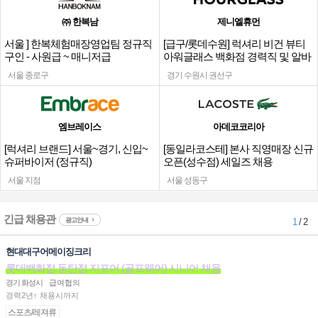
㈜ 한복남
제니엘휴먼
서울 ] 한복체험매장영업팀 정규직
[급구/롯데수원] 럭셔리 비건 뷰티
구인 - 사원급 ~ 매니저급
아워글래스 백화점 경력직 및 알바
채용
서울 종로구
경기 수원시 권선구
엠브레이스
아데코코리아
[럭셔리 브랜드] 서울~경기, 신입~
[동일라코스테] 본사 직영매장 신규
슈퍼바이저 (정규직)
오픈(성수점) 세일즈 채용
서울 지점
서울 성동구
긴급 채용관
광고안내
1
/ 2
현대대구어메이징크리
롯데백화점 동탄점 지포어 (골프웨어) 시니어 채용
경기 화성시
급여협의
경력2년↑ 채용시까지
스포츠/레져류