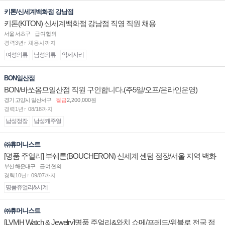
키톤/신세계백화점 강남점
키톤(KITON) 신세계백화점 강남점 직영 직원 채용
서울 서초구
급여협의
경력3년↑ 채용시까지
여성의류
남성의류
악세사리
BON일산점
BON/바쏘옴므일산점 직원 구인합니다.(주5일/오프/온라인운영)
경기 고양시 일산서구
월급
2,200,000원
경력1년↑ 08/18까지
남성정장
남성캐주얼
㈜휴머니스트
[명품 주얼리] 부쉐론(BOUCHERON) 신세계 센텀 점장/서울 지역 백화
점 판매사원 채용
부산 해운대구
급여협의
경력10년↑ 09/07까지
명품쥬얼리&시계
㈜휴머니스트
[LVMH Watch & Jewelry]명품 주얼리&와치 쇼메/프레드/위블로 전국 점