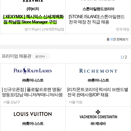
(주)비치
스톤아일랜드코리아
[ XEXYMIX ] 젝시믹스 신세계백화
[STONE ISLAND] 스톤아일랜드
점 하남점 Store Manager 구인
전국 매장 전 직급 채용
경기 하남시 신세계百하남점
전국 매장
총
32
건 전체보기
프리미엄 채용관
광고안내
1
/ 2
㈜휴머니스트
㈜휴머니스트
[ 신규오픈점 ] 폴로랄프로렌 명동/
[리치몬트코리아] 럭셔리 브랜드별
영등포/강남 매니저/부매니저/사원
전국 판매사원/OP 채용
서울 강남구
서울 지점
㈜휴머니스트
㈜ 제네바