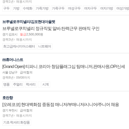
경력1년↑ 채용시까지
구두
가방
수제화
가죽가방
가죽구두
여성구두
여자구두
여자가방
여성가방
브루넬로쿠치넬리/김포현대아울렛
브루넬로쿠치넬리 정규직및 알바.탄력근무 판매직 구인
경기 김포시
월급
2,500,000원
경력3년↑ 채용시까지
최고급캐시미어스웨터
니트웨어
㈜휴머니스트
[Grand Open] 티파니 코리아 청담플래그십 팀매니저,판매사원,OP/신세
계대전 판매사원 채용
서울 강남구
급여협의
경력8년↑ 09/08까지
명품
주얼리
럭셔리
시계
호란향
[오레코코] 현대백화점 중동점 매니저/부매니저/시니어/주니어 채용
경기 부천시
급여협의
경력7년↑ 채용시까지
기초 럭셔리 화장품