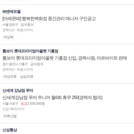
㈜엔에프엘
[마레몬떼] 행복한백화점 중간관리 매니저 구인공고
서울 양천구
급여협의
경력1년↑ 채용시까지
여성복
톰보이 롯데프리미엄아울렛 기흥점
톰보이 롯데프리미엄아울렛 기흥점 신입, 경력사원, 아르바이트 판매
직 구인합니다.
경기 용인시 기흥구
급여협의
경력3년↑ 채용시까지
여성의류
남성의류
신세계 강남점 푸마
신세계강남점 푸마 주니어 월6회 휴무 250(경력자 협의)
서울 서초구
월급
2,500,000원
신입 08/21까지
의류신발
신성통상