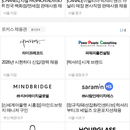
[CHANEL] 샤넬 FASHION ADVISO
[CANALI] 이탈리아 럭셔리 맨즈 까
R 전국 백화점/면세점 판매사원 채
날리 매장 본사직영 판매사원 채용
용
서울 지점
서울 중구
포커스 채용관
광고안내
1
/ 4
라이프레코드
파워피플컨설팅
2026년 시현하다 신입/경력 채용
[럭셔리] 시계 브랜드
서울 지점
서울 영등포구
㈜ 티비에이치글로벌
㈜사람인에이치에스
[신세계아울렛 시흥점] 마인드브릿
[정규직/패션잡화/인센티브] 럭셔리
지 매니저 구인
부티크 세일즈 오픈포지션채용
부산 해운대구
서울 서초구