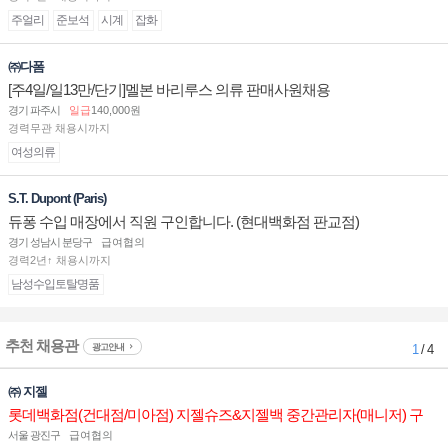
주얼리
준보석
시계
잡화
㈜다폼
[주4일/일13만/단기]멜본 바리루스 의류 판매사원채용
경기 파주시
일급
140,000원
경력무관 채용시까지
여성의류
S.T. Dupont (Paris)
듀퐁 수입 매장에서 직원 구인합니다. (현대백화점 판교점)
경기 성남시 분당구
급여협의
경력2년↑ 채용시까지
남성수입토탈명품
추천 채용관
광고안내
1
/ 4
㈜ 지젤
롯데백화점(건대점/미아점) 지젤슈즈&지젤백 중간관리자(매니저) 구
인합니다
서울 광진구
급여협의