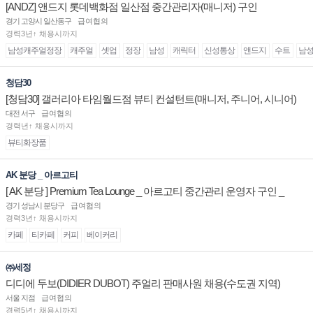
[ANDZ] 앤드지 롯데백화점 일산점 중간관리자(매니저) 구인
경기 고양시 일산동구
급여협의
경력3년↑ 채용시까지
남성캐주얼정장
캐주얼
셋업
정장
남성
캐릭터
신성통상
앤드지
수트
남
청담30
[청담30] 갤러리아 타임월드점 뷰티 컨설턴트(매니저, 주니어, 시니어)
채용
대전 서구
급여협의
경력년↑ 채용시까지
뷰티화장품
AK 분당 _ 아르고티
[ AK 분당 ] Premium Tea Lounge _ 아르고티 중간관리 운영자 구인 _
경기 성남시 분당구
급여협의
경력3년↑ 채용시까지
카페
티카페
커피
베이커리
㈜세정
디디에 두보(DIDIER DUBOT) 주얼리 판매사원 채용(수도권 지역)
서울 지점
급여협의
경력5년↑ 채용시까지