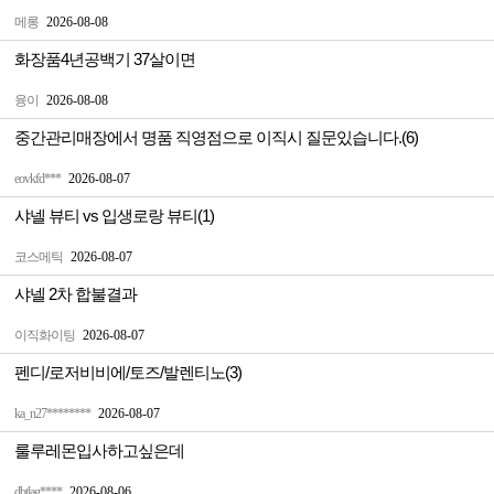
메롱
2026-08-08
화장품4년공백기 37살이면
융이
2026-08-08
중간관리매장에서 명품 직영점으로 이직시 질문있습니다.(6)
eovkfd***
2026-08-07
샤넬 뷰티 vs 입생로랑 뷰티(1)
코스메틱
2026-08-07
샤넬 2차 합불결과
이직화이팅
2026-08-07
펜디/로저비비에/토즈/발렌티노(3)
ka_n27********
2026-08-07
룰루레몬입사하고싶은데
dbtlag****
2026-08-06