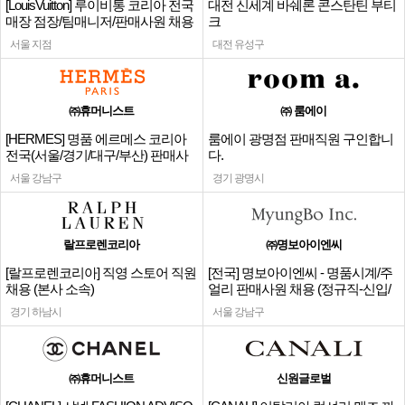
[LouisVuitton] 루이비통 코리아 전국
대전 신세계 바쉐론 콘스탄틴 부티
매장 점장/팀매니저/판매사원 채용
크
서울 지점
대전 유성구
㈜휴머니스트
㈜ 룸에이
[HERMES] 명품 에르메스 코리아
룸에이 광명점 판매직원 구인합니
전국(서울/경기/대구/부산) 판매사
다.
원
서울 강남구
경기 광명시
랄프로렌코리아
㈜명보아이엔씨
[랄프로렌코리아] 직영 스토어 직원
[전국] 명보아이엔씨 - 명품시계/주
채용 (본사 소속)
얼리 판매사원 채용 (정규직-신입/
경력)
경기 하남시
서울 강남구
㈜휴머니스트
신원글로벌