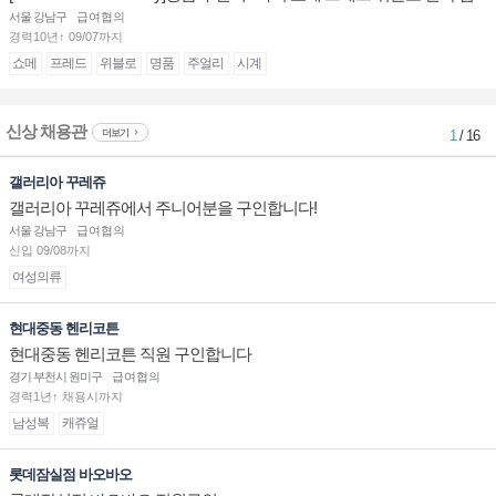
장/부점장/판매사원 채용
서울 강남구
급여협의
경력10년↑ 09/07까지
쇼메
프레드
위블로
명품
주얼리
시계
신상 채용관
더보기
1
/ 16
갤러리아 꾸레쥬
갤러리아 꾸레쥬에서 주니어분을 구인합니다!
서울 강남구
급여협의
신입 09/08까지
여성의류
현대중동 헨리코튼
현대중동 헨리코튼 직원 구인합니다
경기 부천시 원미구
급여협의
경력1년↑ 채용시까지
남성복
캐쥬얼
롯데잠실점 바오바오