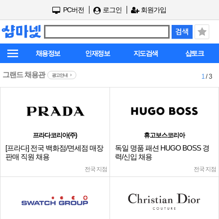
PC버전
로그인
회원가입
채용정보
인재정보
지도검색
샵토크
그랜드 채용관
광고안내
1
/ 3
프라다코리아(주)
휴고보스코리아
[프라다] 전국 백화점/면세점 매장
독일 명품 패션 HUGO BOSS 경
판매 직원 채용
력/신입 채용
전국 지점
전국 지점