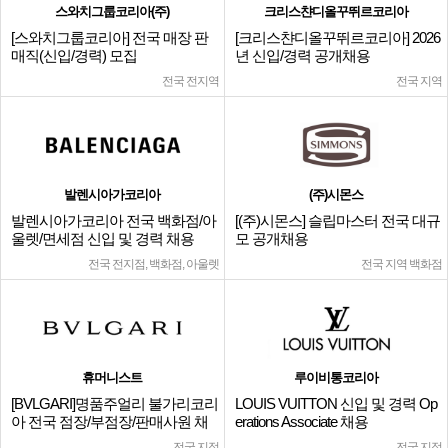
스와치그룹코리아(주)
크리스챤디올꾸뛰르코리아
[스와치그룹코리아] 전국 매장 판
[크리스챤디올꾸뛰르코리아] 2026
매직(신입/경력) 모집
년 신입/경력 공개채용
전국 전지역
전국 지역
발렌시아가코리아
(주)시몬스
발렌시아가코리아 전국 백화점/아
[(주)시몬스] 슬립마스터 전국 대규
울렛/면세점 신입 및 경력 채용
모 공개채용
전국 전지점, 백화점, 아울렛
전국 지역 백화점
휴머니스트
루이비통코리아
[BVLGARI]명품주얼리 불가리코리
LOUIS VUITTON 신입 및 경력 Op
아 전국 점장/부점장/판매사원 채
erations Associate 채용
용
전국 지점
전국 지점