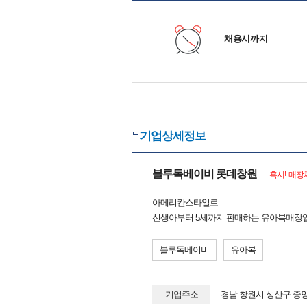
채용시까지
기업상세정보
블루독베이비 롯데창원
혹시! 매장
아메리칸스타일로
신생아부터 5세까지 판매하는 유아복매장
블루독베이비
유아복
기업주소
경남 창원시 성산구 중앙