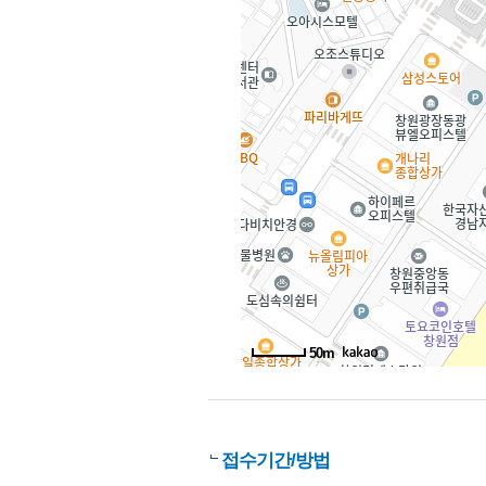
50m
접수기간/방법