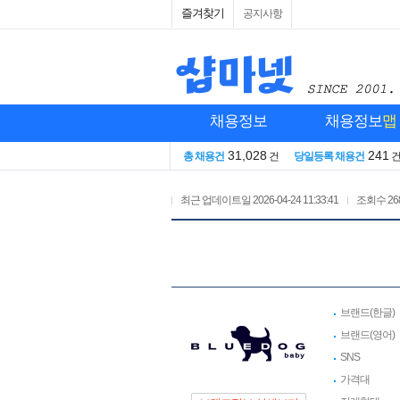
즐겨찾기
공지사항
채용정보
채용정보
맵
31,028
241
총 채용건
건
당일등록 채용건
최근 업데이트일
2026-04-24 11:33:41
조회수
26
브랜드(한글)
브랜드(영어)
SNS
가격대