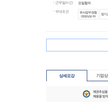
근무일/시간
요일협의
우대조건
유사업무경험
장기
(영업/상담 외)
기업상
상세요강