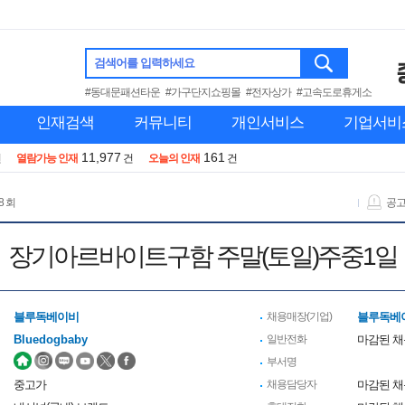
검색어를 입력하세요
#동대문패션타운
#가구단지쇼핑몰
#전자상가
#고속도로휴게소
인재검색
커뮤니티
개인서비스
기업서비
11,977
161
건
열람가능 인재
건
오늘의 인재
건
8 회
공
장기아르바이트구함 주말(토일)주중1일
블루독베이비
채용매장(기업)
블루독베
Bluedogbaby
일반전화
마감된 
부서명
중고가
채용담당자
마감된 