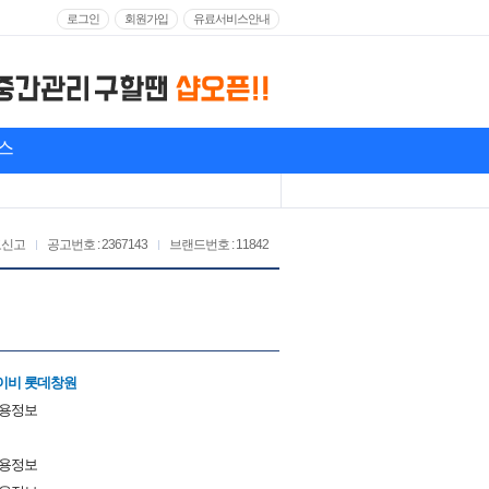
로그인
회원가입
유료서비스안내
스
고신고
공고번호 : 2367143
브랜드번호 : 11842
이비 롯데창원
채용정보
채용정보