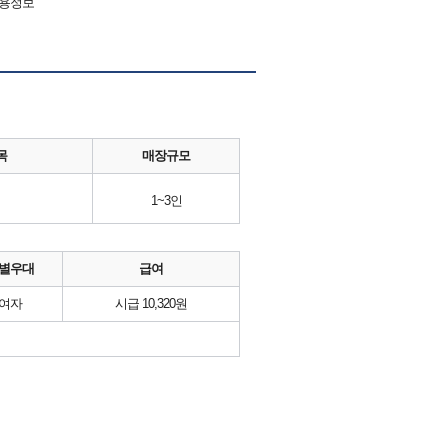
채용정보
목
매장규모
1~3인
별우대
급여
여자
시급 10,320원