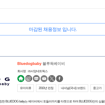
마감된 채용정보 입니다.
Bluedogbaby
블루독베이비
회사명 : ㈜서양네트웍스
유아의류
2010년 런칭
내셔널(국내) 브랜드
중고가
런칭한 BLUEDOG baby는 베이비에서 토들러까지를 타켓으로 하며 BLUEDOG만의 심