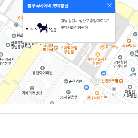
블루독베이비 롯데창원
경남 창원시 성산구 중앙대로 124
롯데백화점창원점