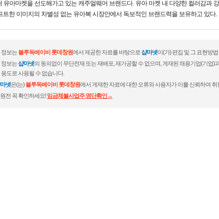
써 유아마켓을 선도해가고 있는 캐주얼웨어 브랜드다. 유아 마켓 내 다양한 컬러감과 
소프트한 이미지의 차별성 없는 유아복 시장안에서 독보적인 브랜드력을 보유하고 있다.
 정보는
블루독베이비 롯데창원
에서 제공한 자료를 바탕으로
샵마넷
이(가) 편집 및 그 표현방
 정보는
샵마넷
의 동의없이 무단전재 또는 재배포, 재가공할 수 없으며, 게재된 채용기업(기업
 용도로 사용될 수 없습니다.
마넷
은(는)
블루독베이비 롯데창원
에서 게재한 자료에 대한 오류와 사용자가 이를 신뢰하여 취
원전 꼭 확인하세요!
임금체불사업주 명단확인→