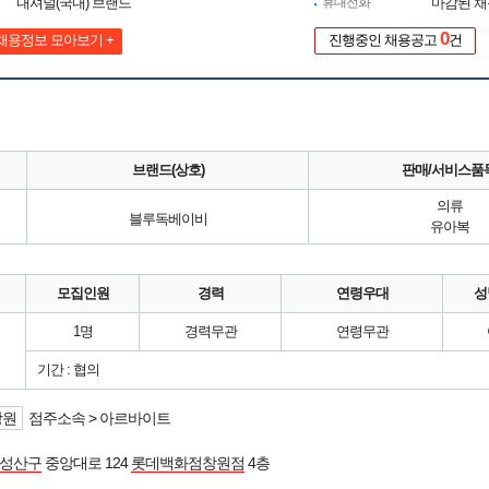
내셔널(국내) 브랜드
휴대전화
마감된 
0
채용정보 모아보기 +
진행중인 채용공고
건
브랜드(상호)
판매/서비스품
의류
블루독베이비
유아복
모집인원
경력
연령우대
성
1명
경력무관
연령무관
기간 : 협의
창원
점주소속 > 아르바이트
 성산구
중앙대로 124
롯데백화점창원점
4층