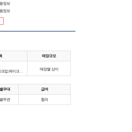
채용정보
채용정보
목
매장규모
류
매장별 상이
헤어, 네일아트, 피부관리, 메이크업,메이크업,색조,화장품,스킨케어,향수
별우대
급여
별무관
협의