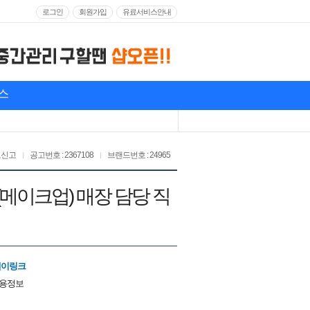
로그인
회원가입
유료서비스안내
스
고신고
공고번호 : 2367108
브랜드번호 : 24965
(메이크업) 매장 담당 직
에이링크
채용정보