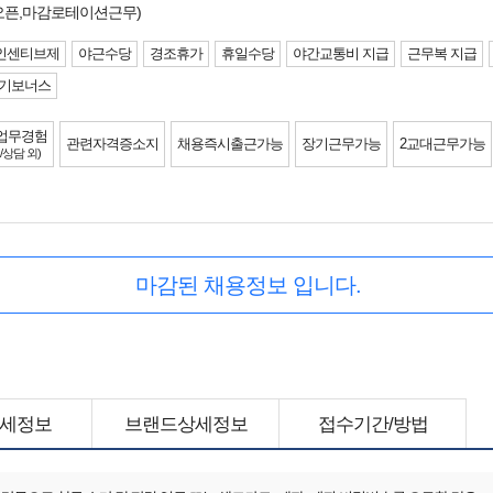
/오픈,마감로테이션근무)
인센티브제
야근수당
경조휴가
휴일수당
야간교통비 지급
근무복 지급
기보너스
업무경험
관련자격증소지
채용즉시출근가능
장기근무가능
2교대근무가능
/상담 외)
마감된 채용정보 입니다.
세정보
브랜드상세정보
접수기간/방법