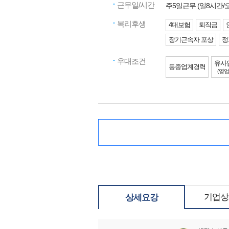
근무일/시간
주5일근무 (일8시간
복리후생
4대보험
퇴직금
장기근속자 포상
정
우대조건
유사
동종업계경력
(영업
기업상
상세요강