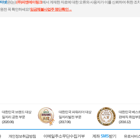
마넷
은(는)
(주)피엔에이링크
에서 게재한 자료에 대한 오류와 사용자가 이를 신뢰하여 취한 조치
원전 꼭 확인하세요!
임금체불사업주 명단확인→
대한민국 브랜드 대상
대한민국 파워리더 대상
대한민국 베스트
일자리 공헌 부문
일자리발전 부문
판매직 취업부
(2020.06)
(2017.06)
(2016.12)
이메일주소무단수집거부
계좌
SMS
받기
관
개인정보취급방침
유료서비