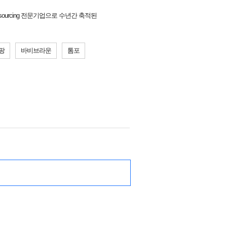
sourcing 전문기업으로 수년간 축적된
팡
바비브라운
톰포