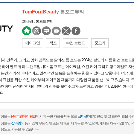
TomFordBeauty
톰포드뷰티
회사명 : 톰포드뷰티
메이크업
색조
수입 브랜드
중고가
자 건축가, 그리고 영화 감독으로 알려진 톰 포드는 2004년 본인의 이름을 건 브랜드를
 하이-엔드 뷰티 브랜드입니다. 톰 포드는 메이크업, 스킨 케어 그리고 향수야말로 자신
 본인의 가장 매력적이고 열정적인 모습을 표현하는 힘을 지녔다고 말합니다. 여성 개
러 표현을 위한 스킨 케어부터 메이크업 제품까지 다양한 제품을 선보이고 있습니다. 또
하며 진정한 ‘럭셔리 뷰티’의 진수를 보여주고자 노력하고 있습니다. 2014년 한국에
다.
 정보는
(주)피엔에이링크
에서 제공한 자료를 바탕으로
샵마넷
이(가) 편집 및 그 표현방법을 
 정보는
샵마넷
의 동의없이 무단전재 또는 재배포, 재가공할 수 없으며, 게재된 채용기업(기업
 용도로 사용될 수 없습니다.