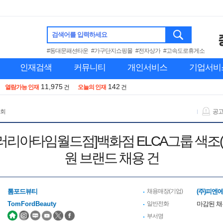
검색어를 입력하세요
#동대문패션타운
#가구단지쇼핑몰
#전자상가
#고속도로휴게소
인재검색
커뮤니티
개인서비스
기업서비
11,975
142
열람가능 인재
건
오늘의 인재
건
 회
공
갤러리아타임월드점]백화점 ELCA그룹 색조
원 브랜드 채용 건
톰포드뷰티
채용매장(기업)
(주)피엔
TomFordBeauty
일반전화
마감된 
부서명