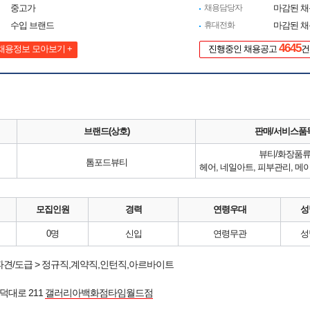
중고가
채용담당자
마감된 
수입 브랜드
휴대전화
마감된 
4645
채용정보 모아보기 +
진행중인 채용공고
건
브랜드(상호)
판매/서비스품
뷰티/화장품
톰포드뷰티
모집인원
경력
연령우대
성
0명
신입
연령무관
성
파견/도급 > 정규직,계약직,인턴직,아르바이트
덕대로 211
갤러리아백화점타임월드점