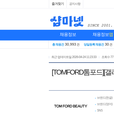
즐겨찾기
공지사항
채용정보
채용정보
맵
30,993
30
총 채용건
건
당일등록 채용건
건
최근 업데이트일
2026-04-24 11:23:33
조회수
77
[TOMFORD톰포드][
브랜드(한글)
브랜드(영어)
SNS