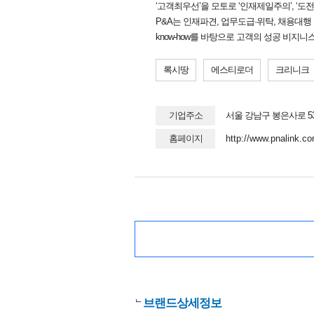
‘고객최우선’을 모토로 ‘인재제일주의’, ‘
P&A는 인재파견, 업무도급·위탁, 채용대행 및
know-how를 바탕으로 고객의 성공 비지니
록시땅
에스티로더
크리니크
기업주소
서울 강남구 봉은사로 5
홈페이지
http://www.pnalink.c
브랜드상세정보