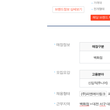
가격대
전개형태
브랜드정보 상세보기
해당 브랜드 
매장정보
매장구분
백화점
모집요강
고용분야
신입직(주니어)
채용형태
(주)피엔에이링크
근무지역
백화점
> 대전
서구
대