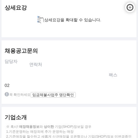
상세요강
상세요강을 확대할 수 있습니다.
채용공고문의
담당자
연락처
팩스
02
꼭 확인하세요
임금체불사업주 명단확인
기업소개
※ 혹시!
매장채용정보
와
상이한
기업(SHOP)정보일 경우
1.기존운영하는 매장외에 추가 운영하는 매장
2.기존매장을 철수하고 새롭게 신규매장을 오픈했으나 기업(SHOP)정보 미변경중인