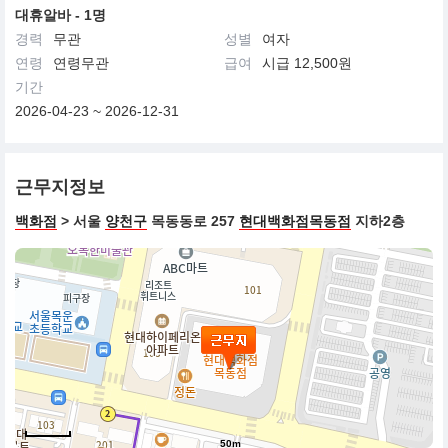
대휴알바 - 1명
경력
무관
성별
여자
연령
연령무관
급여
시급 12,500원
기간
2026-04-23 ~ 2026-12-31
근무지정보
백화점
> 서울
양천구
목동동로 257
현대백화점목동점
지하2층
50m