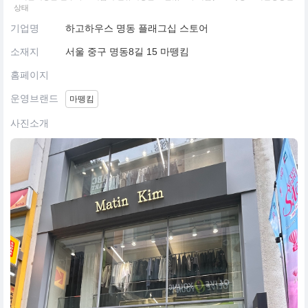
상태
기업명
하고하우스 명동 플래그십 스토어
소재지
서울 중구 명동8길 15 마뗑킴
홈페이지
운영브랜드
마뗑킴
사진소개