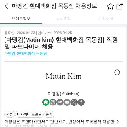
마뗑킴 현대백화점 목동점 채용정보
브랜드정보
상세요강
기업소개
등록일 : 2026-04-23 | 업데이트 : 2026-04-25
[마뗑킴(Matin kim) 현대백화점 목동점] 직원
및 파트타이머 채용
마뗑킴 현대백화점 목동점
마뗑킴(MatinKim)
의류
디자이너 브랜드
중가
마뗑킴은 트렌디하면서도 편안하고, 일상에서 조화롭게 적용할 수
있는 패션 문화를 지향합니다.