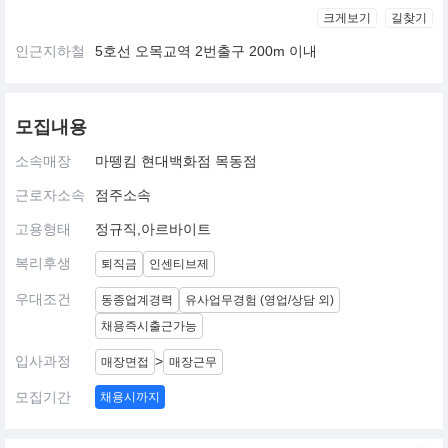
크게보기
길찾기
인근지하철
5호선 오목교역 2번출구 200m 이내
모집내용
소속매장
마뗑킴 현대백화점 목동점
근로자소속
점주소속
고용형태
정규직,아르바이트
복리후생
퇴직금
인센티브제
우대조건
동종업계경력
유사업무경험 (영업/상담 외)
채용즉시출근가능
입사과정
>
매장면접
매장근무
모집기간
채용시까지