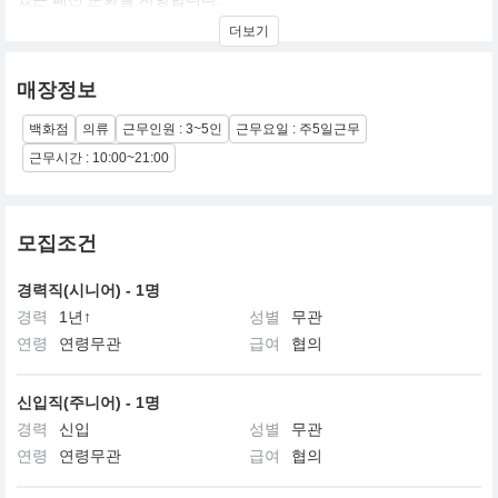
더보기
최근 백화점 단독 모노샵과 HAGOHAUS에 편집으로 전개중입니다.
매장정보
백화점
의류
근무인원 : 3~5인
근무요일 : 주5일근무
근무시간 : 10:00~21:00
모집조건
경력직(시니어) - 1명
경력
1년↑
성별
무관
연령
연령무관
급여
협의
신입직(주니어) - 1명
경력
신입
성별
무관
연령
연령무관
급여
협의