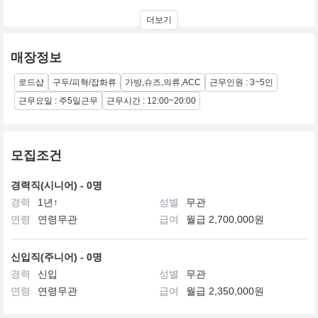
90’s 무드와 문화적 감성에서 영감을 받아 탄생한
더보기
MARGESHERWOOD는 익숙한 일상에 위트있는 신선함으로 틀에
서 벗어난 새로운 경험을 제공하는 브랜드를 지향하며 다양한 문화
적, 예술적 감수성을 브랜드에 담아 마지셔우드를 사랑하는 이들과
매장정보
함께 나누고자 합니다.
로드샵
구두/피혁/잡화류
가방,슈즈,의류,ACC
근무인원 : 3~5인
근무요일 : 주5일근무
근무시간 : 12:00~20:00
모집조건
경력직(시니어) - 0명
경력
1년↑
성별
무관
연령
연령무관
급여
월급 2,700,000원
신입직(주니어) - 0명
경력
신입
성별
무관
연령
연령무관
급여
월급 2,350,000원