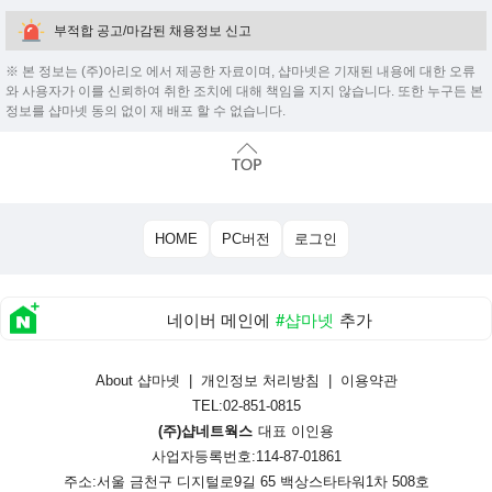
부적합 공고/마감된 채용정보 신고
※ 본 정보는 (주)아리오 에서 제공한 자료이며, 샵마넷은 기재된 내용에 대한 오류
와 사용자가 이를 신뢰하여 취한 조치에 대해 책임을 지지 않습니다. 또한 누구든 본
정보를 샵마넷 동의 없이 재 배포 할 수 없습니다.
HOME
PC버전
로그인
네이버 메인에
#샵마넷
추가
About 샵마넷
|
개인정보 처리방침
|
이용약관
TEL:02-851-0815
(주)샵네트웍스
대표 이인용
사업자등록번호:114-87-01861
주소:서울 금천구 디지털로9길 65 백상스타타워1차 508호