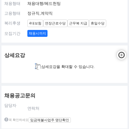
채용형태
채용대행/헤드헌팅
고용형태
정규직,계약직
복리후생
4대보험
연장근로수당
근무복 지급
휴일수당
모집기간
채용시까지
상세요강
상세요강을 확대할 수 있습니다.
채용공고문의
담당자
연락처
꼭 확인하세요
임금체불사업주 명단확인