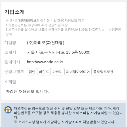
기업소개
※ 혹시!
매장채용정보
와
상이한
기업(SHOP)정보일 경우
1.기존운영하는 매장외에 추가 운영하는 매장
2.기존매장을 철수하고 새롭게 신규매장을 오픈했으나 기업(SHOP)정보 미변경중인
상태
기업명
(주)아리오(파견대행)
소재지
서울 마포구 만리재로 15 5층 503호
홈페이지
http://www.ario.co.kr
운영브랜드
탑텐
바인드
마르디
제너럴아이디어
폴로랄프로렌
소개말
마감된 채용정보 입니다.
채권추심을 명목으로 현금 수거 및 전달 업무 또는 체크카드, 계좌, 계좌
비밀번호를 요구할 경우 채용을 빙자한 보이스피싱 사기범죄일 수 있습니
다.
※ 보이스피싱 범죄에 가담하면 사기방조죄로 처벌받을수 있습니다.