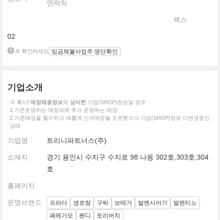
연락처
팩스
02
꼭 확인하세요
임금체불사업주 명단확인
기업소개
※ 혹시!
매장채용정보
와
상이한
기업(SHOP)정보일 경우
1.기존운영하는 매장외에 추가 운영하는 매장
2.기존매장을 철수하고 새롭게 신규매장을 오픈했으나 기업(SHOP)정보 미변경중인
상태
기업명
트리니파트너스(주)
소재지
경기 용인시 수지구 수지로 98 나동 302호,303호,304
호
홈페이지
운영브랜드
프라다
생로랑
구찌
보테가
발렌시아가
발렌티노
페레가모
펜디
토리버치