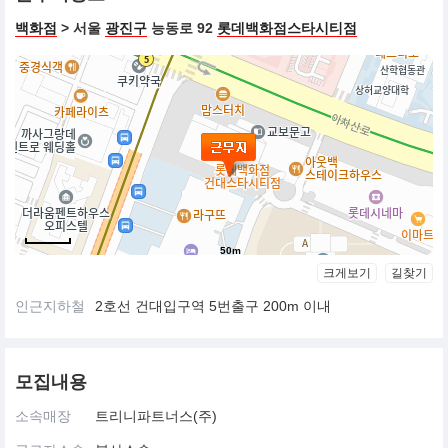
백화점
> 서울
광진구
능동로 92
롯데백화점스타시티점
50m
크게보기
길찾기
인근지하철
2호선 건대입구역 5번출구 200m 이내
모집내용
소속매장
트리니파트너스(주)