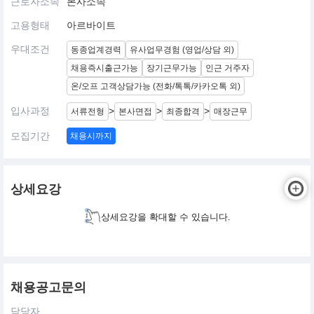
근로자소속
본사소속
고용형태
아르바이트
우대조건
동종업계경력
유사업무경험 (영업/상담 외)
채용즉시출근가능
장기근무가능
인근 거주자
온/오프 고객상담가능 (전화/톡톡/카카오톡 외)
입사과정
>
>
>
서류전형
본사면접
최종합격
매장근무
모집기간
채용시까지
상세요강
상세요강을 확대할 수 있습니다.
채용공고문의
담당자