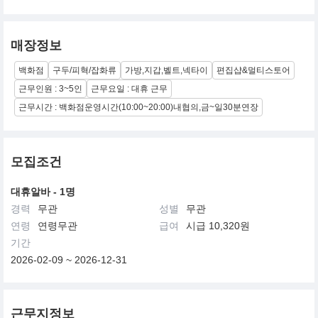
매장정보
백화점
구두/피혁/잡화류
가방,지갑,벨트,넥타이
편집샵&멀티스토어
근무인원 : 3~5인
근무요일 : 대휴 근무
근무시간 : 백화점운영시간(10:00~20:00)내협의,금~일30분연장
모집조건
대휴알바 - 1명
경력
무관
성별
무관
연령
연령무관
급여
시급 10,320원
기간
2026-02-09 ~ 2026-12-31
근무지정보