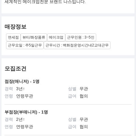
세계적인 메이크업전문 브랜드 나스입니다.
매장정보
면세점
뷰티/화장품류
메이크업
근무인원 : 3~5인
근무요일 : 주5일근무
근무시간 : 백화점운영시간내2교대근무
모집조건
점장(매니저) - 1명
경력
3년↑
성별
무관
연령
연령무관
급여
협의
부점장(부매니저) - 1명
경력
2년↑
성별
무관
연령
연령무관
급여
협의