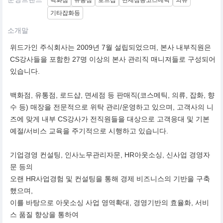
백화점
유통점
로드샵
면세점등코스메틱
의류
기타잡화등
소개말
위드가인 주식회사는 2009년 7월 설립되었으며, 본사 내부직원은
CS강사들을 포함한 27명 이상의 본사 관리직 매니져들로 구성되어
있습니다.
백화점, 유통점, 로드샵, 면세점 등 판매직(코스메틱, 의류, 잡화, 향
수 등) 매장을 전문적으로 위탁 관리/운영하고 있으며, 고객사의 니
즈에 맞게 내부 CS강사가 전직원들을 대상으로 고객응대 및 기본
예절/서비스 교육을 주기적으로 시행하고 있습니다.
기업경영 컨설팅, 인사노무관리자문, HR아웃소싱, 신사업 경영자
문 등의
오랜 HR사업경험 및 컨설팅을 통해 경제 비즈니스의 기반을 구축
했으며,
이를 바탕으로 아웃소싱 사업 영역확대, 경영기반의 효율화, 서비
스 품질 향상을 통하여