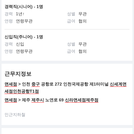
경력직(시니어) - 1명
경력
1년↑
성별
무관
연령
연령무관
급여
협의
신입직(주니어) - 1명
경력
신입
성별
무관
연령
연령무관
급여
협의
근무지정보
면세점
> 인천
중구
공항로 272 인천국제공항 제1터미널
신세계면
세점인천공항T1점
면세점
> 제주
제주시
노연로 69
신라면세점제주점
인근지하철