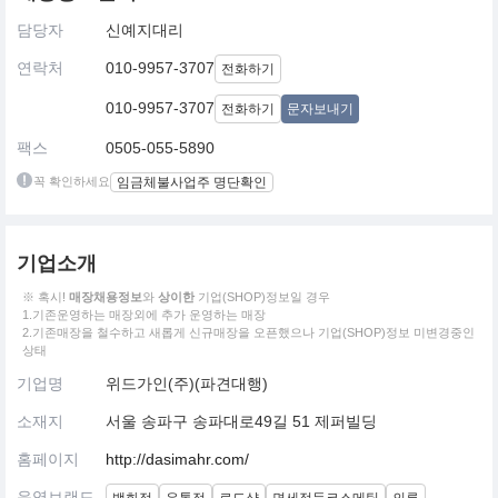
담당자
신예지대리
연락처
010-9957-3707
전화하기
010-9957-3707
전화하기
문자보내기
팩스
0505-055-5890
꼭 확인하세요
임금체불사업주 명단확인
기업소개
※ 혹시!
매장채용정보
와
상이한
기업(SHOP)정보일 경우
1.기존운영하는 매장외에 추가 운영하는 매장
2.기존매장을 철수하고 새롭게 신규매장을 오픈했으나 기업(SHOP)정보 미변경중인
상태
기업명
위드가인(주)(파견대행)
소재지
서울 송파구 송파대로49길 51 제퍼빌딩
홈페이지
http://dasimahr.com/
운영브랜드