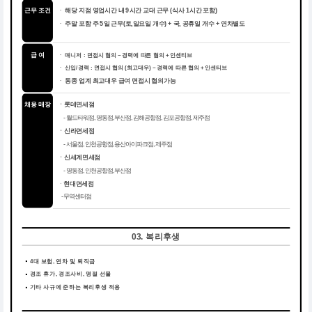
근무 조건
해당 지점 영업시간 내 9시간 교대 근무 (식사 1시간 포함)
ㆍ
주말 포함 주 5일 근무(토,일요일 개수) + 국, 공휴일 개수 + 연차별도
ㆍ
급 여
ㆍ 매니저 : 면접시 협의 ~ 경력에 따른 협의 + 인센티브
ㆍ 신입/경력 : 면접시 협의 (최고대우) ~ 경력에 따른 협의 + 인센티브
동종 업계 최고대우 급여 면접시 협의가능
ㆍ
채용 매장
ㆍ롯데면세점
- 월드타워점, 명동점, 부산점, 김해공항점, 김포공항점, 제주점
ㆍ신라면세점
- 서울점, 인천공항점, 용산아이파크점, 제주점
ㆍ신세계면세점
- 명동점, 인천공항점, 부산점
ㆍ
현대면세점
- 무역센터점
03. 복리후생
4대 보험, 연차 및 퇴직금
경조 휴가, 경조사비, 명절 선물
기타 사규에 준하는 복리후생 적용