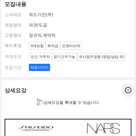
모집내용
소속매장
위드가인(주)
채용형태
파견/도급
고용형태
정규직,계약직
복리후생
4대보험
퇴직금
인센티브제
우대조건
인근 거주자
장기근무가능
유사업무경험 (영업/상담 외)
모집기간
채용시까지
상세요강
상세요강을 확대할 수 있습니다.