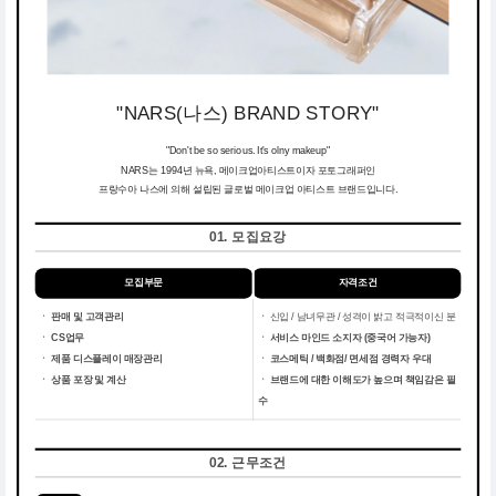
"NARS(나스) BRAND STORY"
"Don't be so serious. It's olny makeup"
NARS는 1994년 뉴욕, 메이크업아티스트이자 포토그래퍼인
프랑수아 나스에 의해 설립된 글로벌 메이크업 아티스트 브랜드입니다.
01. 모집요강
모집부문
자격조건
ㆍ 판매 및 고객관리
ㆍ
신입 / 남녀무관 / 성격이 밝고 적극적이신 분
ㆍ CS업무
ㆍ
서비스 마인드 소지자 (중국어 가능자)
ㆍ 제품 디스플레이 매장관리
ㆍ
코스메틱 / 백화점/ 면세점 경력자 우대
ㆍ 상품 포장 및 계산
ㆍ
브랜드에 대한 이해도가 높으며 책임감은 필
수
02. 근무조건