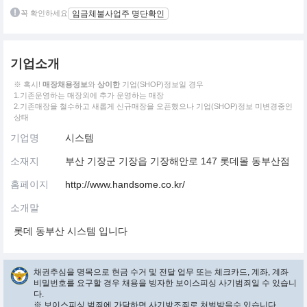
꼭 확인하세요
임금체불사업주 명단확인
기업소개
※ 혹시!
매장채용정보
와
상이한
기업(SHOP)정보일 경우
1.기존운영하는 매장외에 추가 운영하는 매장
2.기존매장을 철수하고 새롭게 신규매장을 오픈했으나 기업(SHOP)정보 미변경중인
상태
기업명
시스템
소재지
부산 기장군 기장읍 기장해안로 147 롯데몰 동부산점
홈페이지
http://www.handsome.co.kr/
소개말
롯데 동부산 시스템 입니다
채권추심을 명목으로 현금 수거 및 전달 업무 또는 체크카드, 계좌, 계좌
비밀번호를 요구할 경우 채용을 빙자한 보이스피싱 사기범죄일 수 있습니
다.
※ 보이스피싱 범죄에 가담하면 사기방조죄로 처벌받을수 있습니다.