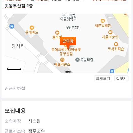
렛동부산점
2층
50m
크게보기
길찾기
인근지하철
모집내용
소속매장
시스템
근로자소속
점주소속