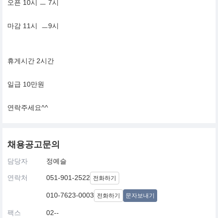
오픈 10시 ㅡ 7시
마감 11시 ㅡ9시
휴게시간 2시간
​​​​일급 10만원
연락주세요^^
채용공고문의
담당자
정예슬
연락처
051-901-2522
전화하기
010-7623-0003
전화하기
문자보내기
팩스
02--