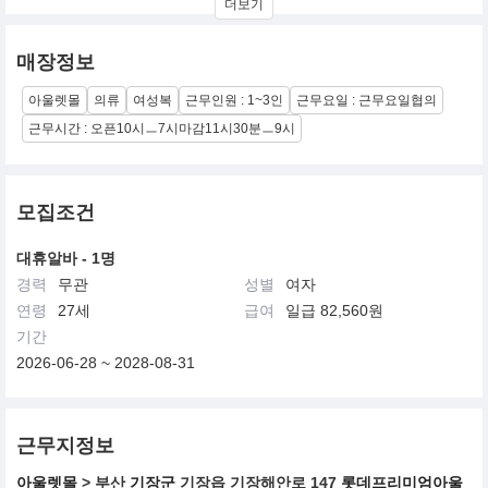
더보기
주얼 시대를 열었던 한섬, 1990년에는 환편(편직 봉제품)제품을
Total fashion 브랜드 '시스템'으로 새롭게 선보여 영 캐주얼의 새로
운 시대를 열었고, 1993년 패션에 포스트모던을 도입한 브랜드 '타
매장정보
임'을 탄생시켜 또 한번 업계의 센세이션을 불러 일으키기도 했습니
다.
아울렛몰
의류
여성복
근무인원 : 1~3인
근무요일 : 근무요일협의
늘 혁신적인 아이디어와 과감한 도전으로 패션의 새로운 역사를 이
룩해 온 한섬. 한섬의 도전은 오늘도 계속되고 있습니다.
근무시간 : 오픈10시ㅡ7시마감11시30분ㅡ9시
국내 대표적 의류업체로 현재 여성복 시스템은 소비자 인지도 높고,
브랜드 폴리오 우량. 또한 명품 수입확대 및 아울렛 사업확대를 통한
외형확대 정책은 최근 소비양극화의 고착으로 인한 아울렛 및 명품
모집조건
수요 증가 등의 트렌드에 부합.
대휴알바 - 1명
경력
무관
성별
여자
연령
27세
급여
일급 82,560원
기간
2026-06-28 ~ 2028-08-31
근무지정보
아울렛몰
> 부산
기장군
기장읍 기장해안로 147
롯데프리미엄아울