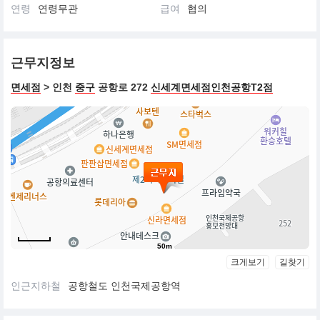
연령
연령무관
급여
협의
근무지정보
면세점
> 인천
중구
공항로 272
신세계면세점인천공항T2점
50m
크게보기
길찾기
인근지하철
공항철도 인천국제공항역