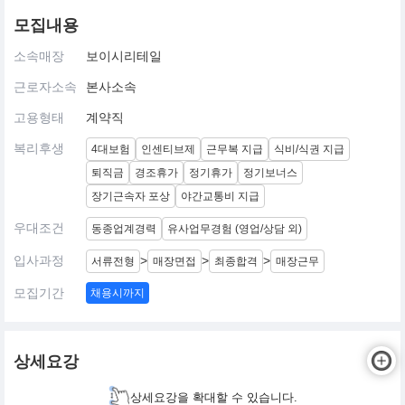
모집내용
소속매장
보이시리테일
근로자소속
본사소속
고용형태
계약직
복리후생
4대보험
인센티브제
근무복 지급
식비/식권 지급
퇴직금
경조휴가
정기휴가
정기보너스
장기근속자 포상
야간교통비 지급
우대조건
동종업계경력
유사업무경험 (영업/상담 외)
입사과정
>
>
>
서류전형
매장면접
최종합격
매장근무
모집기간
채용시까지
상세요강
상세요강을 확대할 수 있습니다.