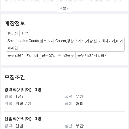
정신과 희소성으로 큰 명성을 얻고 있으며, 가죽제품, 맞춤복, 기성
더보기
복, 스카프, 타이, 향수, 시계, 문구류, 자기류, 은식기류 등의 제품을
판매하며전세계에 진출해 있다. 대표적인 상품으로는 1935년 출시
된 ‘켈리백’과 1984년에 나온 ‘버킨백’이 있다. 상품의 85%는 프랑스
매장정보
에서 생산되며, 시계와 남성복만 각각 스위스와 이탈리아에서 만든
다.
면세점
의류
현 파트릭 토마(Patrick Thomas) 회장은 6대째 가족이 운영하던 에
르메스에서 처음으로 에르메스 가문 출신이 아닌 경영인으로 선임
SmallLeatherGoods,벨트,모자,Charm,장갑,스카프,가방,실크,캐시미어,베이
되었다. 수석 디자이너는 크리스토프 르메르(Christophe Lemaire)
비라인
이다.
근무인원 : 10인이상
근무요일 : 주5일근무
근무시간 : 시간협의
한국 법인은 에르메스코리아로 1997년에 설립되었다. 2006년 ‘메종
에르메스 도산파크’라는 플래그십 스토어를 열었다. 메종 에르메스
도산파크는 파리, 뉴욕, 도쿄에 이어 세계에서 네 번째로 서울에 지
은 에르메스의 단독건물이다.
모집조건
경력직(시니어) - 1명
경력
1년↑
성별
무관
연령
연령무관
급여
협의
신입직(주니어) - 1명
경력
신입
성별
무관