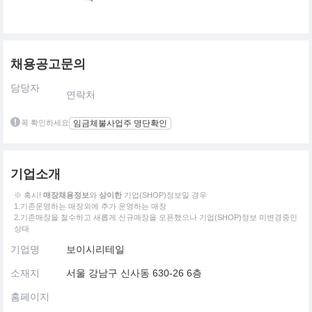
채용공고문의
담당자
연락처
꼭 확인하세요
임금체불사업주 명단확인
기업소개
※ 혹시!
매장채용정보
와
상이한
기업(SHOP)정보일 경우
1.기존운영하는 매장외에 추가 운영하는 매장
2.기존매장을 철수하고 새롭게 신규매장을 오픈했으나 기업(SHOP)정보 미변경중인
상태
기업명
보이시리테일
소재지
서울 강남구 신사동 630-26 6층
홈페이지