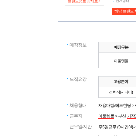
전개형태
브랜드정보 상세보기
해당 브랜드 
매장정보
매장구분
아울렛몰
모집요강
고용분야
경력직(시니어)
채용형태
채용대행/헤드헌팅 >
근무지
아울렛몰
> 부산
기장
근무일/시간
주5일근무 (9시간(휴