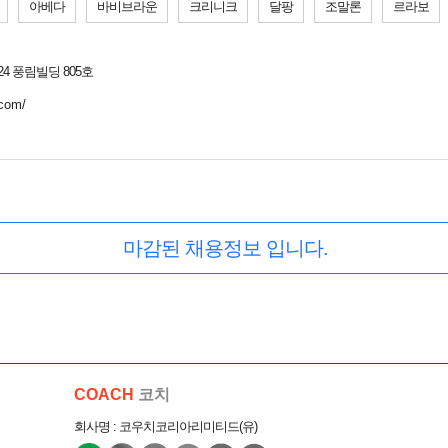
아베다
바비브라운
크리니크
달팡
조말론
르라보
4 풍림빌딩 805호
.com/
마감된 채용정보 입니다.
COACH
코치
회사명 : 코우치코리아리미티드(유)