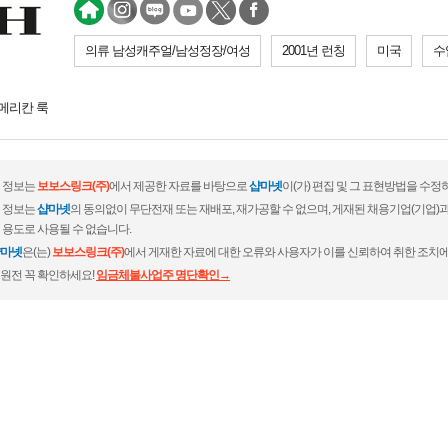
의류 남성캐주얼/남성정장/여성
2001년 런칭
미국
수
메리칸 룩
 정보는
보보스링크(주)
에서 제공한 자료를 바탕으로
샵마넷
이(가) 편집 및 그 표현방법을 수정
 정보는
샵마넷
의 동의없이 무단전재 또는 재배포, 재가공할 수 없으며, 게재된 채용기업(기업
 용도로 사용될 수 없습니다.
마넷
은(는)
보보스링크(주)
에서 게재한 자료에 대한 오류와 사용자가 이를 신뢰하여 취한 조치에
원전 꼭 확인하세요!
임금체불사업주 명단확인→