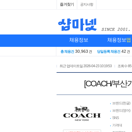
즐겨찾기
공지사항
채용정보
채용정보
맵
30,963
42
총 채용건
건
당일등록 채용건
건
최근 업데이트일
2026-04-23 10:19:53
조회수
85
[COACH/부
브랜드(한글)
브랜드(영어)
SNS
가격대