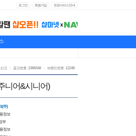
로그인
회원가입
유료서비스안내
스
고신고
공고번호 : 2366548
브랜드번호 : 12246
(주니어&시니어)
(주)
채용정보
업부
채용정보