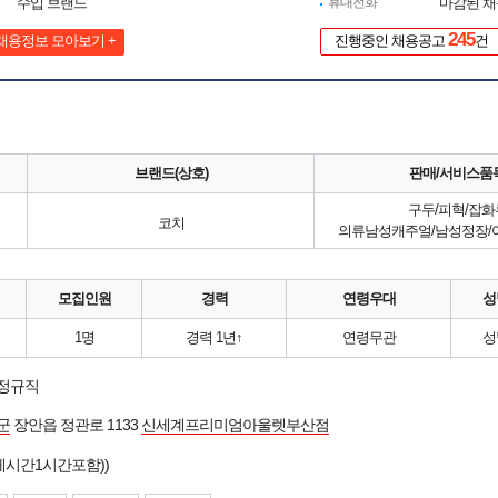
수입 브랜드
휴대전화
마감된 
245
채용정보 모아보기 +
진행중인 채용공고
건
브랜드(상호)
판매/서비스품
구두/피혁/잡화
코치
의류남성캐주얼/남성정장/여
모집인원
경력
연령우대
성
1명
경력 1년↑
연령무관
성
 정규직
군
장안읍 정관로 1133
신세계프리미엄아울렛부산점
게시간1시간포함))