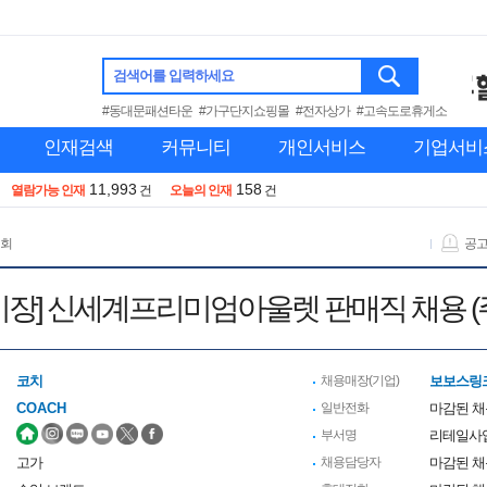
검색어를 입력하세요
#동대문패션타운
#가구단지쇼핑몰
#전자상가
#고속도로휴게소
인재검색
커뮤니티
개인서비스
기업서비
11,993
158
열람가능 인재
건
오늘의 인재
건
 회
공
산기장] 신세계프리미엄아울렛 판매직 채용 
코치
채용매장(기업)
보보스링크
COACH
일반전화
마감된 
부서명
리테일사
고가
채용담당자
마감된 