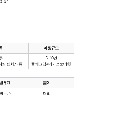
채용정보
목
매장규모
류
5~10인
!
성,잡화,의류
플래그쉽&메가스토어
별우대
급여
별무관
협의