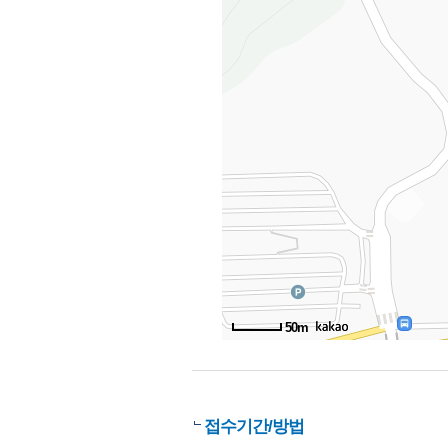
50m
접수기간/방법