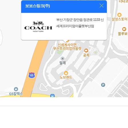
보보스링크(주)
부산 기장군 장안읍 정관로 1133 신
세계프리미엄아울렛부산점