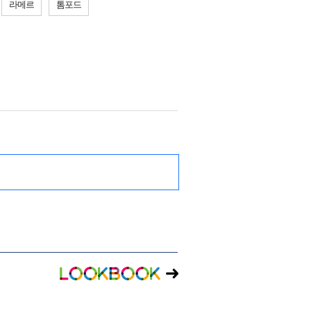
라메르
톰포드