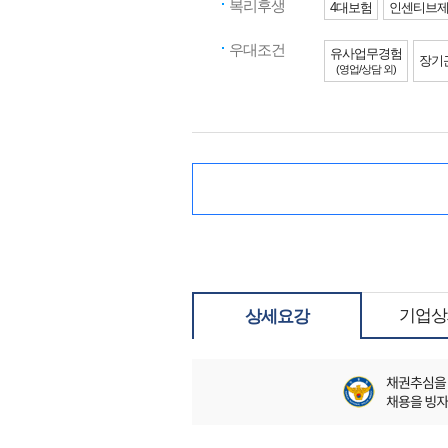
복리후생
4대보험
인센티브
우대조건
유사업무경험
장기
(영업/상담 외)
기업상
상세요강