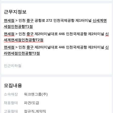
근무지정보
면세점
> 인천
중구
공항로 272 인천국제공항 제1터미널
신세계면
세점인천공항T1점
면세점
> 인천
중구
제2터미널대로 446 인천국제공항 제2터미널
신
세계면세점인천공항T2점
면세점
> 인천
중구
제2터미널대로 446 인천국제공항 제2터미널
신
라면세점인천공항T2점
인근지하철
모집내용
소속매장
워크맨그룹(주)
채용형태
파견/도급
고용형태
정규직,계약직