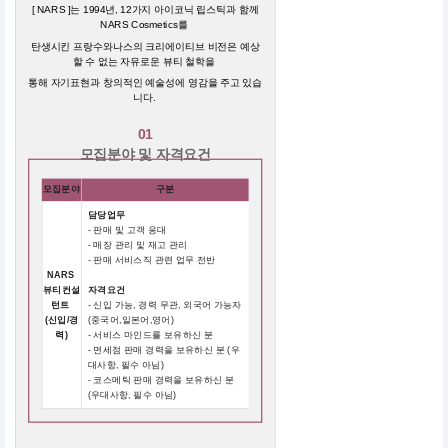
[ NARS ]는 1994년, 12가지 아이코닉 립스틱과 함께
NARS Cosmetics를
탄생시킨 프랑수와나스의 크리에이티브 비전은 예상
할 수 없는 자유로운 뷰티 철학을
통해 자기표현과 창의적인 예술성에 영감을 주고 있습
니다.
01
모집분야 및 자격요건
모집분야
구분
담당업무
- 판매 및 고객 응대
- 매장 관리 및 재고 관리
- 판매 서비스직 관련 업무 전반
NARS
뷰티컨설
자격요건
턴트
- 신입 가능, 경력 무관, 외국어 가능자
(신입/경
(중국어,일본어,영어)
력)
- 서비스 마인드를 보유하신 분
- 면세점 판매 경력을 보유하신 분 (우
대사항, 필수 아님)
- 코스메틱 판매 경력을 보유하신 분
(우대사항, 필수 아님)