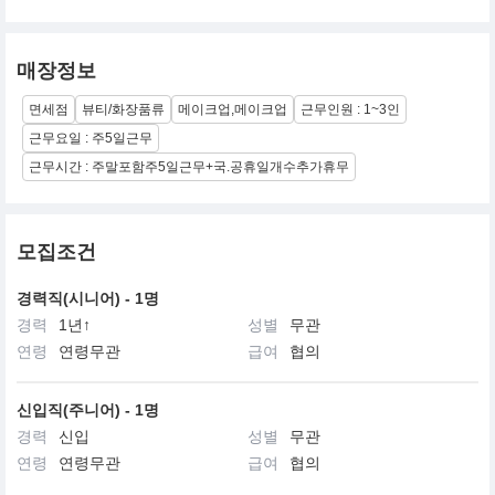
매장정보
면세점
뷰티/화장품류
메이크업,메이크업
근무인원 : 1~3인
근무요일 : 주5일근무
근무시간 : 주말포함주5일근무+국.공휴일개수추가휴무
모집조건
경력직(시니어) - 1명
경력
1년↑
성별
무관
연령
연령무관
급여
협의
신입직(주니어) - 1명
경력
신입
성별
무관
연령
연령무관
급여
협의