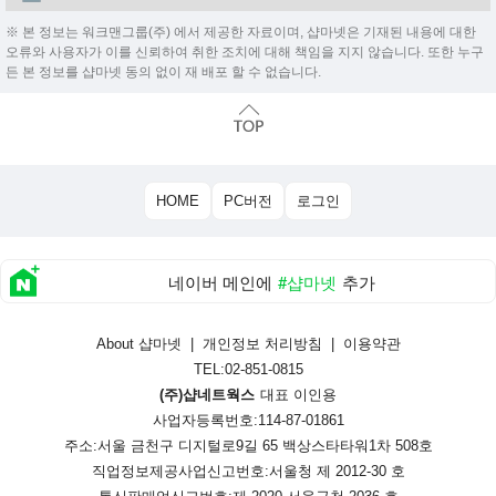
※ 본 정보는 워크맨그룹(주) 에서 제공한 자료이며, 샵마넷은 기재된 내용에 대한
오류와 사용자가 이를 신뢰하여 취한 조치에 대해 책임을 지지 않습니다. 또한 누구
든 본 정보를 샵마넷 동의 없이 재 배포 할 수 없습니다.
HOME
PC버전
로그인
네이버 메인에
#샵마넷
추가
About 샵마넷
|
개인정보 처리방침
|
이용약관
TEL:02-851-0815
(주)샵네트웍스
대표 이인용
사업자등록번호:114-87-01861
주소:서울 금천구 디지털로9길 65 백상스타타워1차 508호
직업정보제공사업신고번호:
서울청 제 2012-30 호