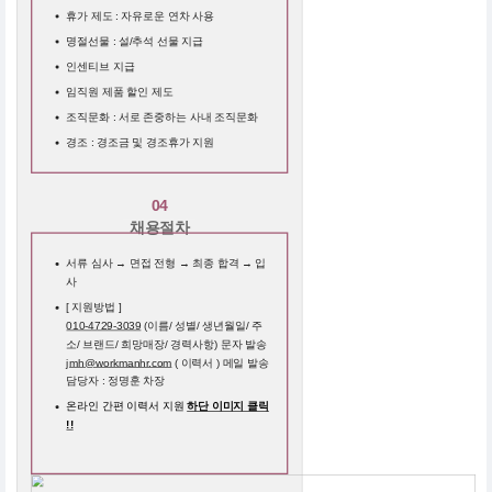
휴가 제도 : 자유로운 연차 사용
명절선물 : 설/추석 선물 지급
인센티브 지급
임직원 제품 할인 제도
조직문화 : 서로 존중하는 사내 조직문화
경조 : 경조금 및 경조휴가 지원
04
채용절차
서류 심사 → 면접 전형 → 최종 합격 → 입
사
[ 지원방법 ]
010-4729-3039
(이름/ 성별/ 생년월일/ 주
소/ 브랜드/ 희망매장/ 경력사항) 문자 발송
jmh@workmanhr.com
( 이력서 ) 메일 발송
담당자 : 정명훈 차장
온라인 간편 이력서 지원
하단 이미지 클릭
!!