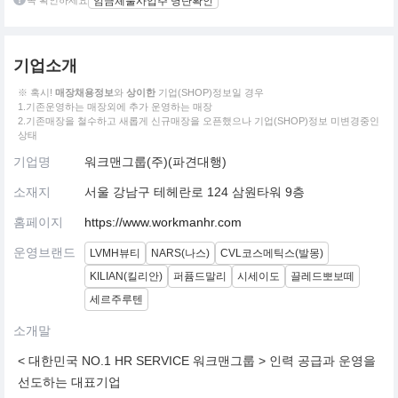
꼭 확인하세요
임금체불사업주 명단확인
기업소개
※ 혹시!
매장채용정보
와
상이한
기업(SHOP)정보일 경우
1.기존운영하는 매장외에 추가 운영하는 매장
2.기존매장을 철수하고 새롭게 신규매장을 오픈했으나 기업(SHOP)정보 미변경중인
상태
기업명
워크맨그룹(주)(파견대행)
소재지
서울 강남구 테헤란로 124 삼원타워 9층
홈페이지
https://www.workmanhr.com
운영브랜드
LVMH뷰티
NARS(나스)
CVL코스메틱스(발몽)
KILIAN(킬리안)
퍼퓸드말리
시세이도
끌레드뽀보떼
세르주루텐
소개말
< 대한민국 NO.1 HR SERVICE 워크맨그룹 > 인력 공급과 운영을
선도하는 대표기업