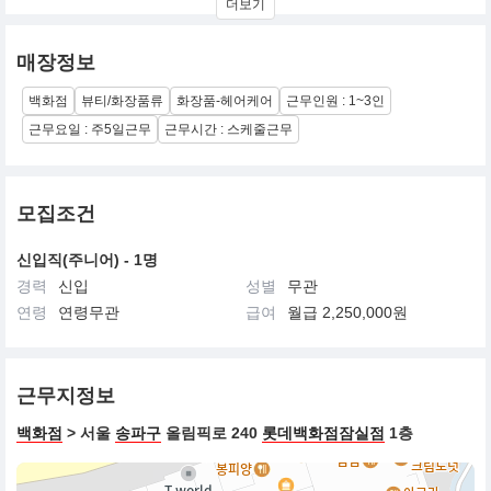
더보기
프로페셔날 헤어 미용의 모든 제품을 제조, 생산, 판매, 유통으로 진
행하고 있습니다.
또한, 세계 40여개국에 자사 브랜드를 수출하고 있음은 물론 전 세
매장정보
계적으로 성공을 거두고 있는 헐리웃 헤어 케어 브랜드인 모로칸오
일 (moroccanoil), 그리고 리빙프루르 ( Living Froop)의 한국 독점
백화점
뷰티/화장품류
화장품-헤어케어
근무인원 : 1~3인
수입원으로 한국 미용시장의 확고한 입지를 차지하고 있습니다. 이
에 매니져/ 시니어 여러분의 능력을 펼칠 용기있는 분들의 도전을 환
근무요일 : 주5일근무
근무시간 : 스케줄근무
영합니다.
모집조건
신입직(주니어) - 1명
경력
신입
성별
무관
연령
연령무관
급여
월급 2,250,000원
근무지정보
백화점
> 서울
송파구
올림픽로 240
롯데백화점잠실점
1층