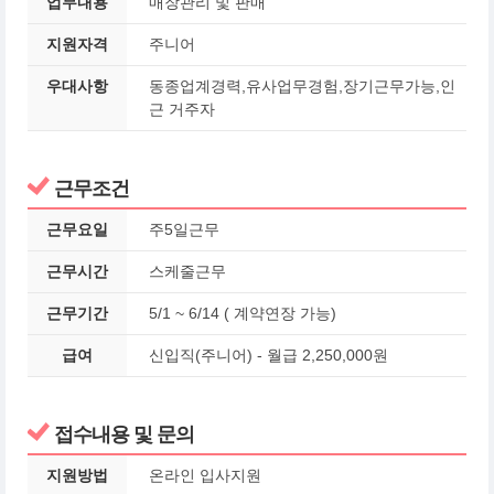
업무내용
매장관리 및 판매
지원자격
주니어
우대사항
동종업계경력,유사업무경험,장기근무가능,인
근 거주자
근무조건
근무요일
주5일근무
근무시간
스케줄근무
근무기간
5/1 ~ 6/14 ( 계약연장 가능)
급여
신입직(주니어) - 월급 2,250,000원
접수내용 및 문의
지원방법
온라인 입사지원