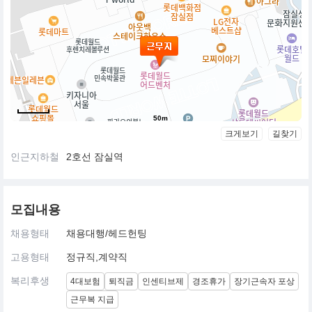
50m
크게보기
길찾기
인근지하철
2호선 잠실역
모집내용
채용형태
채용대행/헤드헌팅
고용형태
정규직,계약직
복리후생
4대보험
퇴직금
인센티브제
경조휴가
장기근속자 포상
근무복 지급