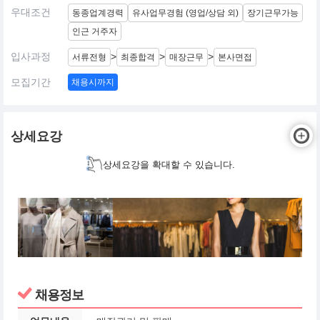
우대조건
동종업계경력
유사업무경험 (영업/상담 외)
장기근무가능
인근 거주자
입사과정
>
>
>
서류전형
최종합격
매장근무
본사면접
모집기간
채용시까지
상세요강
상세요강을 확대할 수 있습니다.
채용정보