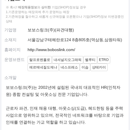
※ 혹시!
매장채용정보
와
상이한
기업(SHOP)정보일 경우
1.기존운영하는 매장외에 추가 운영하는 매장
2.기존매장을 철수하고 새롭게 신규매장을 오픈했으나 기업(SHOP)정보 미변경중인
상태
기업명
보보스링크(주)(파견대행)
소재지
서울강남구테헤란로124 8층805호(역삼동,삼원타워)
홈페이지
http://www.boboslink.com/
운영브랜드
랄프로렌폴로
내셔널지오그래픽
벨루티
ETRO
에르메네질도제냐
네스프레소
이솝
샹테카이
소개말
보보스링크(주)는 2002년에 설립된 국내의 대표적인 HR(인적자
원) 종합 컨설팅 및 아웃소싱 전문 기업입니다.
근로자 파견, 인재 채용 대행, 아웃소싱(도급), 헤드헌팅 등을 주력
사업으로 영위하고 있으며, 전국적인 네트워크를 바탕으로 기업과
인재를 연결하는 가교 역할을 하고 있습니다.