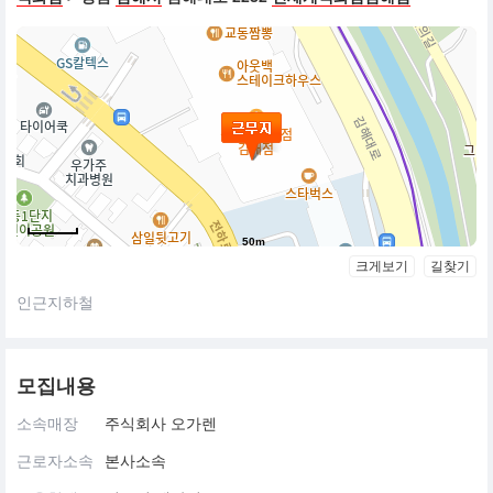
50m
크게보기
길찾기
인근지하철
모집내용
소속매장
주식회사 오가렌
근로자소속
본사소속