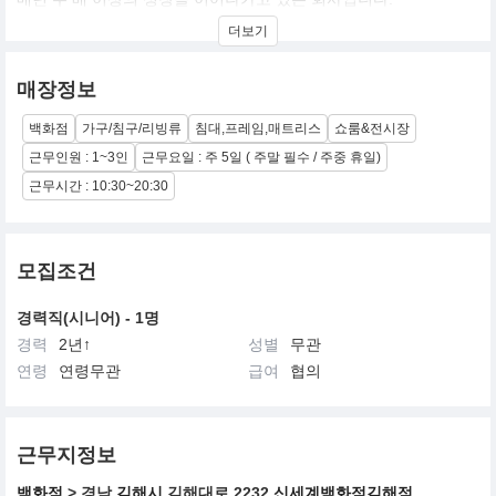
더보기
슬립퍼는 현대를 살아가는 다양한 인물들이 저마다의 체형과 수면
환경에 구애받지 않고
온전한 쉼을 누릴 수 있도록, 좋은 착와감과 아름다운 형태에 대해
매장정보
부단히 연구하고 적용합니다.
백화점
가구/침구/리빙류
침대,프레임,매트리스
쇼룸&전시장
우리는 나아가 몸의 곡선과 움직임을 이해한 매트리스 설계,
다양한 형태의 예술에서 영감을 받은 침대 디자인, 선별된 상질의 패
근무인원 : 1~3인
근무요일 : 주 5일 ( 주말 필수 / 주중 휴일)
브릭을 사용해 만드는
근무시간 : 10:30~20:30
우리의 맞춤가구를 통해 모든 이들의 침실 공간에 존재하고자 합니
다.
모집조건
경력직(시니어) - 1명
경력
2년↑
성별
무관
연령
연령무관
급여
협의
근무지정보
백화점
> 경남
김해시
김해대로 2232
신세계백화점김해점