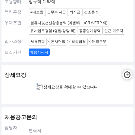
고용형태
정규직,계약직
복리후생
4대보험
근무복 지급
퇴직금
경조휴가
우대조건
컴퓨터및전산활용능력 (엑셀/워드/CRM/ERP 외)
유사업무경험 (영업/상담 외)
동종업계경력
인근 거주자
입사과정
>
>
>
서류전형
본사면접
최종합격
매장근무
모집기간
채용시까지
상세요강
상세요강을 확대할 수 있습니다.
채용공고문의
담당자
연락처