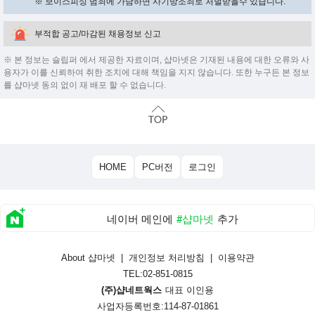
※ 보이스피싱 범죄에 가담하면 사기방조죄로 처벌받을수 있습니다.
부적합 공고/마감된 채용정보 신고
※ 본 정보는 슬립퍼 에서 제공한 자료이며, 샵마넷은 기재된 내용에 대한 오류와 사
용자가 이를 신뢰하여 취한 조치에 대해 책임을 지지 않습니다. 또한 누구든 본 정보
를 샵마넷 동의 없이 재 배포 할 수 없습니다.
HOME
PC버전
로그인
네이버 메인에
#샵마넷
추가
About 샵마넷
|
개인정보 처리방침
|
이용약관
TEL:02-851-0815
(주)샵네트웍스
대표 이인용
사업자등록번호:114-87-01861