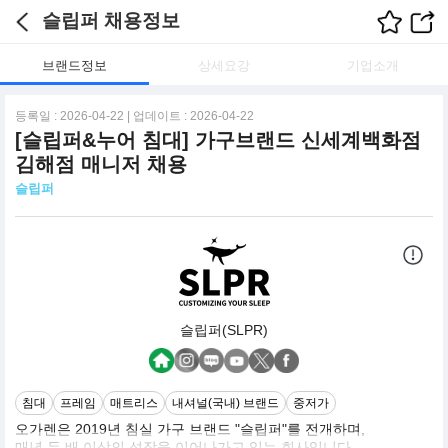
슬립퍼 채용정보
브랜드정보
상세요강
기업소개
등록일 : 2026-04-22 | 업데이트 : 2026-04-22
[슬립퍼&누어 침대] 가구브랜드 신세계백화점
김해점 매니저 채용
슬립퍼
슬립퍼(SLPR)
침대
프레임
매트리스
내셔널(국내) 브랜드
중저가
오가렌은 2019년 침실 가구 브랜드 "슬립퍼"를 전개하며,
매년 두 배 이상의 성장을 이어나가고 있는 회사입니다.