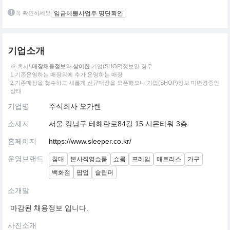
꼭 확인하세요
임금체불사업주 명단확인
기업소개
※ 혹시!
매장채용정보
와
상이한
기업(SHOP)정보일 경우
1.기존운영하는 매장외에 추가 운영하는 매장
2.기존매장을 철수하고 새롭게 신규매장을 오픈했으나 기업(SHOP)정보 미변경중인
상태
기업명
주식회사 오가렌
소재지
서울 강남구 테헤란로84길 15 시몬타워 3층
홈페이지
https://www.sleeper.co.kr/
운영브랜드
침대
본사직영쇼룸
쇼룸
프레임
매트리스
가구
백화점
팝업
슬립퍼
소개말
마감된 채용정보 입니다.
사진소개