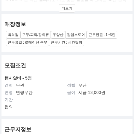
의 일본 웨더웨어 브랜드입니다.
더보기
맑은 날의 강한 햇빛, 갑작스러운 비, 흐린 하늘까지?
단순히 막아내는 것이 아니라, 그 순간마저 즐길 수 있도록 디자인합
매장정보
니다.
백화점
구두/피혁/잡화류
우양산
팝업스토어
근무인원 : 1~3인
일본 특유의 섬세한 감각과 실용성을 바탕으로
가볍고 편안한 사용감, 그리고 일상에 자연스럽게 녹아드는 디자인
근무요일 : 로테이션 근무
근무시간 : 시간협의
을 완성했습니다.
우산을 ‘필요할 때만 쓰는 도구’가 아닌
스타일의 일부이자 하루의 분위기를 바꾸는 아이템으로.
모집조건
어떤 날씨에도, 당신의 하루가 더 좋아지도록.
행사알바 - 5명
BECAUSE.
경력
무관
성별
무관
연령
연령무관
급여
시급 13,000원
기간
협의
근무지정보