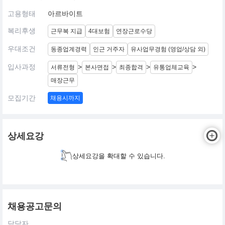
고용형태
아르바이트
복리후생
근무복 지급
4대보험
연장근로수당
우대조건
동종업계경력
인근 거주자
유사업무경험 (영업/상담 외)
입사과정
>
>
>
>
서류전형
본사면접
최종합격
유통업체교육
매장근무
모집기간
채용시까지
상세요강
상세요강을 확대할 수 있습니다.
채용공고문의
담당자