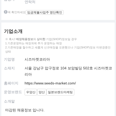
연락처
꼭 확인하세요
임금체불사업주 명단확인
기업소개
※ 혹시!
매장채용정보
와
상이한
기업(SHOP)정보일 경우
1.기존운영하는 매장외에 추가 운영하는 매장
2.기존매장을 철수하고 새롭게 신규매장을 오픈했으나 기업(SHOP)정보 미변경중인
상태
기업명
시즈마켓코리아
소재지
서울 강남구 압구정로 104 보암빌딩 502호 시즈마켓코
리아
홈페이지
https://www.seeds-market.com/
운영브랜드
우양산
양산
일본브랜드마케팅
소개말
마감된 채용정보 입니다.