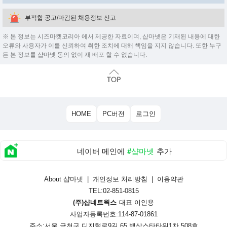
부적합 공고/마감된 채용정보 신고
※ 본 정보는 시즈마켓코리아 에서 제공한 자료이며, 샵마넷은 기재된 내용에 대한
오류와 사용자가 이를 신뢰하여 취한 조치에 대해 책임을 지지 않습니다. 또한 누구
든 본 정보를 샵마넷 동의 없이 재 배포 할 수 없습니다.
HOME
PC버전
로그인
네이버 메인에
#샵마넷
추가
About 샵마넷
|
개인정보 처리방침
|
이용약관
TEL:02-851-0815
(주)샵네트웍스
대표 이인용
사업자등록번호:114-87-01861
주소:서울 금천구 디지털로9길 65 백상스타타워1차 508호