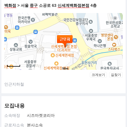
백화점
> 서울
중구
소공로 63
신세계백화점본점
4층
50m
크게보기
길찾기
인근지하철
모집내용
소속매장
시즈마켓코리아
근로자소속
본사소속