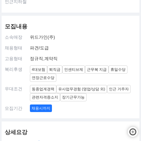
인근지하철
모집내용
소속매장
위드가인(주)
채용형태
파견/도급
고용형태
정규직,계약직
복리후생
4대보험
퇴직금
인센티브제
근무복 지급
휴일수당
연장근로수당
우대조건
동종업계경력
유사업무경험 (영업/상담 외)
인근 거주자
관련자격증소지
장기근무가능
모집기간
채용시까지
상세요강