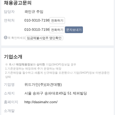
채용공고문의
담당자
곽민규 주임
연락처
010-9310-7198
전화하기
010-9310-7198
전화하기
문자보내기
꼭 확인하세요
임금체불사업주 명단확인
기업소개
※ 혹시!
매장채용정보
와
상이한
기업(SHOP)정보일 경우
1.기존운영하는 매장외에 추가 운영하는 매장
2.기존매장을 철수하고 새롭게 신규매장을 오픈했으나 기업(SHOP)정보 미변경중인
상태
기업명
위드가인(주)(파견대행)
소재지
서울 송파구 송파대로49길 51 제퍼빌딩
홈페이지
http://dasimahr.com/
소개말