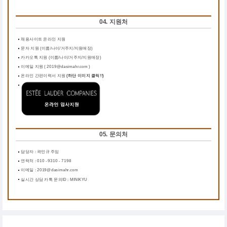
04. 지원처
채용사이트 온라인 지원
문자 지원 (이름/나이/거주지/지원매장)
카카오톡 지원 (이름/나이/거주지/지원매장)
이메일 지원 ( 2019@dasimahr.com )
온라인 간편이력서 지원
(하단 이미지 클릭!!)
05. 문의처
담당자 : 곽민규 주임
연락처 : 010 - 9310 - 7198
이메일 : 2019@dasimahr.com
실시간 상담 카톡 문의ID : MINIKYU