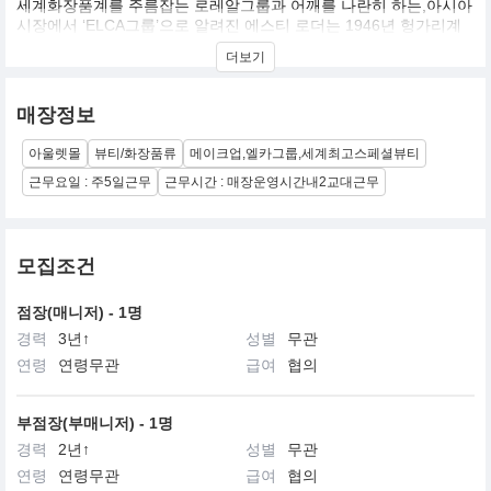
세계화장품계를 주름잡는 로레알그룹과 어깨를 나란히 하는,아시아
시장에서 ‘ELCA그룹’으로 알려진 에스티 로더는 1946년 헝가리계
유대인 에스티 로더가 미국 뉴욕에서 세운 기업. ‘우리가 만나는 모
더보기
든 이에게 최고의 제품과 서비스를 선사한다’는 경영 철학을 내세워
고급 화장품 시장에 주력하는 점이 로레알과 다르다. 국내에는 에스
티 로더, 랩시리즈, 크리니크, 오리진스, 라메르, 달팡, 맥, 바비브라
매장정보
운, 아베다, 조말론, 톰포드 뷰티, 글램글로우, 르라보 등 13개 브랜
드가 수입되고 있다
아울렛몰
뷰티/화장품류
메이크업,엘카그룹,세계최고스페셜뷰티
근무요일 : 주5일근무
근무시간 : 매장운영시간내2교대근무
모집조건
점장(매니저) - 1명
경력
3년↑
성별
무관
연령
연령무관
급여
협의
부점장(부매니저) - 1명
경력
2년↑
성별
무관
연령
연령무관
급여
협의