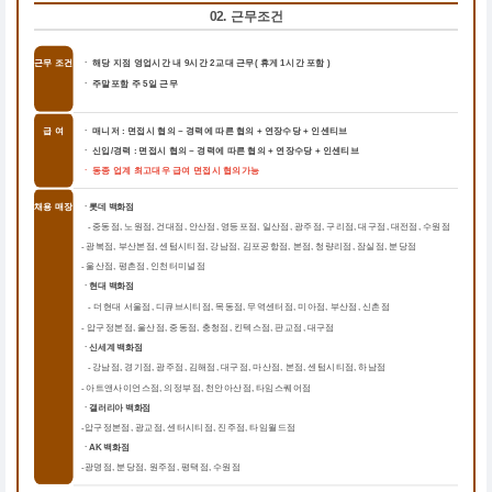
02. 근무조건
근무 조건
ㆍ 해당 지점 영업시간 내 9시간 2교대 근무( 휴게 1시간 포함 )
ㆍ 주말포함 주 5일 근무
급 여
ㆍ 매니저 : 면접시 협의 ~ 경력에 따른 협의 + 연장수당 + 인센티브
ㆍ 신입/경력 : 면접시 협의 ~ 경력에 따른 협의 + 연장수당 + 인센티브
ㆍ 동종 업계 최고대우 급여 면접시 협의가능
채용 매장
ㆍ롯데 백화점
중동점, 노원점, 건대점, 안산점, 영등포점, 일산점, 광주점, 구리점, 대구점, 대전점, 수원점
-
-
광복점, 부산본점, 센텀시티점, 강남점, 김포공항점, 본점, 청량리점, 잠실점, 분당점
-
울산점, 평촌점, 인천터미널점
ㆍ현대 백화점
더현대 서울점, 디큐브시티점, 목동점, 무역센터점, 미아점, 부산점, 신촌점
-
-
압구정본점, 울산점, 중동점, 충청점, 킨텍스점, 판교점, 대구점
ㆍ신세계 백화점
강남점, 경기점, 광주점, 김해점, 대구점, 마산점, 본점, 센텀시티점, 하남점
-
-
아트앤사이언스점, 의정부점, 천안아산점, 타임스퀘어점
ㆍ갤러리아 백화점
압구정본점, 광교점, 센터시티점, 진주점, 타임월드점
-
ㆍAK 백화점
광명점, 분당점, 원주점, 평택점, 수원점
-