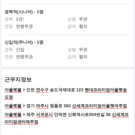
경력직(시니어) - 1명
경력
1년↑
성별
무관
연령
연령무관
급여
협의
신입직(주니어) - 1명
경력
신입
성별
무관
연령
연령무관
급여
협의
근무지정보
아울렛몰
> 인천
연수구
송도국제대로 123
현대프리미엄아울렛송
도점
아울렛몰
> 경기
여주시
명품로 360
신세계프리미엄아울렛여주점
아울렛몰
> 제주
서귀포시
안덕면 신화역사로304번길 38
신세계프
리미엄센터제주점