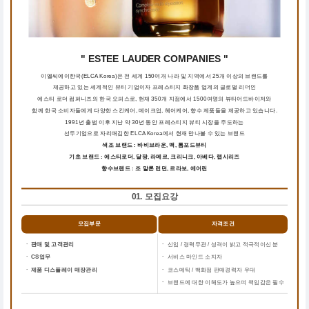
" ESTEE LAUDER COMPANIES "
이엘씨에이한국(ELCA Korea)은 전 세계 150여개 나라 및 지역에서 25개 이상의 브랜드를
제공하고 있는 세계적인 뷰티 기업이자 프레스티지 화장품 업계의 글로벌 리더인
에스티 로더 컴퍼니즈의 한국 오피스로, 현재 350개 지점에서 1500여명의 뷰티어드바이저와
함께 한국 소비자들에게 다양한 스킨케어, 메이크업, 헤어케어, 향수 제품들을 제공하고 있습니다.
1991년 출범 이후 지난 약 30년 동안 프레스티지 뷰티 시장을 주도하는
선두기업으로 자리매김한 ELCA Korea에서 현재 만나볼 수 있는 브랜드
색조 브랜드 : 바비브라운, 맥, 톰포드뷰티
기초 브랜드 : 에스티로더, 달팡, 라메르, 크리니크, 아베다, 랩시리즈
향수브랜드 : 조 말론 런던, 르라보, 에어린
01. 모집요강
모집부문
자격조건
ㆍ 판매 및 고객관리
ㆍ
신입 / 경력무관 / 성격이 밝고 적극적이신 분
ㆍ CS업무
ㆍ
서비스 마인드 소지자
ㆍ 제품 디스플레이 매장관리
ㆍ
코스메틱 / 백화점 판매경력자 우대
ㆍ
브랜드에 대한 이해도가 높으며 책임감은 필수