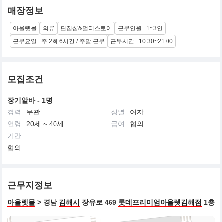
매장정보
아울렛몰
의류
편집샵&멀티스토어
근무인원 : 1~3인
근무요일 : 주 2회 6시간 / 주말 근무
근무시간 : 10:30~21:00
모집조건
장기알바 - 1명
경력
무관
성별
여자
연령
20세 ~ 40세
급여
협의
기간
협의
근무지정보
아울렛몰
> 경남
김해시
장유로 469
롯데프리미엄아울렛김해점
1층