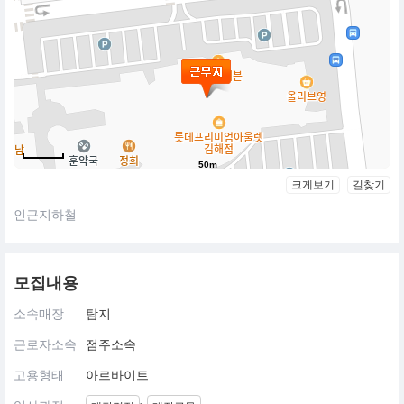
50m
크게보기
길찾기
인근지하철
모집내용
소속매장
탐지
근로자소속
점주소속
고용형태
아르바이트