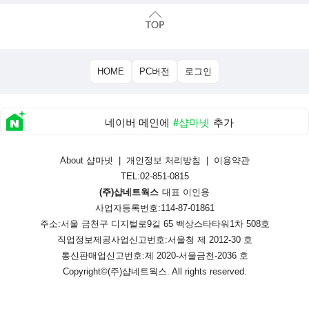
HOME
PC버전
로그인
네이버 메인에
#샵마넷
추가
About 샵마넷
|
개인정보 처리방침
|
이용약관
TEL:02-851-0815
(주)샵네트웍스
대표 이인용
사업자등록번호:114-87-01861
주소:서울 금천구 디지털로9길 65 백상스타타워1차 508호
직업정보제공사업신고번호:
서울청 제 2012-30 호
통신판매업신고번호:
제 2020-서울금천-2036 호
Copyright©
(주)샵네트웍스
. All rights reserved.