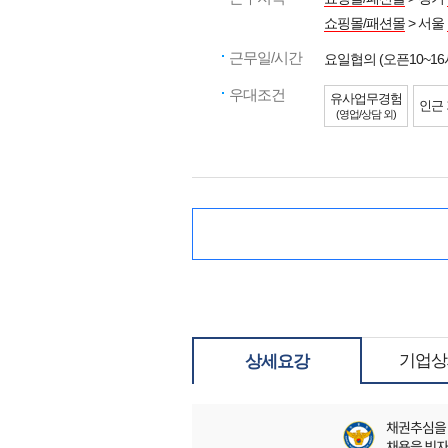
쇼핑몰/패션몰
> 서울
근무일/시간
요일협의 (오픈10~16
우대조건
유사업무경험
인근
(영업/상담 외)
기업상
상세요강