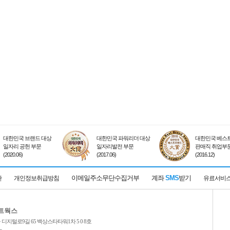
대한민국 브랜드 대상
대한민국 파워리더 대상
대한민국 베스트
일자리 공헌 부문
일자리발전 부문
판매직 취업부
(2020.06)
(2017.06)
(2016.12)
이메일주소무단수집거부
계좌
SMS
받기
관
개인정보취급방침
유료서비
네트웍스
디지털로9길 65 백상스타타워1차 5 0 8호