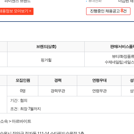
라이센스 브랜드
휴대전화
마감된 
8
채용정보 모아보기 +
진행중인 채용공고
건
브랜드(상호)
판매/서비스품
뷰티/화장품
핑거힐
수제네일팁,네일
모집인원
경력
연령우대
성
0명
경력무관
연령무관
성
기간 : 협의
조건 : 최장 7월까지
소속 > 아르바이트
수원시 장안구
정자동 111-14
스타필드수원점
1층