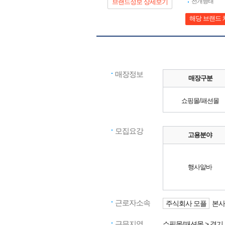
전개형태
브랜드정보 상세보기
해당 브랜드 
매장정보
매장구분
쇼핑몰/패션몰
모집요강
고용분야
행사알바
근로자소속
주식회사 모플
본사
근무지역
쇼핑몰/패션몰
> 경기