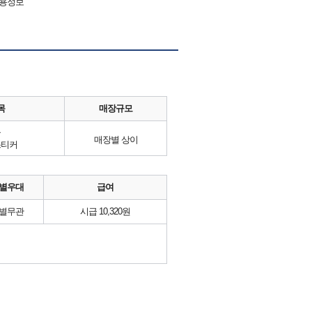
채용정보
목
매장규모
류
매장별 상이
스티커
별우대
급여
별무관
시급 10,320원