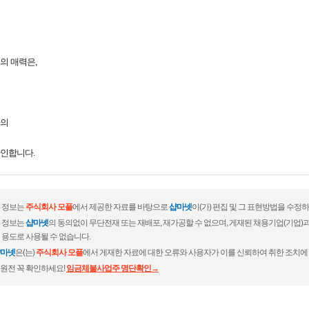
의 매력은,
가의
인합니다.
 정보는
주식회사 모플
에서 제공한 자료를 바탕으로
샵마넷
이(가) 편집 및 그 표현방법을 수정
 정보는
샵마넷
의 동의없이 무단전재 또는 재배포, 재가공할 수 없으며, 게재된 채용기업(기업
 용도로 사용될 수 없습니다.
마넷
은(는)
주식회사 모플
에서 게재한 자료에 대한 오류와 사용자가 이를 신뢰하여 취한 조치에 
원전 꼭 확인하세요!
임금체불사업주 명단확인→