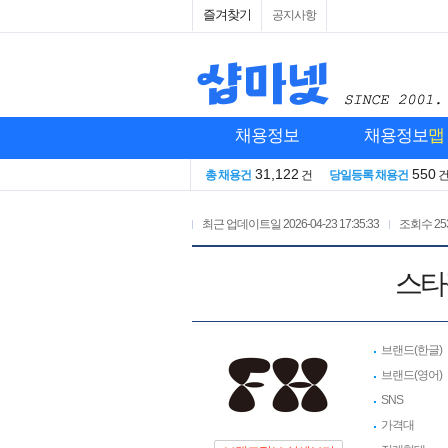
즐겨찾기
공지사항
채용정보
채용정보
맵
31,122
550
총 채용건
건
당일등록 채용건
최근 업데이트일
2026-04-23 17:35:33
조회수
25
스타
브랜드(한글)
브랜드(영어)
SNS
가격대