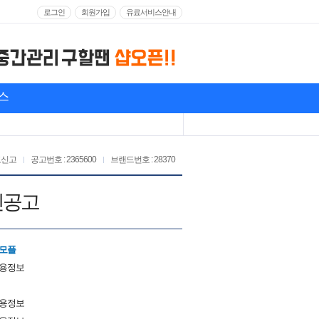
로그인
회원가입
유료서비스안내
스
고신고
공고번호 : 2365600
브랜드번호 : 28370
인공고
 모플
채용정보
채용정보