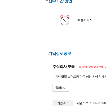
접수기간/방법
채용시까지
기업상세정보
주식회사 모플
혹시! 매장채용정보와 상
수제네일팁 브랜드와 아동 성인 헤어 악세
돌리타이
기업주소
서울 서초구 바우뫼로37