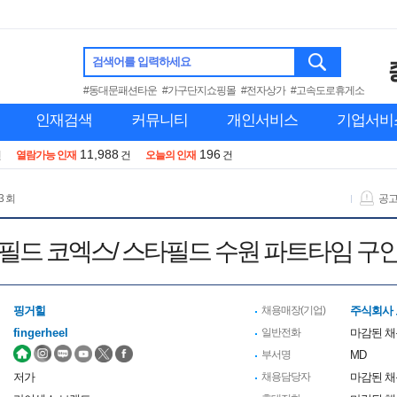
검색어를 입력하세요
#동대문패션타운
#가구단지쇼핑몰
#전자상가
#고속도로휴게소
인재검색
커뮤니티
개인서비스
기업서비
11,988
196
건
열람가능 인재
건
오늘의 인재
건
3 회
공
필드 코엑스/ 스타필드 수원 파트타임 구
핑거힐
채용매장(기업)
주식회사
fingerheel
일반전화
마감된 
부서명
MD
저가
채용담당자
마감된 