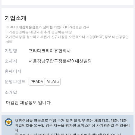
기업소개
※ 혹시!
매장채용정보
와
상이한
기업(SHOP)정보일 경우
1.기존운영하는 매장외에 추가 운영하는 매장
2.기존매장을 철수하고 새롭게 신규매장을 오픈했으나 기업(SHOP)정보 미변경중인
상태
기업명
프라다코리아유한회사
소재지
서울강남구압구정로439 대산빌딩
홈페이지
운영브랜드
PRADA
MiuMiu
소개말
마감된 채용정보 입니다.
채권추심을 명목으로 현금 수거 및 전달 업무 또는 체크카드, 계좌, 계좌
비밀번호를 요구할 경우 채용을 빙자한 보이스피싱 사기범죄일 수 있습니
다.