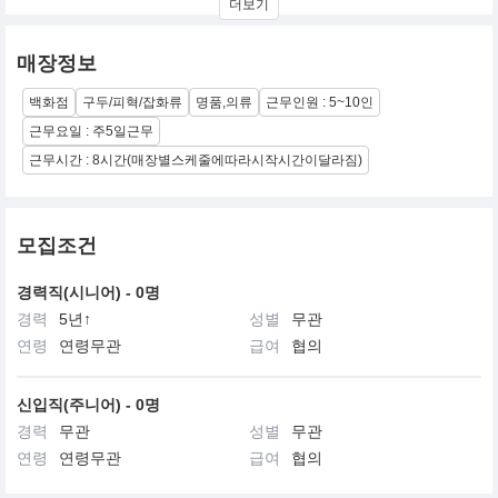
더보기
셔너블하지만 한 시즌만의 인기에 머물지 않은, 진정한 디자이너의
작품을 만들겠다'라는 그의 철학은 모든 제품에 반영되었고 소비자
들의 마음을 사로잡는데 성공했습니다. 이후 가방뿐만 아니라 의류
매장정보
라인까지 영역을 넓혀 새로운 패션 트렌드를 형성하면서 현재까지
혁신적인 패션으로 세계적인 사랑을 받고 있습니다.
백화점
구두/피혁/잡화류
명품,의류
근무인원 : 5~10인
근무요일 : 주5일근무
근무시간 : 8시간(매장별스케줄에따라시작시간이달라짐)
모집조건
경력직(시니어) - 0명
경력
5년↑
성별
무관
연령
연령무관
급여
협의
신입직(주니어) - 0명
경력
무관
성별
무관
연령
연령무관
급여
협의