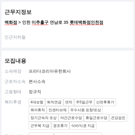
근무지정보
백화점
> 인천
미추홀구
연남로 35
롯데백화점인천점
인근지하철
모집내용
소속매장
프라다코리아유한회사
근로자소속
본사소속
고용형태
정규직
복리후생
4대보험
퇴직연금
연차
주5일근무
산전후휴가
육아휴직
인센티브제
우수사원 표창/포상
장기근속자 포상
야간근로수당
휴일근로수당
건강검진
근무복 지급
경조휴가
식비/식권 지급