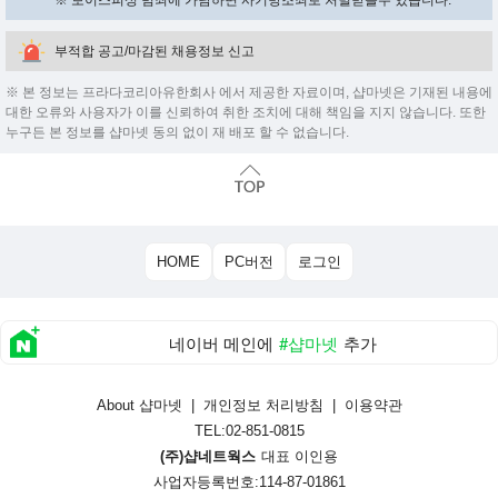
※ 보이스피싱 범죄에 가담하면 사기방조죄로 처벌받을수 있습니다.
부적합 공고/마감된 채용정보 신고
※ 본 정보는 프라다코리아유한회사 에서 제공한 자료이며, 샵마넷은 기재된 내용에
대한 오류와 사용자가 이를 신뢰하여 취한 조치에 대해 책임을 지지 않습니다. 또한
누구든 본 정보를 샵마넷 동의 없이 재 배포 할 수 없습니다.
HOME
PC버전
로그인
네이버 메인에
#샵마넷
추가
About 샵마넷
|
개인정보 처리방침
|
이용약관
TEL:02-851-0815
(주)샵네트웍스
대표 이인용
사업자등록번호:114-87-01861