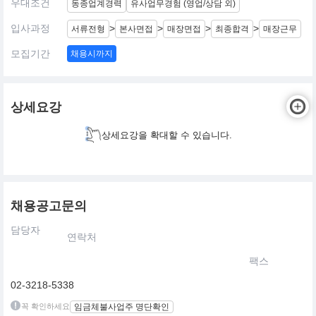
우대조건
동종업계경력
유사업무경험 (영업/상담 외)
입사과정
>
>
>
>
서류전형
본사면접
매장면접
최종합격
매장근무
모집기간
채용시까지
상세요강
상세요강을 확대할 수 있습니다.
채용공고문의
담당자
연락처
팩스
02-3218-5338
꼭 확인하세요
임금체불사업주 명단확인