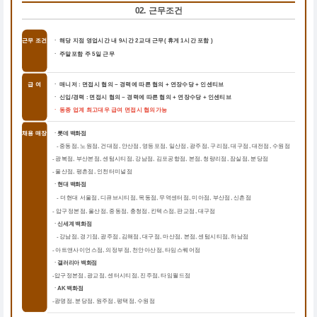
02. 근무조건
근무 조건
ㆍ 해당 지점 영업시간 내 9시간 2교대 근무( 휴게 1시간 포함 )
ㆍ 주말포함 주 5일 근무
급 여
ㆍ 매니저 : 면접시 협의 ~ 경력에 따른 협의 + 연장수당 + 인센티브
ㆍ 신입/경력 : 면접시 협의 ~ 경력에 따른 협의 + 연장수당 + 인센티브
ㆍ 동종 업계 최고대우 급여 면접시 협의가능
채용 매장
ㆍ롯데 백화점
중동점, 노원점, 건대점, 안산점, 영등포점, 일산점, 광주점, 구리점, 대구점, 대전점, 수원점
-
-
광복점, 부산본점, 센텀시티점, 강남점, 김포공항점, 본점, 청량리점, 잠실점, 분당점
-
울산점, 평촌점, 인천터미널점
ㆍ현대 백화점
더현대 서울점, 디큐브시티점, 목동점, 무역센터점, 미아점, 부산점, 신촌점
-
-
압구정본점, 울산점, 중동점, 충청점, 킨텍스점, 판교점, 대구점
ㆍ신세계 백화점
강남점, 경기점, 광주점, 김해점, 대구점, 마산점, 본점, 센텀시티점, 하남점
-
-
아트앤사이언스점, 의정부점, 천안아산점, 타임스퀘어점
ㆍ갤러리아 백화점
압구정본점, 광교점, 센터시티점, 진주점, 타임월드점
-
ㆍAK 백화점
광명점, 분당점, 원주점, 평택점, 수원점
-