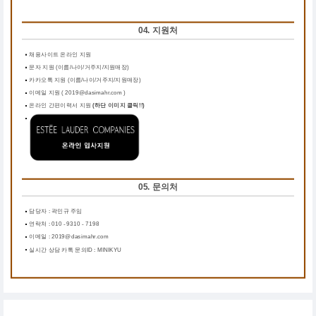
04. 지원처
채용사이트 온라인 지원
문자 지원 (이름/나이/거주지/지원매장)
카카오톡 지원 (이름/나이/거주지/지원매장)
이메일 지원 ( 2019@dasimahr.com )
온라인 간편이력서 지원
(하단 이미지 클릭!!)
05. 문의처
담당자 : 곽민규 주임
연락처 : 010 - 9310 - 7198
이메일 : 2019@dasimahr.com
실시간 상담 카톡 문의ID : MINIKYU