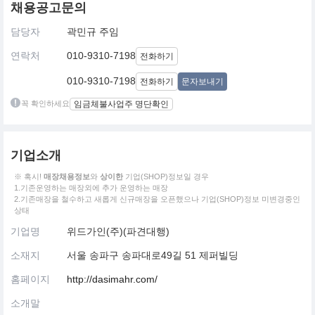
채용공고문의
담당자
곽민규 주임
연락처
010-9310-7198
전화하기
010-9310-7198
전화하기
문자보내기
꼭 확인하세요
임금체불사업주 명단확인
기업소개
※ 혹시!
매장채용정보
와
상이한
기업(SHOP)정보일 경우
1.기존운영하는 매장외에 추가 운영하는 매장
2.기존매장을 철수하고 새롭게 신규매장을 오픈했으나 기업(SHOP)정보 미변경중인
상태
기업명
위드가인(주)(파견대행)
소재지
서울 송파구 송파대로49길 51 제퍼빌딩
홈페이지
http://dasimahr.com/
소개말