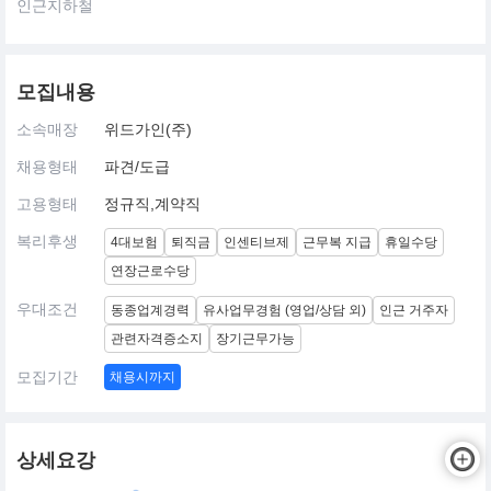
인근지하철
모집내용
소속매장
위드가인(주)
채용형태
파견/도급
고용형태
정규직,계약직
복리후생
4대보험
퇴직금
인센티브제
근무복 지급
휴일수당
연장근로수당
우대조건
동종업계경력
유사업무경험 (영업/상담 외)
인근 거주자
관련자격증소지
장기근무가능
모집기간
채용시까지
상세요강