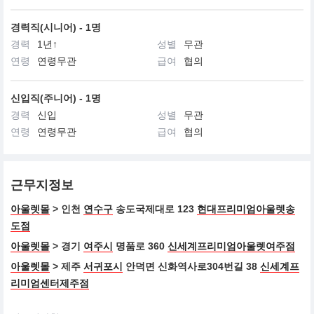
경력직(시니어) - 1명
경력
1년↑
성별
무관
연령
연령무관
급여
협의
신입직(주니어) - 1명
경력
신입
성별
무관
연령
연령무관
급여
협의
근무지정보
아울렛몰
> 인천
연수구
송도국제대로 123
현대프리미엄아울렛송
도점
아울렛몰
> 경기
여주시
명품로 360
신세계프리미엄아울렛여주점
아울렛몰
> 제주
서귀포시
안덕면 신화역사로304번길 38
신세계프
리미엄센터제주점