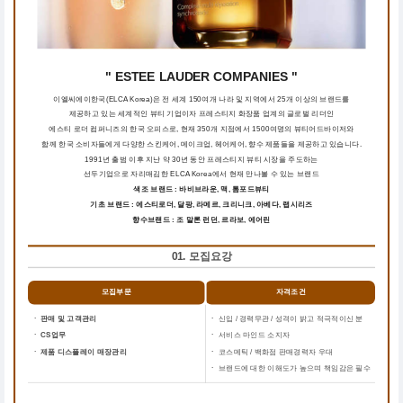
" ESTEE LAUDER COMPANIES "
이엘씨에이한국(ELCA Korea)은 전 세계 150여개 나라 및 지역에서 25개 이상의 브랜드를
제공하고 있는 세계적인 뷰티 기업이자 프레스티지 화장품 업계의 글로벌 리더인
에스티 로더 컴퍼니즈의 한국 오피스로, 현재 350개 지점에서 1500여명의 뷰티어드바이저와
함께 한국 소비자들에게 다양한 스킨케어, 메이크업, 헤어케어, 향수 제품들을 제공하고 있습니다.
1991년 출범 이후 지난 약 30년 동안 프레스티지 뷰티 시장을 주도하는
선두기업으로 자리매김한 ELCA Korea에서 현재 만나볼 수 있는 브랜드
색조 브랜드 : 바비브라운, 맥, 톰포드뷰티
기초 브랜드 : 에스티로더, 달팡, 라메르, 크리니크, 아베다, 랩시리즈
향수브랜드 : 조 말론 런던, 르라보, 에어린
01. 모집요강
모집부문
자격조건
ㆍ 판매 및 고객관리
ㆍ
신입 / 경력무관 / 성격이 밝고 적극적이신 분
ㆍ CS업무
ㆍ
서비스 마인드 소지자
ㆍ 제품 디스플레이 매장관리
ㆍ
코스메틱 / 백화점 판매경력자 우대
ㆍ
브랜드에 대한 이해도가 높으며 책임감은 필수