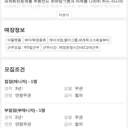
세계화장품계를 주름잡는 로레알그룹과 어깨를 나란히 하는,아시아
시장에서 ‘ELCA그룹’으로 알려진 에스티 로더는 1946년 헝가리계
유대인 에스티 로더가 미국 뉴욕에서 세운 기업. ‘우리가 만나는 모
더보기
든 이에게 최고의 제품과 서비스를 선사한다’는 경영 철학을 내세워
고급 화장품 시장에 주력하는 점이 로레알과 다르다. 국내에는 에스
티 로더, 랩시리즈, 크리니크, 오리진스, 라메르, 달팡, 맥, 바비브라
매장정보
운, 아베다, 조말론, 톰포드 뷰티, 글램글로우, 르라보 등 13개 브랜
드가 수입되고 있다
아울렛몰
뷰티/화장품류
메이크업,엘카그룹,세계최고스페셜뷰티
근무요일 : 주5일근무
근무시간 : 매장운영시간내2교대근무
모집조건
점장(매니저) - 1명
경력
3년↑
성별
무관
연령
연령무관
급여
협의
부점장(부매니저) - 1명
경력
2년↑
성별
무관
연령
연령무관
급여
협의