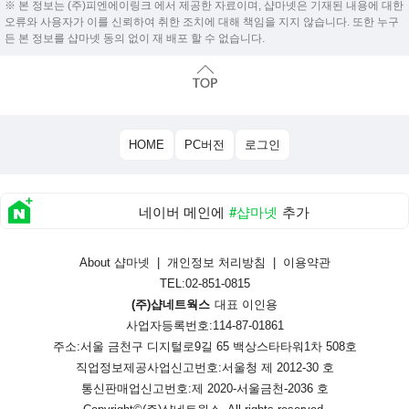
※ 본 정보는 (주)피엔에이링크 에서 제공한 자료이며, 샵마넷은 기재된 내용에 대한
오류와 사용자가 이를 신뢰하여 취한 조치에 대해 책임을 지지 않습니다. 또한 누구
든 본 정보를 샵마넷 동의 없이 재 배포 할 수 없습니다.
HOME
PC버전
로그인
네이버 메인에
#샵마넷
추가
About 샵마넷
|
개인정보 처리방침
|
이용약관
TEL:02-851-0815
(주)샵네트웍스
대표 이인용
사업자등록번호:114-87-01861
주소:서울 금천구 디지털로9길 65 백상스타타워1차 508호
직업정보제공사업신고번호:
서울청 제 2012-30 호
통신판매업신고번호:
제 2020-서울금천-2036 호