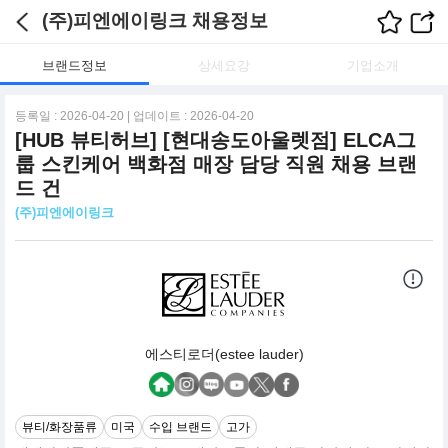
(주)피엔에이링크 채용정보
브랜드정보
상세요강
기업소개
등록일 : 2026-04-20 | 업데이트 : 2026-04-20
[HUB 뷰티허브] [현대송도아울렛점] ELCA그
룹 스킨케어 백화점 매장 담당 직원 채용 브랜
드 건
(주)피엔에이링크
에스티로더(estee lauder)
뷰티/화장품류
미국
수입 브랜드
고가