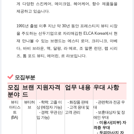
게 다양한 스킨케어, 메이크업, 헤어케어, 향수 제품들을
제공하고 있습니다.
1991년 출범 이후 지난 약 30년 동안 프레스티지 뷰티 시장
을 주도하는 선두기업으로 자리매김한 ELCA Korea에서 현
재 만나볼 수 있는 브랜드는 에스티 로더, 크리니크, 아베
다, 바비 브라운, 맥, 달팡, 라 메르, 조 말론 런던, 랩 시리
즈, 톰 포드 뷰티, 에어린, 르 라보입니다.
모집부분
모집
브랜
지원자격
업무 내용
우대 사항
분야
드
뷰티
뷰티허
- 학력: 고졸 이
- 화장품 판매
- 관련학과 전공 우
아티스
브
상 (예정자 가능)
- 고객 응대 및
대
트
- 경력: 무관 (신
고객 관리
- 보훈대상자 및 장
(BA)
입 가능)
애인 우대
- 미용사(피부) 자
격증 우대
- 두피마사지 자