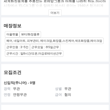
세계화장품계를 주름잡는 로레알그룹과 어깨를 나란히 하는,아시아
시장에서 ‘ELCA그룹’으로 알려진 에스티 로더는 1946년 헝가리계
유대인 에스티 로더가 미국 뉴욕에서 세운 기업. ‘우리가 만나는 모
더보기
든 이에게 최고의 제품과 서비스를 선사한다’는 경영 철학을 내세워
고급 화장품 시장에 주력하는 점이 로레알과 다르다. 국내에는 에스
티 로더, 랩시리즈, 크리니크, 오리진스, 라메르, 달팡, 맥, 바비브라
매장정보
운, 아베다, 조말론, 톰포드 뷰티, 글램글로우, 르라보 등 13개 브랜
드가 수입되고 있다
아울렛몰
뷰티/화장품류
헤어, 네일아트, 피부관리, 메이크업,화장품,스킨케어,색조화장품,메이크업
근무인원 : 3~5인
근무요일 : 주5일근무
근무시간 : 일8시간/오픈,마감로테이션근무
모집조건
신입직(주니어) - 0명
경력
무관
성별
무관
연령
연령무관
급여
협의