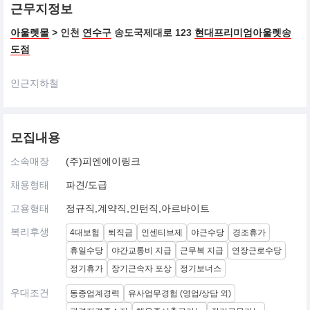
근무지정보
아울렛몰
> 인천
연수구
송도국제대로 123
현대프리미엄아울렛송
도점
인근지하철
모집내용
소속매장
(주)피엔에이링크
채용형태
파견/도급
고용형태
정규직,계약직,인턴직,아르바이트
복리후생
4대보험
퇴직금
인센티브제
야근수당
경조휴가
휴일수당
야간교통비 지급
근무복 지급
연장근로수당
정기휴가
장기근속자 포상
정기보너스
우대조건
동종업계경력
유사업무경험 (영업/상담 외)