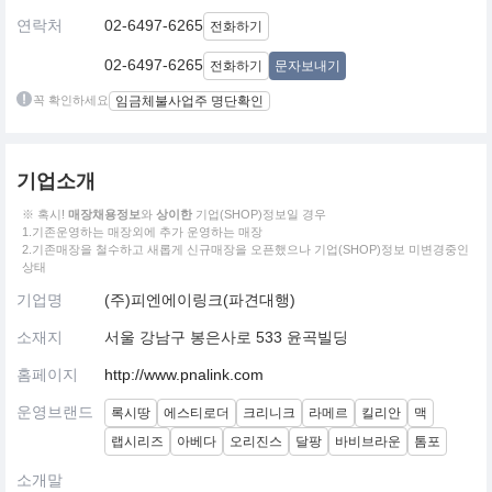
연락처
02-6497-6265
전화하기
02-6497-6265
전화하기
문자보내기
꼭 확인하세요
임금체불사업주 명단확인
기업소개
※ 혹시!
매장채용정보
와
상이한
기업(SHOP)정보일 경우
1.기존운영하는 매장외에 추가 운영하는 매장
2.기존매장을 철수하고 새롭게 신규매장을 오픈했으나 기업(SHOP)정보 미변경중인
상태
기업명
(주)피엔에이링크(파견대행)
소재지
서울 강남구 봉은사로 533 윤곡빌딩
홈페이지
http://www.pnalink.com
운영브랜드
록시땅
에스티로더
크리니크
라메르
킬리안
맥
랩시리즈
아베다
오리진스
달팡
바비브라운
톰포
소개말