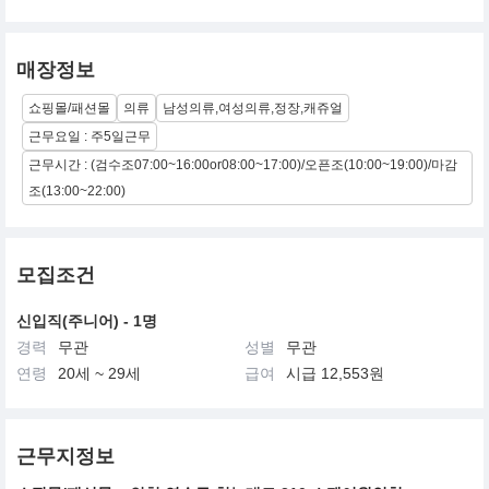
매장정보
쇼핑몰/패션몰
의류
남성의류,여성의류,정장,캐쥬얼
근무요일 : 주5일근무
근무시간 : (검수조07:00~16:00or08:00~17:00)/오픈조(10:00~19:00)/마감
조(13:00~22:00)
모집조건
신입직(주니어) - 1명
경력
무관
성별
무관
연령
20세 ~ 29세
급여
시급 12,553원
근무지정보