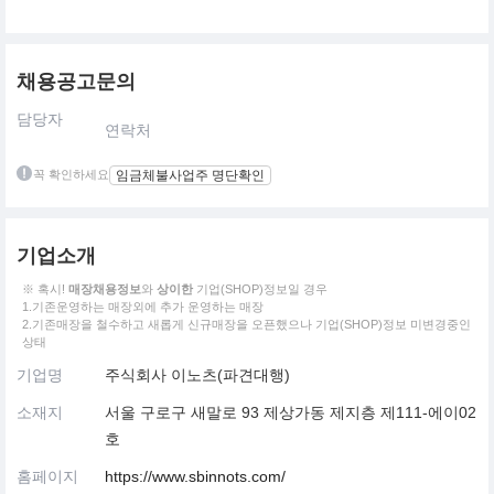
채용공고문의
담당자
연락처
꼭 확인하세요
임금체불사업주 명단확인
기업소개
※ 혹시!
매장채용정보
와
상이한
기업(SHOP)정보일 경우
1.기존운영하는 매장외에 추가 운영하는 매장
2.기존매장을 철수하고 새롭게 신규매장을 오픈했으나 기업(SHOP)정보 미변경중인
상태
기업명
주식회사 이노츠(파견대행)
소재지
서울 구로구 새말로 93 제상가동 제지층 제111-에이02
호
홈페이지
https://www.sbinnots.com/