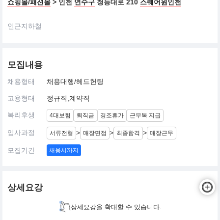
쇼핑몰/패션몰
> 인천
연수구
청능대로 210
스퀘어원인천
인근지하철
모집내용
채용형태
채용대행/헤드헌팅
고용형태
정규직,계약직
복리후생
4대보험
퇴직금
경조휴가
근무복 지급
입사과정
>
>
>
서류전형
매장면접
최종합격
매장근무
모집기간
채용시까지
상세요강
상세요강을 확대할 수 있습니다.