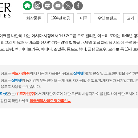
화장품류
1994년 런칭
미국
수입 브랜드
고가
를 나란히 하는,아시아 시장에서 ‘ELCA그룹’으로 알려진 에스티 로더는 1946년 
에게 최고의 제품과 서비스를 선사한다’는 경영 철학을 내세워 고급 화장품 시장에 주력하
르, 달팡, 맥, 바비브라운, 아베다, 조말론, 톰포드 뷰티, 글램글로우, 르라보 등 13개
 정보는
위드가인(주)
에서 제공한 자료를 바탕으로
샵마넷
이(가) 편집 및 그 표현방법을 수정하
 정보는
샵마넷
의 동의없이 무단전재 또는 재배포, 재가공할 수 없으며, 게재된 채용기업(기업
 용도로 사용될 수 없습니다.
마넷
은(는)
위드가인(주)
에서 게재한 자료에 대한 오류와 사용자가 이를 신뢰하여 취한 조치에 
원전 꼭 확인하세요!
임금체불사업주 명단확인→