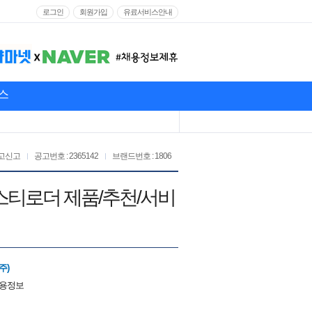
로그인
회원가입
유료서비스안내
스
고신고
공고번호 : 2365142
브랜드번호 : 1806
에스티로더 제품/추천/서비
주)
채용정보