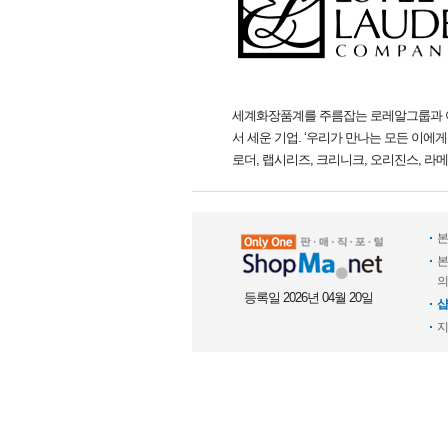
세계화장품계를 주름잡는 로레알그룹과 어깨
서 세운 기업. ‘우리가 만나는 모든 이
로더, 랩시리즈, 크리니크, 오리진스, 라메
본
본
의
등록일 2026년 04월 20일
샵
지