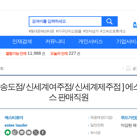
검색어를 입력하세요
#동대문패션타운
#가구단지쇼핑몰
#전자상가
#고속도로휴게소
인재검색
커뮤니티
개인서비스
기업서비
11,988
227
건
열람가능 인재
건
오늘의 인재
건
 회
공
 현대송도점/ 신세계여주점/ 신세계제주점 ] 
스 판매직원
에스티로더
채용매장(기업)
위드가인(
estee lauder
일반전화
마감된 
부서명