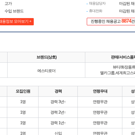
고가
채용담당자
마감된 
수입 브랜드
휴대전화
마감된 
8874
채용정보 모아보기 +
진행중인 채용공고
건
브랜드(상호)
판매/서비스품
뷰티/화장품
에스티로더
엘카그룹,세계최고스
모집인원
경력
연령우대
성
1명
경력 3년↑
연령무관
성
1명
경력 2년↑
연령무관
성
1명
경력 1년↑
연령무관
성
1명
신입
연령무관
성