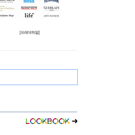
[프레데릭말]