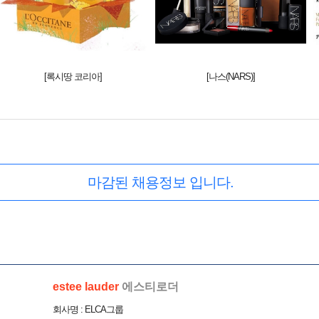
[록시땅 코리아]
[나스(NARS)]
마감된 채용정보 입니다.
estee lauder
에스티로더
회사명 : ELCA그룹