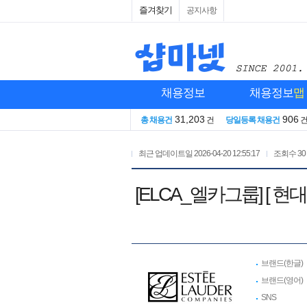
즐겨찾기
공지사항
채용정보
채용정보
맵
31,203
906
총 채용건
건
당일등록 채용건
최근 업데이트일
2026-04-20 12:55:17
조회수
30
[ELCA_엘카그룹] [
브랜드(한글)
브랜드(영어)
SNS