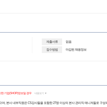
제출서류
없음
접수방법
마감된 채용정보
한 기업(SHOP)정보일 경우
내용보기 ▼
었으며, 본사 내부직원은 CS강사들을 포함한 27명 이상의 본사 관리직 매니져들로 구성