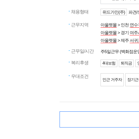
채용형태
위드가인(주)
파견/
근무지역
아울렛몰
> 인천
연수
아울렛몰
> 경기
여주
아울렛몰
> 제주
서귀
근무일/시간
주5일근무 (백화점운
복리후생
4대보험
퇴직금
우대조건
인근 거주자
장기근