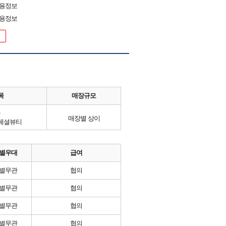
채용정보
채용정보
목
매장규모
류
매장별 상이
페셜뷰티
별우대
급여
별무관
협의
별무관
협의
별무관
협의
별무관
협의