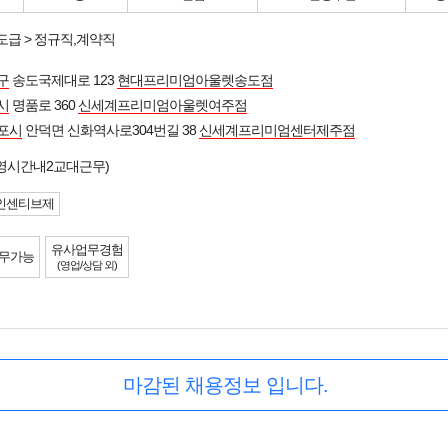
도급 > 정규직,계약직
구
송도국제대로 123
현대프리미엄아울렛송도점
시
명품로 360
신세계프리미엄아울렛여주점
포시
안덕면 신화역사로304번길 38
신세계프리미엄센터제주점
영시간내2교대근무)
인센티브제
유사업무경험
무가능
(영업/상담 외)
마감된 채용정보 입니다.