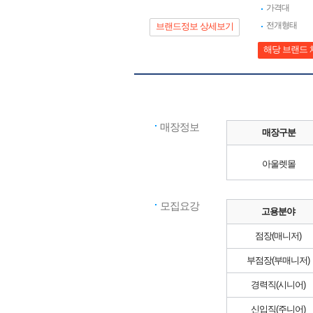
가격대
전개형태
브랜드정보 상세보기
해당 브랜드 
매장정보
매장구분
아울렛몰
모집요강
고용분야
점장(매니저)
부점장(부매니저)
경력직(시니어)
신입직(주니어)