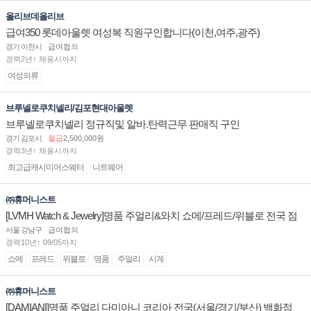
올리브데올리브
급여350 롯데아울렛 여성복 직원구인합니다(이천,여주,광주)
경기 이천시
급여협의
경력2년↑ 채용시까지
여성의류
브루넬로쿠치넬리/김포현대아울렛
브루넬로쿠치넬리 정규직및 알바.탄력근무 판매직 구인
경기 김포시
월급
2,500,000원
경력3년↑ 채용시까지
최고급캐시미어스웨터
니트웨어
㈜휴머니스트
[LVMH Watch & Jewelry]명품 주얼리&와치 쇼메/프레드/위블로 전국 점
장/부점장/판매사원 채용
서울 강남구
급여협의
경력10년↑ 09/05까지
쇼메
프레드
위블로
명품
주얼리
시계
㈜휴머니스트
[DAMIANI]명품 주얼리 다미아니 코리아 전국(서울/경기/부산) 백화점