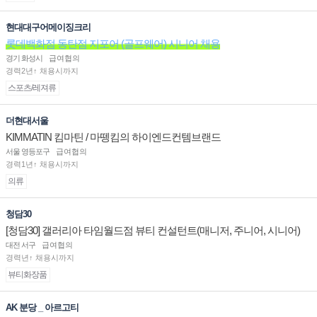
현대대구어메이징크리
롯데백화점 동탄점 지포어 (골프웨어) 시니어 채용
경기 화성시
급여협의
경력2년↑ 채용시까지
스포츠/레져류
더현대서울
KIMMATIN 킴마틴 / 마뗑킴의 하이엔드컨템브랜드
서울 영등포구
급여협의
경력1년↑ 채용시까지
의류
청담30
[청담30] 갤러리아 타임월드점 뷰티 컨설턴트(매니저, 주니어, 시니어)
채용
대전 서구
급여협의
경력년↑ 채용시까지
뷰티화장품
AK 분당 _ 아르고티