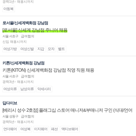
경력1년↑ 채용시까지
아동복
로서울/신세계백화점 강남점
[로서울] 신세계 강남점 주니어 채용
서울 서초구
급여협의
신입 채용시까지
여성가방
여성신발
지갑
모자
벨트
키톤/신세계백화점 강남점
키톤(KITON) 신세계백화점 강남점 직영 직원 채용
서울 서초구
급여협의
경력3년↑ 채용시까지
여성의류
남성의류
악세사리
딥다이브
[베리시 성수 2호점] 플래그십 스토어 매니저&부매니저 구인 (식대/언어
수당 지급)
서울 성동구
급여협의
경력5년↑ 채용시까지
언더웨어
여성복
이지웨어
패션
액티브웨어