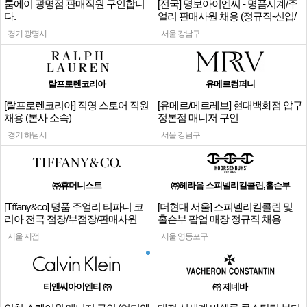
룸에이 광명점 판매직원 구인합니
[전국] 명보아이엔씨 - 명품시계/주
다.
얼리 판매사원 채용 (정규직-신입/
경력)
경기 광명시
서울 강남구
랄프로렌코리아
유메르컴퍼니
[랄프로렌코리아] 직영 스토어 직원
[유메르/메르레브] 현대백화점 압구
채용 (본사 소속)
정본점 매니저 구인
경기 하남시
서울 강남구
㈜휴머니스트
㈜헤라음 스피넬리킬콜린,홀슨부
[Tiffany&co] 명품 주얼리 티파니 코
[더현대 서울] 스피넬리킬콜린 및
리아 전국 점장/부점장/판매사원
홀슨부 팝업 매장 정규직 채용
서울 지점
서울 영등포구
티앤씨아이엔티 ㈜
㈜ 제네바