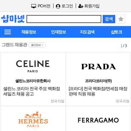
PC버전
로그인
회원가입
채용정보
인재정보
지도검색
샵토크
그랜드 채용관
광고안내
1
/ 3
셀린느코리아유한회사
프라다코리아(주)
셀린느 코리아 전국 주요 백화점
[프라다] 전국 백화점/면세점 매장
세일즈 채용 공고
판매 직원 채용
전국 지점
전국 지점