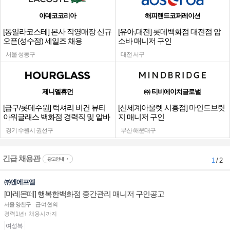
아데코코리아
해피랜드코퍼레이션
[동일라코스테] 본사 직영매장 신규
[유아,대전] 롯데백화점 대전점 압
오픈(성수점) 세일즈 채용
소바 매니저 구인
서울 성동구
대전 서구
제니엘휴먼
㈜ 티비에이치글로벌
[급구/롯데수원] 럭셔리 비건 뷰티
[신세계아울렛 시흥점] 마인드브릿
아워글래스 백화점 경력직 및 알바
지 매니저 구인
채용
경기 수원시 권선구
부산 해운대구
긴급 채용관
광고안내
1
/ 2
㈜엔에프엘
[마레몬떼] 행복한백화점 중간관리 매니저 구인공고
서울 양천구
급여협의
경력1년↑ 채용시까지
여성복