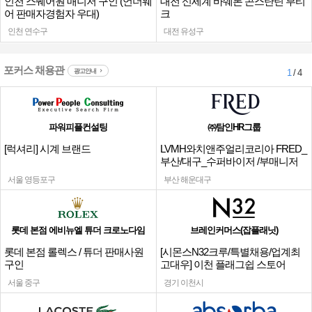
인천 스퀘어원 매니저 구인 (언더웨
대전 신세계 바쉐론 콘스탄틴 부티
어 판매자경험자 우대)
크
인천 연수구
대전 유성구
포커스 채용관
광고안내
1
/ 4
파워피플컨설팅
㈜탐인HR그룹
[럭셔리] 시계 브랜드
LVMH와치앤주얼리코리아 FRED_
부산/대구_수퍼바이저 /부매니저
채용
서울 영등포구
부산 해운대구
롯데 본점 에비뉴엘 튜더 크로노다임
브레인커머스(잡플래닛)
롯데 본점 롤렉스 / 튜더 판매사원
[시몬스N32크루/특별채용/업계최
구인
고대우] 이천 플래그쉽 스토어
서울 중구
경기 이천시