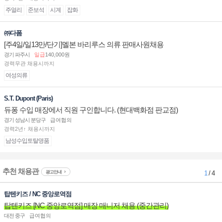
주얼리
준보석
시계
잡화
㈜다폼
[주4일/일13만/단기]멜본 바리루스 의류 판매사원채용
경기 파주시
일급
140,000원
경력무관 채용시까지
여성의류
S.T. Dupont (Paris)
듀퐁 수입 매장에서 직원 구인합니다. (현대백화점 판교점)
경기 성남시 분당구
급여협의
경력2년↑ 채용시까지
남성수입토탈명품
추천 채용관
광고안내
1
/ 4
탑텐키즈 / NC 중앙로역점
탑텐키즈 [NC 중앙로역점] 매장 매니저 채용 (중간관리)
대전 중구
급여협의