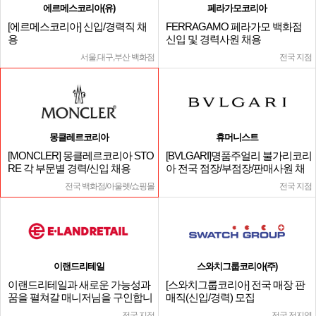
에르메스코리아(유)
페라가모코리아
[에르메스코리아] 신입/경력직 채
FERRAGAMO 페라가모 백화점
용
신입 및 경력사원 채용
서울,대구,부산 백화점
전국 지점
몽클레르코리아
휴머니스트
[MONCLER] 몽클레르코리아 STO
[BVLGARI]명품주얼리 불가리코리
RE 각 부문별 경력/신입 채용
아 전국 점장/부점장/판매사원 채
용
전국 백화점/아울렛/쇼핑몰
전국 지점
이랜드리테일
스와치그룹코리아(주)
이랜드리테일과 새로운 가능성과
[스와치그룹코리아] 전국 매장 판
꿈을 펼쳐갈 매니저님을 구인합니
매직(신입/경력) 모집
다.
전국 지점
전국 전지역