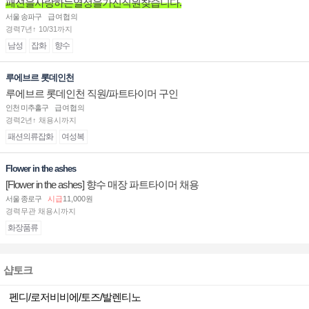
패션을사랑하는열정을가진직원찾습니다.
서울 송파구
급여협의
경력7년↑ 10/31까지
남성
잡화
향수
루에브르 롯데인천
루에브르 롯데인천 직원/파트타이머 구인
인천 미추홀구
급여협의
경력2년↑ 채용시까지
패션의류잡화
여성복
Flower in the ashes
[Flower in the ashes] 향수 매장 파트타이머 채용
서울 종로구
시급
11,000원
경력무관 채용시까지
화장품류
샵토크
펜디/로저비비에/토즈/발렌티노