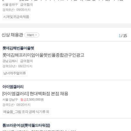
부점장/판매사원 채용
서울 송파구
급여협의
경력8년↑ 09/05까지
시계및귀금속제품
신상 채용관
더보기
1
/ 15
롯데김해빈폴아울렛
롯데김해프리미엄아울렛빈폴종합관구인광고
경남 김해시
급여협의
경력10년↑ 08/22까지
남녀캐주얼의류
아이엠갤러리
[아이엠갤러리] 현대백화점 본점 채용
서울 강남구
월급
2,500,000원
경력1년↑ 08/20까지
예술품_그림 조각 공예 식기류 외
톰브라운여성(롯데월드타워점)