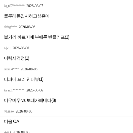
ka_n27********
2026-08-07
룰루레몬입사하고싶은데
dbtlag****
2026-08-06
불가리 까르띠에 부쉐론 반클리프(1)
나리
2026-08-06
이력서걱정(1)
dodo34****
2026-08-06
티파니 프리 인터뷰(1)
ka_n31********
2026-08-06
미우미우 vs 보테가베네타(8)
자모옹
2026-08-05
디올 OA
ejzkQ
2026-08-05