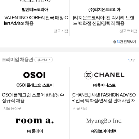
발렌티노코리아
(주)리치몬트코리아
[VALENTINO KOREA] 전국 매장 C
[리치몬트코리아] 전 럭셔리 브랜
lient Advisor 채용
드 백화점 신입/경력직 채용
전국 지점
전국 백화점
총
31
건 전체보기
프리미엄 채용관
광고안내
1
/ 2
OSOI 플래그쉽 스토어
㈜휴머니스트
OSOI 플래그쉽 스토어 한남/성수
[CHANEL] 샤넬 FASHION ADVISO
정규직 채용
R 전국 백화점/면세점 판매사원 채
용
서울 용산구
서울 지점
㈜ 룸에이
㈜명보아이엔씨