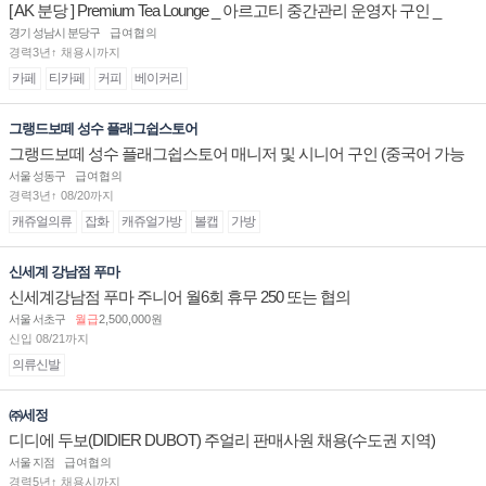
[ AK 분당 ] Premium Tea Lounge _ 아르고티 중간관리 운영자 구인 _
경기 성남시 분당구
급여협의
경력3년↑ 채용시까지
카페
티카페
커피
베이커리
그랭드보떼 성수 플래그쉽스토어
그랭드보떼 성수 플래그쉽스토어 매니저 및 시니어 구인 (중국어 가능
자)
서울 성동구
급여협의
경력3년↑ 08/20까지
캐쥬얼의류
잡화
캐쥬얼가방
볼캡
가방
신세계 강남점 푸마
신세계강남점 푸마 주니어 월6회 휴무 250 또는 협의
서울 서초구
월급
2,500,000원
신입 08/21까지
의류신발
㈜세정
디디에 두보(DIDIER DUBOT) 주얼리 판매사원 채용(수도권 지역)
서울 지점
급여협의
경력5년↑ 채용시까지