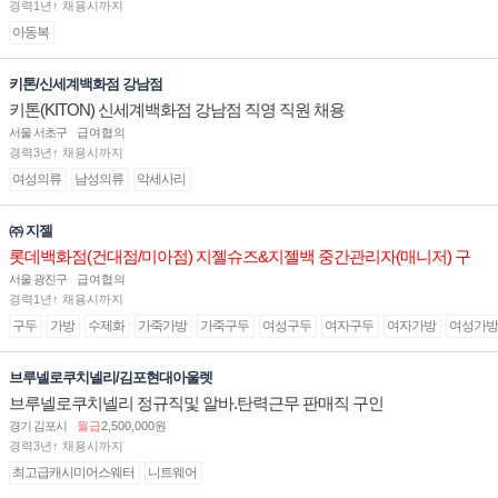
경력1년↑ 채용시까지
아동복
키톤/신세계백화점 강남점
키톤(KITON) 신세계백화점 강남점 직영 직원 채용
서울 서초구
급여협의
경력3년↑ 채용시까지
여성의류
남성의류
악세사리
㈜ 지젤
롯데백화점(건대점/미아점) 지젤슈즈&지젤백 중간관리자(매니저) 구
인합니다
서울 광진구
급여협의
경력1년↑ 채용시까지
구두
가방
수제화
가죽가방
가죽구두
여성구두
여자구두
여자가방
여성가방
브루넬로쿠치넬리/김포현대아울렛
브루넬로쿠치넬리 정규직및 알바.탄력근무 판매직 구인
경기 김포시
월급
2,500,000원
경력3년↑ 채용시까지
최고급캐시미어스웨터
니트웨어