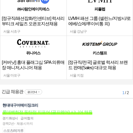
㈜사람인에이치에스
피플렙
[정규직/패션잡화/인센티브] 럭셔리
LVMH 패션 그룹 (셀린느/지방시/로
부티크 세일즈 오픈포지션채용
에베/쇼메/루이비통 외)
서울 서초구
서울 강남구
위니어스
키스템프
[커버낫] 홍대 플래그십 SPA 의류매
[정규직/전국] 글로벌 럭셔리 브랜
장 매니저,시니어 채용
드 판매(Sales) 대규모 채용
서울 마포구
서울 지점
긴급 채용관
광고안내
1
/ 2
현대대구어메이징크리
롯데백화점 동탄점 지포어 (골프웨어) 시니어 채용
경기 화성시
급여협의
경력2년↑ 채용시까지
스포츠/레져류