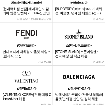
에르메네질도제냐코리아
버버리코리아
[현대백화점 본점] 세계적인 이탈
[BURBERRY] 버버리코리아 백화
리아 명품 남성복 ZEGNA 신입/경
점, 아울렛, 면세점 세일즈 (전국)
력
서울 강남구 현대백화점압구정
전국 지점
(주)펜디코리아
스톤아일랜드코리아
펜디코리아 백화점,아울렛 세일즈
[STONE ISLAND] 스톤아일랜드
(판매직) 모집
전국 매장 전 직급 채용
전국 전지점
전국 매장
발렌티노코리아
발렌시아가코리아
[VALENTINO KOREA] 전국 매장 C
발렌시아가코리아 전국 백화점/아
lient Advisor 채용
울렛/면세점 신입 및 경력 채용
전국 지점
전국 전지점, 백화점, 아울렛