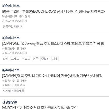
㈜휴머니스트
[명품 주얼리] 부쉐론(BOUCHERON) 신세계 센텀 점장/서울 지역 백화
점 판매사원 채용
부산 해운대구
급여협의
경력10년↑ 09/06까지
명품쥬얼리&시계
㈜휴머니스트
[LVMH Watch & Jewelry]명품 주얼리&와치 쇼메/프레드/위블로 전국 점
장/부점장/판매사원 채용
서울 강남구
급여협의
경력10년↑ 09/06까지
쇼메
프레드
위블로
명품
주얼리
시계
㈜휴머니스트
[DAMIANI]명품 주얼리 다미아니 코리아 전국(서울/경기/부산) 백화점
부점장/판매사원 채용
서울 송파구
급여협의
경력8년↑ 09/06까지
시계및귀금속제품
신성통상㈜
[ANDZ] 앤드지 NC 순천점 중간관리자(매니저) 구인