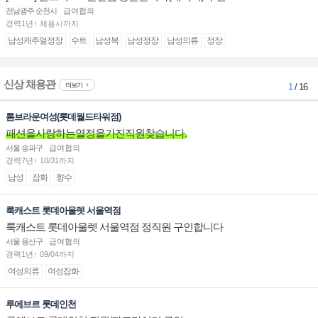
전남광주 순천시
급여협의
경력1년↑ 채용시까지
남성캐주얼정장
수트
남성복
남성정장
남성의류
정장
신상 채용관
더보기
1
/ 16
톰브라운여성(롯데월드타워점)
패션을사랑하는열정을가진직원찾습니다.
서울 송파구
급여협의
경력7년↑ 10/31까지
남성
잡화
향수
룩캐스트 롯데아울렛 서울역점
룩캐스트 롯데아울렛 서울역점 정직원 구인합니다
서울 용산구
급여협의
경력1년↑ 09/04까지
여성의류
여성잡화
루에브르 롯데인천