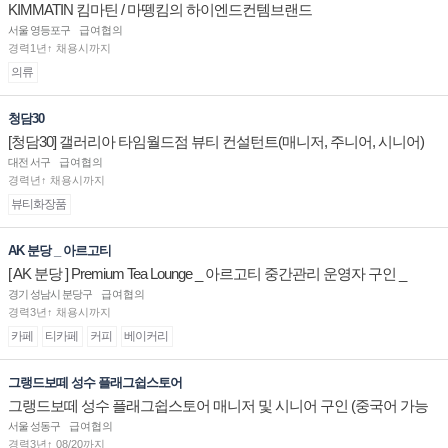
KIMMATIN 킴마틴 / 마뗑킴의 하이엔드컨템브랜드
서울 영등포구
급여협의
경력1년↑ 채용시까지
의류
청담30
[청담30] 갤러리아 타임월드점 뷰티 컨설턴트(매니저, 주니어, 시니어)
채용
대전 서구
급여협의
경력년↑ 채용시까지
뷰티화장품
AK 분당 _ 아르고티
[ AK 분당 ] Premium Tea Lounge _ 아르고티 중간관리 운영자 구인 _
경기 성남시 분당구
급여협의
경력3년↑ 채용시까지
카페
티카페
커피
베이커리
그랭드보떼 성수 플래그쉽스토어
그랭드보떼 성수 플래그쉽스토어 매니저 및 시니어 구인 (중국어 가능
자)
서울 성동구
급여협의
경력3년↑ 08/20까지