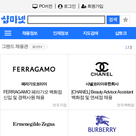
PC버전
로그인
회원가입
채용정보
인재정보
지도검색
샵토크
그랜드 채용관
광고안내
1
/ 3
페라가모코리아
샤넬코리아유한회사
FERRAGAMO 페라가모 백화점
[CHANEL] Beauty Advisor Assistant
신입 및 경력사원 채용
백화점 및 면세점 채용
전국 지점
전국 백화점