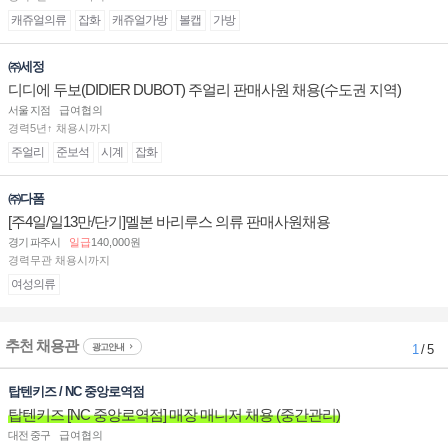
캐쥬얼의류
잡화
캐쥬얼가방
볼캡
가방
㈜세정
디디에 두보(DIDIER DUBOT) 주얼리 판매사원 채용(수도권 지역)
서울 지점
급여협의
경력5년↑ 채용시까지
주얼리
준보석
시계
잡화
㈜다폼
[주4일/일13만/단기]멜본 바리루스 의류 판매사원채용
경기 파주시
일급
140,000원
경력무관 채용시까지
여성의류
추천 채용관
광고안내
1
/ 5
탑텐키즈 / NC 중앙로역점
탑텐키즈 [NC 중앙로역점] 매장 매니저 채용 (중간관리)
대전 중구
급여협의