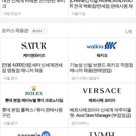
대전 신세계 바쉐론 콘스탄틴 부티
[CHANEL] 샤넬 FASHION ADVISO
크
R 전국 백화점/면세점 판매사원 채
용
대전 유성구
서울 지점
포커스 채용관
광고안내
1
/ 5
케이앤와이즈
워키오
[연봉 4,000만원] 세터 신세계면세
기능성 신발 브랜드 워키오 직영점
점 명동점 매니저 채용
매니저 채용(판매영업)
서울 중구
경기 수원시 팔달구
롯데 본점 에비뉴엘 튜더 크로노다임
베르사체 코리아
롯데 본점 롤렉스 / 튜더 판매사원
베르사체코리아 신세계 여주아울
구인
렛- Asst Store Manager (부점장급)
채용
서울 중구
경기 여주시