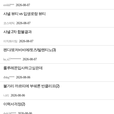
eovkfd***
2026-08-07
샤넬 뷰티 vs 입생로랑 뷰티
코스메틱
2026-08-07
샤넬 2차 합불결과
이직화이팅
2026-08-07
펜디/로저비비에/토즈/발렌티노(3)
ka_n27********
2026-08-07
룰루레몬입사하고싶은데
dbtlag****
2026-08-06
불가리 까르띠에 부쉐론 반클리프(2)
나리
2026-08-06
이력서걱정(2)
dodo34****
2026-08-06