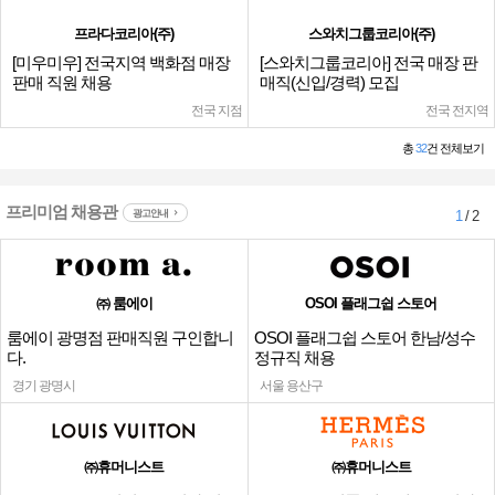
프라다코리아(주)
스와치그룹코리아(주)
[미우미우] 전국지역 백화점 매장
[스와치그룹코리아] 전국 매장 판
판매 직원 채용
매직(신입/경력) 모집
전국 지점
전국 전지역
총
32
건 전체보기
프리미엄 채용관
광고안내
1
/ 2
㈜ 룸에이
OSOI 플래그쉽 스토어
룸에이 광명점 판매직원 구인합니
OSOI 플래그쉽 스토어 한남/성수
다.
정규직 채용
경기 광명시
서울 용산구
㈜휴머니스트
㈜휴머니스트