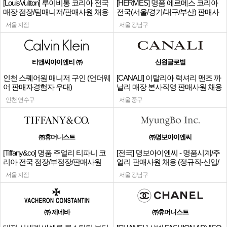
[LouisVuitton] 루이비통 코리아 전국
[HERMES] 명품 에르메스 코리아
매장 점장/팀매니저/판매사원 채용
전국(서울/경기/대구/부산) 판매사
원
서울 지점
서울 강남구
티앤씨아이엔티 ㈜
신원글로벌
인천 스퀘어원 매니저 구인 (언더웨
[CANALI] 이탈리아 럭셔리 맨즈 까
어 판매자경험자 우대)
날리 매장 본사직영 판매사원 채용
인천 연수구
서울 중구
㈜휴머니스트
㈜명보아이엔씨
[Tiffany&co] 명품 주얼리 티파니 코
[전국] 명보아이엔씨 - 명품시계/주
리아 전국 점장/부점장/판매사원
얼리 판매사원 채용 (정규직-신입/
경력)
서울 지점
서울 강남구
㈜ 제네바
㈜휴머니스트