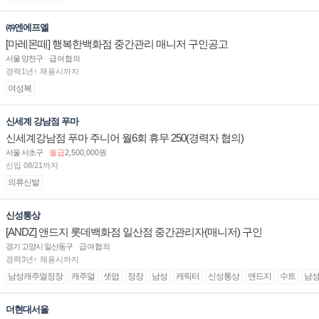
㈜엔에프엘
[마레몬떼] 행복한백화점 중간관리 매니저 구인공고
서울 양천구
급여협의
경력1년↑ 채용시까지
여성복
신세계 강남점 푸마
신세계강남점 푸마 주니어 월6회 휴무 250(경력자 협의)
서울 서초구
월급
2,500,000원
신입 08/21까지
의류신발
신성통상
[ANDZ] 앤드지 롯데백화점 일산점 중간관리자(매니저) 구인
경기 고양시 일산동구
급여협의
경력3년↑ 채용시까지
남성캐주얼정장
캐주얼
셋업
정장
남성
캐릭터
신성통상
앤드지
수트
남
더현대서울