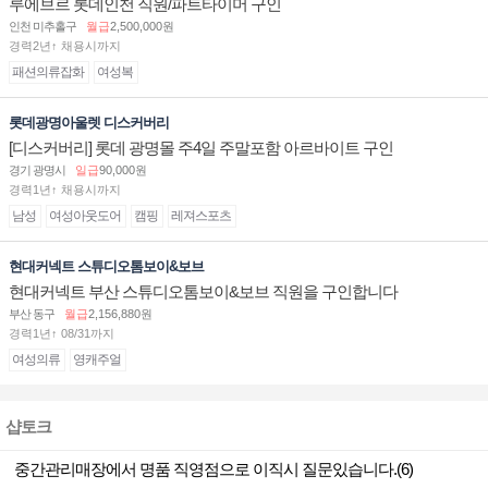
루에브르 롯데인천 직원/파트타이머 구인
인천 미추홀구
월급
2,500,000원
경력2년↑ 채용시까지
패션의류잡화
여성복
롯데광명아울렛 디스커버리
[디스커버리] 롯데 광명몰 주4일 주말포함 아르바이트 구인
경기 광명시
일급
90,000원
경력1년↑ 채용시까지
남성
여성아웃도어
캠핑
레져스포츠
현대커넥트 스튜디오톰보이&보브
현대커넥트 부산 스튜디오톰보이&보브 직원을 구인합니다
부산 동구
월급
2,156,880원
경력1년↑ 08/31까지
여성의류
영캐주얼
샵토크
중간관리매장에서 명품 직영점으로 이직시 질문있습니다.(6)