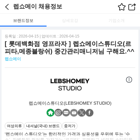
렙쇼메이 채용정보
브랜드정보
상세요강
기업소개
등록일 : 2026-04-15 | 업데이트 : 2026-04-15
[ 롯데백화점 영프라자 ] 렙쇼메이스튜디오(르
피타,메종블랑쉬) 중간관리매니저님 구해요.^^
렙쇼메이
렙쇼메이스튜디오(LEBSHOMEY STUDIO)
여성의류
내셔널(국내) 브랜드
중저가
‘렙쇼메이 스튜디오’는 합리적인 가격과 실용성을 우위에 두는 ‘수
스’, 차별화된 컬러를 가져가는 ‘르피타’, 포멀하고 세련된 스타일을