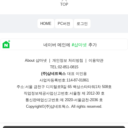
HOME
PC버전
로그인
네이버 메인에
#샵마넷
추가
About 샵마넷
|
개인정보 처리방침
|
이용약관
TEL:02-851-0815
(주)샵네트웍스
대표 이인용
사업자등록번호:114-87-01861
주소:서울 금천구 디지털로9길 65 백상스타타워1차 508호
직업정보제공사업신고번호:
서울청 제 2012-30 호
통신판매업신고번호:
제 2020-서울금천-2036 호
Copyright©
(주)샵네트웍스
. All rights reserved.