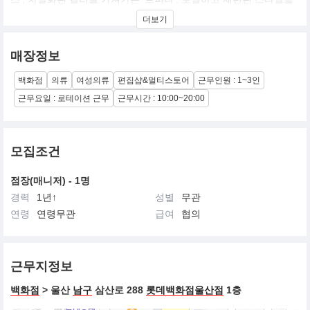
추가하는 ‘메종블랑쉬’까지 3개 여성복 브랜드가 한데 구성된 복합
더보기
관이다. 의류부터 디자인 패브릭 아이템, 모자, 슈즈 등 다양한 아이
템을 구성, 스타일과 가격 선택 폭이 넓어 연령구애 없이 ‘엄마와
딸’이 동시에 쇼핑할 수 있는 공간이다.
매장정보
백화점
의류
여성의류
편집샵&멀티스토어
근무인원 : 1~3인
근무요일 : 로테이션 근무
근무시간 : 10:00~20:00
모집조건
점장(매니저) - 1명
경력
1년↑
성별
무관
연령
연령무관
급여
협의
근무지정보
백화점
> 울산
남구
삼산로 288
롯데백화점울산점
1층