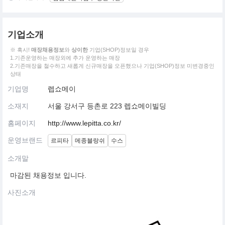
기업소개
※ 혹시!
매장채용정보
와
상이한
기업(SHOP)정보일 경우
1.기존운영하는 매장외에 추가 운영하는 매장
2.기존매장을 철수하고 새롭게 신규매장을 오픈했으나 기업(SHOP)정보 미변경중인
상태
기업명
렙쇼메이
소재지
서울 강서구 등촌로 223 렙쇼메이빌딩
홈페이지
http://www.lepitta.co.kr/
운영브랜드
르피타
메종블랑쉬
수스
소개말
마감된 채용정보 입니다.
사진소개