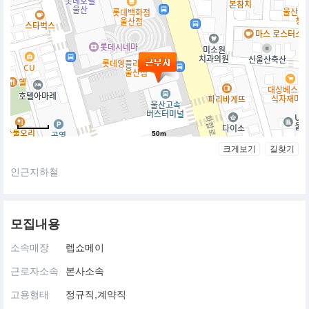
50m
크게보기
길찾기
인근지하철
모집내용
소속매장
렙쇼메이
근로자소속
본사소속
고용형태
정규직,계약직