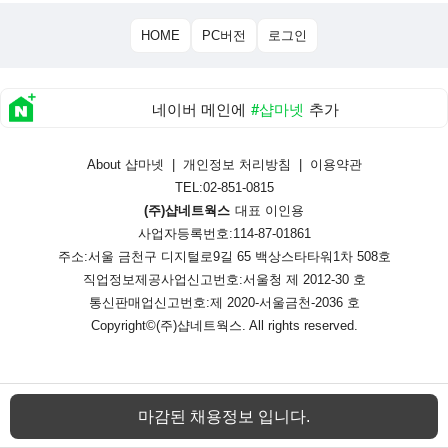
HOME
PC버전
로그인
네이버 메인에
#샵마넷
추가
About 샵마넷
|
개인정보 처리방침
|
이용약관
TEL:02-851-0815
(주)샵네트웍스
대표 이인용
사업자등록번호:114-87-01861
주소:서울 금천구 디지털로9길 65 백상스타타워1차 508호
직업정보제공사업신고번호:
서울청 제 2012-30 호
통신판매업신고번호:
제 2020-서울금천-2036 호
Copyright©
(주)샵네트웍스
. All rights reserved.
마감된 채용정보 입니다.