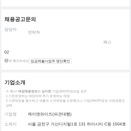
채용공고문의
담당자
연락처
팩스
02
꼭 확인하세요
임금체불사업주 명단확인
기업소개
※ 혹시!
매장채용정보
와
상이한
기업(SHOP)정보일 경우
1.기존운영하는 매장외에 추가 운영하는 매장
2.기존매장을 철수하고 새롭게 신규매장을 오픈했으나 기업(SHOP)정보 미변경중인
상태
기업명
케이앤와이즈(파견대행)
소재지
서울 금천구 가산디지털1로 131 하이시티 C동 1504호