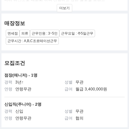
더보기
매장정보
면세점
의류
근무인원 : 3~5인
근무요일 : 주5일근무
근무시간 : A,B,C조로테이션근무
모집조건
점장(매니저) - 1명
경력
3년↑
성별
무관
연령
연령무관
급여
월급 3,400,000원
신입직(주니어) - 2명
경력
신입
성별
무관
연령
연령무관
급여
협의