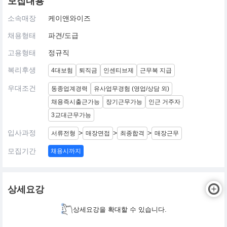
모집내용
소속매장
케이앤와이즈
채용형태
파견/도급
고용형태
정규직
복리후생
4대보험
퇴직금
인센티브제
근무복 지급
우대조건
동종업계경력
유사업무경험 (영업/상담 외)
채용즉시출근가능
장기근무가능
인근 거주자
3교대근무가능
입사과정
>
>
>
서류전형
매장면접
최종합격
매장근무
모집기간
채용시까지
상세요강
상세요강을 확대할 수 있습니다.