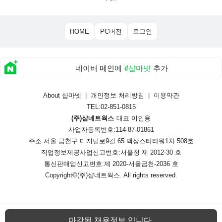
HOME
PC버전
로그인
네이버 메인에
#샵마넷
추가
About 샵마넷
|
개인정보 처리방침
|
이용약관
TEL:02-851-0815
(주)샵네트웍스
대표 이인용
사업자등록번호:114-87-01861
주소:서울 금천구 디지털로9길 65 백상스타타워1차 508호
직업정보제공사업신고번호:
서울청 제 2012-30 호
통신판매업신고번호:
제 2020-서울금천-2036 호
Copyright©
(주)샵네트웍스
. All rights reserved.
마감된 채용정보 입니다.