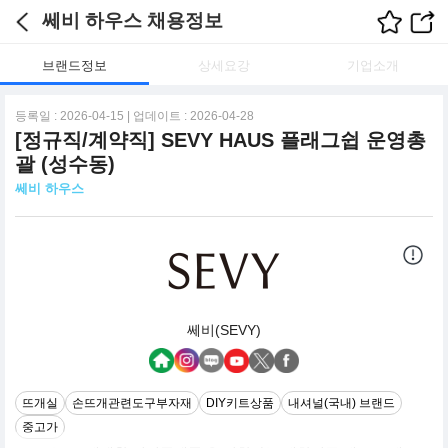
쎄비 하우스 채용정보
브랜드정보
상세요강
기업소개
등록일 : 2026-04-15 | 업데이트 : 2026-04-28
[정규직/계약직] SEVY HAUS 플래그쉽 운영총
괄 (성수동)
쎄비 하우스
쎄비(SEVY)
뜨개실
손뜨개관련도구부자재
DIY키트상품
내셔널(국내) 브랜드
중고가