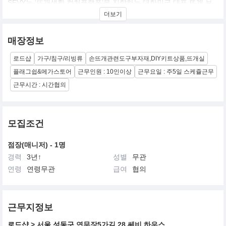
SEVY는 ‘뜨개생활 컬처플랫폼’을 지향하는 대한민국 대표 뜨개 브
랜드입니다.
더보기
뜨개실을 넘어, 도안, 콘텐츠, 튜토리얼, 공간, 커뮤니티까지 아우르
며
뜨개의 본질과 문화를 입체적으로 연결하는 Total Knitting
매장정보
Experience를 제공합니다.
로드샵
가구/침구/리빙류
손뜨개관련도구부자재,DIY키트상품,뜨개실
우리는 단순한 제조·유통 기업이 아닙니다.
플래그쉽&메가스토어
근무인원 : 10인이상
근무요일 : 주5일 스케쥴근무
45년간 원사 제조 기술을 기반으로,
뜨개를 둘러싼 모든 요소를 브랜드 안에서 체계적으로 연결하고 있
근무시간 : 시간협의
습니다.
SEVY는 다음의 핵심 사업 영역을 통해 뜨개 문화를 재정의하고 있
습니다:
모집조건
- 브랜드 실 생산 및 개발 (필립섬유와 협력)
점장(매니저) - 1명
- 디지털 도안 플랫폼 및 튜토리얼 콘텐츠 운영
- 작가와 협업한 디자인 패키지 및 크리에이터 키트 개발
경력
3년↑
성별
무관
- 온라인 몰과 자체 웹 매거진, 커뮤니티 시스템 운영
연령
연령무관
급여
협의
- 성수동 플래그십 스토어 및 뜨개 복합문화공간 운영(2025년 7월
오픈 예정)
이러한 구조 속에서 SEVY는 뜨개인을 위한 라이프스타일 브랜드이
근무지정보
자, 콘텐츠 기반 커머스,
그리고 디자이너와 소비자가 함께 성장하는 문화 플랫폼으로서 자
로드샵
> 서울
성동구
연무장5가길 28 쎄비 하우스