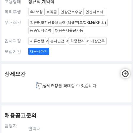
고용형태
정규직,계약직
복리후생
4대보험
퇴직금
연장근로수당
인센티브제
우대조건
컴퓨터및전산활용능력 (엑셀/워드/CRM/ERP 외)
동종업계경력
채용즉시출근가능
입사과정
>
>
>
서류전형
본사면접
최종합격
매장근무
모집기간
채용시까지
상세요강
상세요강을 확대할 수 있습니다.
채용공고문의
담당자
연락처