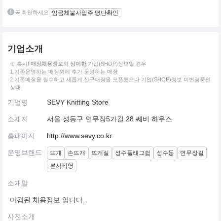
꼭 확인하세요
임금체불사업주 명단확인
기업소개
※ 혹시!
매장채용정보
와
상이한
기업(SHOP)정보일 경우
1.기존운영하는 매장외에 추가 운영하는 매장
2.기존매장을 철수하고 새롭게 신규매장을 오픈했으나 기업(SHOP)정보 미변경중인
상태
기업명
SEVY Knitting Store
소재지
서울 성동구 연무장5가길 28 쎄비 하우스
홈페이지
http://www.sevy.co.kr
운영브랜드
뜨개
손뜨개
뜨개실
성수플래그쉽
성수동
연무장길
본사직영
소개말
마감된 채용정보 입니다.
사진소개