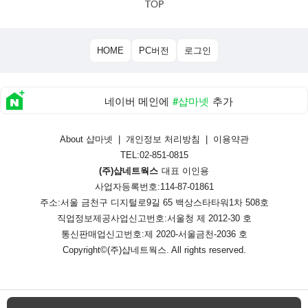
HOME
PC버전
로그인
네이버 메인에
#샵마넷
추가
About 샵마넷
|
개인정보 처리방침
|
이용약관
TEL:02-851-0815
(주)샵네트웍스
대표 이인용
사업자등록번호:114-87-01861
주소:서울 금천구 디지털로9길 65 백상스타타워1차 508호
직업정보제공사업신고번호:
서울청 제 2012-30 호
통신판매업신고번호:
제 2020-서울금천-2036 호
Copyright©
(주)샵네트웍스
. All rights reserved.