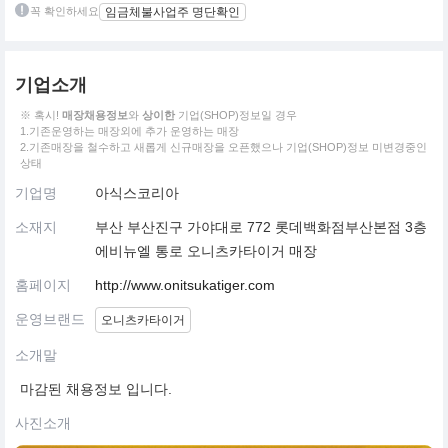
꼭 확인하세요
임금체불사업주 명단확인
기업소개
※ 혹시!
매장채용정보
와
상이한
기업(SHOP)정보일 경우
1.기존운영하는 매장외에 추가 운영하는 매장
2.기존매장을 철수하고 새롭게 신규매장을 오픈했으나 기업(SHOP)정보 미변경중인
상태
기업명
아식스코리아
소재지
부산 부산진구 가야대로 772 롯데백화점부산본점 3층
에비뉴엘 통로 오니츠카타이거 매장
홈페이지
http://www.onitsukatiger.com
운영브랜드
오니츠카타이거
소개말
마감된 채용정보 입니다.
사진소개