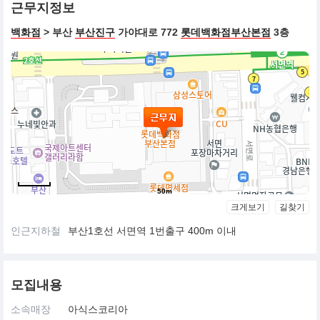
근무지정보
백화점
> 부산
부산진구
가야대로 772
롯데백화점부산본점
3층
50m
크게보기
길찾기
인근지하철
부산1호선 서면역 1번출구 400m 이내
모집내용
소속매장
아식스코리아