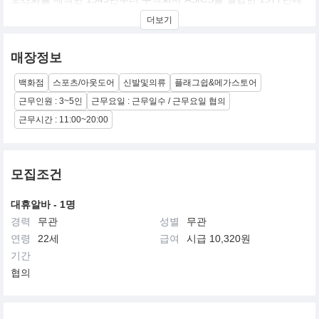
이르기까지 제조하고 있던 SHOES 브랜드로, 2002년 9월부터 새롭
더보기
게 Life Style Fashion Shoes로 본격적으로 전개해, 전세계의 젊은
이들을 중심으로 주목을 끌고 있습니다.
매장정보
본격 전개 이후, 순조롭게 판매를 늘려, 2003년 4월 첫 직영점
Onitsuka Tiger Tokyo를 오픈 하였고, 그 해 가을부터는 T-Shirts,
백화점
스포츠/아웃도어
신발및의류
플래그쉽&메가스토어
Jacket 등의 Apparel 상품과 Bag 류도 전개하고 있습니다.
근무인원 : 3~5인
근무요일 : 근무일수 / 근무요일 협의
그 후, Onitsuka Tiger는 New York, LA, San Francisco, Paris,
근무시간 : 11:00~20:00
Berlin, London, Milano, Tokyo에 이어 지난 2004년 7월 한국에 런
칭 하였습니다.
ASICS에서는, 이러한 Life Style 시장대응 강화를 중기 경영계획
모집조건
ASICS CHALLENGE PLAN (A.C.P)의 전략의 하나로 수립하고
Onitsuka Tiger 브랜드를 ASICS 브랜드와 대등한 글로벌 브랜드로
키워 판매의 확대를 목표로 합니다.
대휴알바 - 1명
경력
무관
성별
무관
연령
22세
급여
시급 10,320원
기간
협의