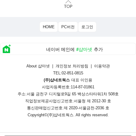
HOME
PC버전
로그인
네이버 메인에
#샵마넷
추가
About 샵마넷
|
개인정보 처리방침
|
이용약관
TEL:02-851-0815
(주)샵네트웍스
대표 이인용
사업자등록번호:114-87-01861
주소:서울 금천구 디지털로9길 65 백상스타타워1차 508호
직업정보제공사업신고번호:
서울청 제 2012-30 호
통신판매업신고번호:
제 2020-서울금천-2036 호
Copyright©
(주)샵네트웍스
. All rights reserved.