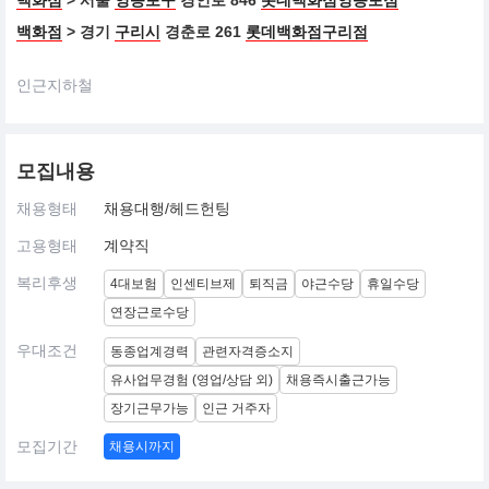
백화점
> 서울
영등포구
경인로 846
롯데백화점영등포점
백화점
> 경기
구리시
경춘로 261
롯데백화점구리점
인근지하철
모집내용
채용형태
채용대행/헤드헌팅
고용형태
계약직
복리후생
4대보험
인센티브제
퇴직금
야근수당
휴일수당
연장근로수당
우대조건
동종업계경력
관련자격증소지
유사업무경험 (영업/상담 외)
채용즉시출근가능
장기근무가능
인근 거주자
모집기간
채용시까지