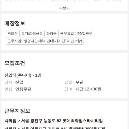
유대인 에스티 로더가 미국 뉴욕에서 세운 기업. ‘우리가 만나는 모
더보기
든 이에게 최고의 제품과 서비스를 선사한다’는 경영 철학을 내세워
고급 화장품 시장에 주력하는 점이 로레알과 다르다. 국내에는 에스
티 로더, 랩시리즈, 크리니크, 오리진스, 라메르, 달팡, 맥, 바비브라
매장정보
운, 아베다, 조말론, 톰포드 뷰티, 글램글로우, 르라보 등 13개 브랜
드가 수입되고 있다
백화점
뷰티/화장품류
화장품
근무요일 : 주5일근무
근무시간 : 영업시간내9시간(휴게시간1시간포함)
모집조건
신입직(주니어) - 1명
경력
신입
성별
무관
연령
연령무관
급여
시급 12,400원
근무지정보
백화점
> 서울
광진구
능동로 92
롯데백화점스타시티점