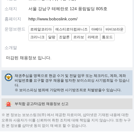
소재지
서울 강남구 테헤란로 124 풍림빌딩 805호
홈페이지
http://www.boboslink.com/
운영브랜드
로레알코리아
에스티로더컴퍼니즈
아베다
바비브라운
크리니크
달팡
조말론
르라보
라메르
톰포드
소개말
마감된 채용정보 입니다.
채권추심을 명목으로 현금 수거 및 전달 업무 또는 체크카드, 계좌, 계좌
비밀번호를 요구할 경우 채용을 빙자한 보이스피싱 사기범죄일 수 있습니
다.
※ 보이스피싱 범죄에 가담하면 사기방조죄로 처벌받을수 있습니다.
부적합 공고/마감된 채용정보 신고
※ 본 정보는 보보스링크(주) 에서 제공한 자료이며, 샵마넷은 기재된 내용에 대한
오류와 사용자가 이를 신뢰하여 취한 조치에 대해 책임을 지지 않습니다. 또한 누구
든 본 정보를 샵마넷 동의 없이 재 배포 할 수 없습니다.