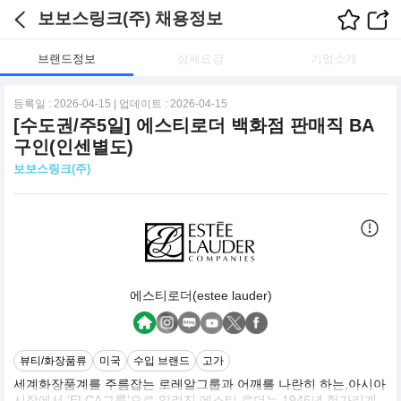
보보스링크(주) 채용정보
브랜드정보
상세요강
기업소개
등록일 : 2026-04-15 | 업데이트 : 2026-04-15
[수도권/주5일] 에스티로더 백화점 판매직 BA
구인(인센별도)
보보스링크(주)
에스티로더(estee lauder)
뷰티/화장품류
미국
수입 브랜드
고가
세계화장품계를 주름잡는 로레알그룹과 어깨를 나란히 하는,아시아
시장에서 ‘ELCA그룹’으로 알려진 에스티 로더는 1946년 헝가리계