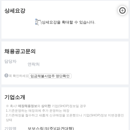
상세요강
상세요강을 확대할 수 있습니다.
채용공고문의
담당자
연락처
꼭 확인하세요
임금체불사업주 명단확인
기업소개
※ 혹시!
매장채용정보
와
상이한
기업(SHOP)정보일 경우
1.기존운영하는 매장외에 추가 운영하는 매장
2.기존매장을 철수하고 새롭게 신규매장을 오픈했으나 기업(SHOP)정보 미변경중인
상태
기업명
보보스링크(주)(파견대행)