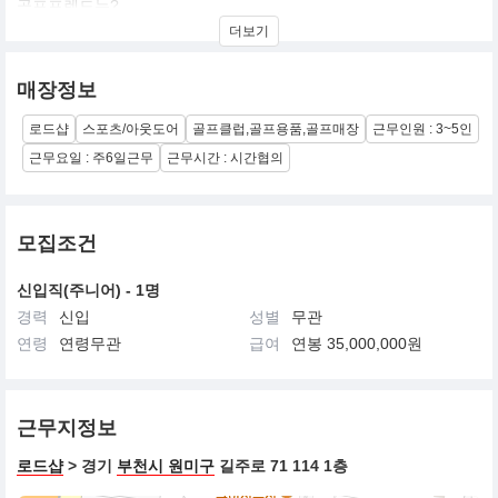
골프프렌드는?
기존의 일반 골프샵과는 차별성을 둔 골프전문매장입니다.
더보기
골프시장의 혁신적인 전환을 업계 최초로 이룬 스포츠 전문기업으
로 현재는 업계 넘버원, 골프전문매장 업계에서
최고의 기업이 되었습니다.
매장정보
골프프렌드는 업계 최고의 골프매장 브랜드로 현재에도 많은 골퍼
들에게 사랑과 신뢰를 받고 있지만,
로드샵
스포츠/아웃도어
골프클럽,골프용품,골프매장
근무인원 : 3~5인
미래에도 인정받는 기업이 되기 위해 항상 발전하고 있는 골프전문
근무요일 : 주6일근무
근무시간 : 시간협의
기업입니다.
항상 새로운 마인드와 혁신적인 생각을 가진 전문인력으로 만들어
진 골프프렌드는
개인의 능력 및 역량을 항상 존중하며, 업무의 전문성에 따라 인사진
모집조건
급 빠르며,
근속연수에 따른 골프프렌드의 매장 지점장이 될 수 있도록 기업이
적극적으로 지원하는 제도가 있습니다.
신입직(주니어) - 1명
젋은 생각으로 골퍼들의 진정한 친구가 되는것을 최종 목표로 하고
경력
신입
성별
무관
있습니다.
연령
연령무관
급여
연봉 35,000,000원
근무지정보
로드샵
> 경기
부천시 원미구
길주로 71 114 1층