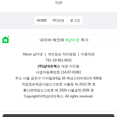
HOME
PC버전
로그인
네이버 메인에
#샵마넷
추가
About 샵마넷
|
개인정보 처리방침
|
이용약관
TEL:02-851-0815
(주)샵네트웍스
대표 이인용
사업자등록번호:114-87-01861
주소:서울 금천구 디지털로9길 65 백상스타타워1차 508호
직업정보제공사업신고번호:
서울청 제 2012-30 호
통신판매업신고번호:
제 2020-서울금천-2036 호
Copyright©
(주)샵네트웍스
. All rights reserved.