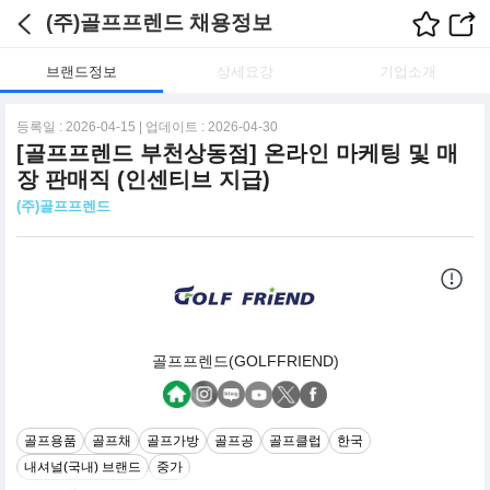
(주)골프프렌드 채용정보
브랜드정보
상세요강
기업소개
등록일 : 2026-04-15 | 업데이트 : 2026-04-30
[골프프렌드 부천상동점] 온라인 마케팅 및 매
장 판매직 (인센티브 지급)
(주)골프프렌드
골프프렌드(GOLFFRIEND)
골프용품
골프채
골프가방
골프공
골프클럽
한국
내셔널(국내) 브랜드
중가