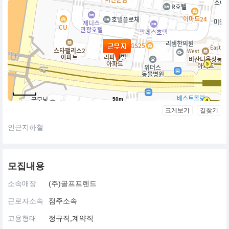
50m
크게보기
길찾기
인근지하철
모집내용
소속매장
(주)골프프렌드
근로자소속
점주소속
고용형태
정규직,계약직