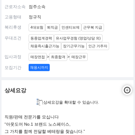
근로자소속
점주소속
고용형태
정규직
복리후생
4대보험
퇴직금
인센티브제
근무복 지급
우대조건
동종업계경력
유사업무경험 (영업/상담 외)
채용즉시출근가능
장기근무가능
인근 거주자
입사과정
>
>
매장면접
최종합격
매장근무
모집기간
채용시까지
상세요강
상세요강을 확대할 수 있습니다.
직원/판매 전문가를 모십니다
“아웃도어 No.1 브랜드 노스페이스,
그 가치를 함께 전달할 베테랑을 찾습니다.”