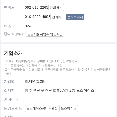
연락처
062-616-2263
전화하기
010-9229-4998
전화하기
문자보내기
팩스
02--
꼭 확인하세요
임금체불사업주 명단확인
기업소개
※ 혹시!
매장채용정보
와
상이한
기업(SHOP)정보일 경우
1.기존운영하는 매장외에 추가 운영하는 매장
2.기존매장을 철수하고 새롭게 신규매장을 오픈했으나 기업(SHOP)정보 미변경중인
상태
기업명
이세별컴퍼니
소재지
광주 광산구 장신로 98 A관 2층 노스페이스
홈페이지
운영브랜드
노스페이스롯데수완점
노스페이스