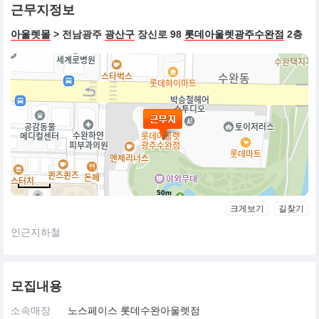
근무지정보
아울렛몰
> 전남광주
광산구
장신로 98
롯데아울렛광주수완점
2층
50m
크게보기
길찾기
인근지하철
모집내용
소속매장
노스페이스 롯데수완아울렛점