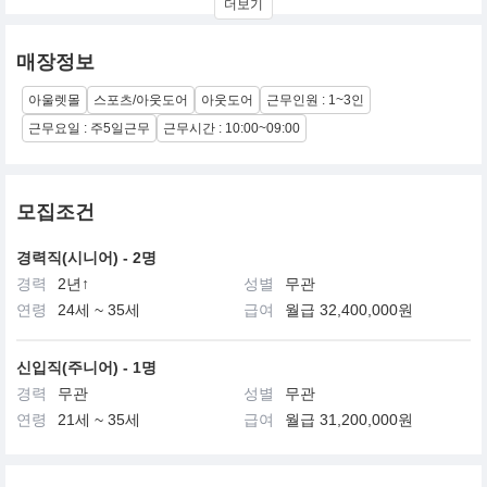
더보기
1997년 (주)영원아웃도어(대표 성기학)가 대한민국에 노스페이스
브랜드를 들여왔다.
2013년 국내 런칭 16주년을 맞이하였으며, (주)영원아웃도어가 현
매장정보
재까지 국내 브랜드 전개권을 보유하고 있다
아울렛몰
스포츠/아웃도어
아웃도어
근무인원 : 1~3인
근무요일 : 주5일근무
근무시간 : 10:00~09:00
모집조건
경력직(시니어) - 2명
경력
2년↑
성별
무관
연령
24세 ~ 35세
급여
월급 32,400,000원
신입직(주니어) - 1명
경력
무관
성별
무관
연령
21세 ~ 35세
급여
월급 31,200,000원