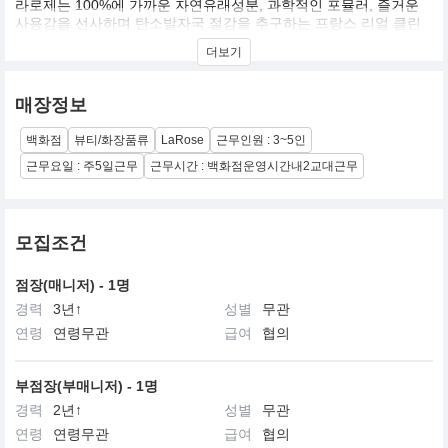
라로제는 100%에 가까운 자연유래성분, 과학적인 포뮬러, 즐거운
사용감을 선사하며 탄소발자국 절감을 추구하는 프랑스 리얼 클린
뷰티 브랜드입니다.
더보기
매장정보
백화점
뷰티/화장품류
LaRose
근무인원 : 3~5인
근무요일 : 주5일근무
근무시간 : 백화점운영시간내2교대근무
모집조건
점장(매니저) - 1명
경력
3년↑
성별
무관
연령
연령무관
급여
협의
부점장(부매니저) - 1명
경력
2년↑
성별
무관
연령
연령무관
급여
협의