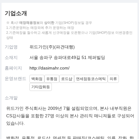
기업소개
※ 혹시!
매장채용정보
와
상이한
기업(SHOP)정보일 경우
1.기존운영하는 매장외에 추가 운영하는 매장
2.기존매장을 철수하고 새롭게 신규매장을 오픈했으나 기업(SHOP)정보 미변경중인
상태
기업명
위드가인(주)(파견대행)
소재지
서울 송파구 송파대로49길 51 제퍼빌딩
홈페이지
http://dasimahr.com/
운영브랜드
백화점
유통점
로드샵
면세점등코스메틱
의류
기타잡화등
소개말
위드가인 주식회사는 2009년 7월 설립되었으며, 본사 내부직원은
CS강사들을 포함한 27명 이상의 본사 관리직 매니져들로 구성되어
있습니다.
백화점, 유통점, 로드샵, 면세점 등 판매직(코스메틱, 의류, 잡화, 향