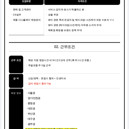
모집부문
자격조건
ㆍ 판매 및 고객관리
ㆍ
서비스 감각과 센스가 탁월하신 분
ㆍ CS업무
ㆍ
성별 무관
ㆍ 제품 디스플레이 매장관리
ㆍ
뷰티 관련 학과 전공자 및 메이크업/ 스킨케어 과정 수료자
우대
ㆍ
뷰티 관련 (메이크업/스킨케어) 자격증 소지자 우대
ㆍ
백화점 화장품 브랜드 경력 우대
02. 근무조건
근무 조건
ㆍ
해당 지점 영업시간 내 9시간 2교대 근무( 휴게 1시간 포함 )
ㆍ
주말포함 주 5일 근무
급 여
ㆍ 신입/경력 : 면접시 협의
+ 인센티브
ㆍ 급여 면접시 협의가능
매장 정보
ㆍ서울권
ㆍ경기/인천권
ㆍ충청권
ㆍ대전권
ㆍ부산권
ㆍ대구권
ㆍ광주권