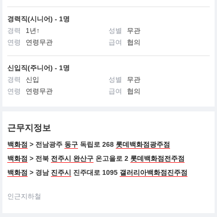
경력직(시니어) - 1명
경력
1년↑
성별
무관
연령
연령무관
급여
협의
신입직(주니어) - 1명
경력
신입
성별
무관
연령
연령무관
급여
협의
근무지정보
백화점
> 전남광주
동구
독립로 268
롯데백화점광주점
백화점
> 전북
전주시 완산구
온고을로 2
롯데백화점전주점
백화점
> 경남
진주시
진주대로 1095
갤러리아백화점진주점
인근지하철