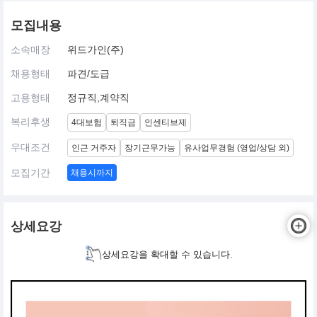
모집내용
소속매장
위드가인(주)
채용형태
파견/도급
고용형태
정규직,계약직
복리후생
4대보험
퇴직금
인센티브제
우대조건
인근 거주자
장기근무가능
유사업무경험 (영업/상담 외)
모집기간
채용시까지
상세요강
상세요강을 확대할 수 있습니다.