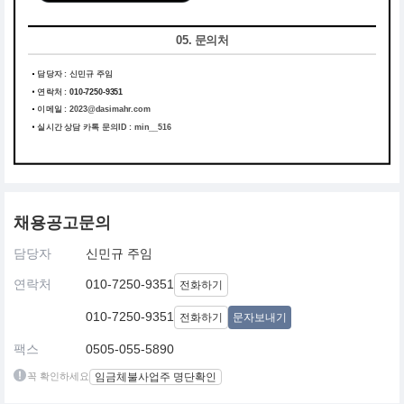
05. 문의처
담당자 : 신민규 주임
연락처 :
010-7250-9351
이메일 :
2023@dasimahr.com
실시간 상담 카톡 문의ID : min__516
채용공고문의
담당자
신민규 주임
연락처
010-7250-9351
전화하기
010-7250-9351
전화하기
문자보내기
팩스
0505-055-5890
꼭 확인하세요
임금체불사업주 명단확인