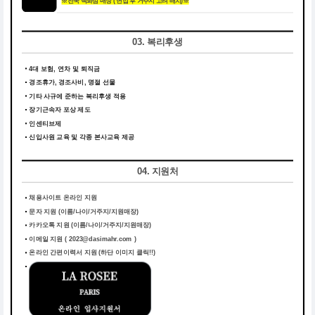
※전국 백화점 매장 ( 면접 후 거주지 고려 배치)※
03. 복리후생
4대 보험, 연차 및 퇴직금
경조휴가, 경조사비, 명절 선물
기타 사규에 준하는 복리후생 적용
장기근속자 포상 제도
인센티브제
신입사원 교육 및 각종 본사교육 제공
04. 지원처
채용사이트 온라인 지원
문자 지원 (이름/나이/거주지/지원매장)
카카오톡 지원 (이름/나이/거주지/지원매장)
이메일 지원 ( 2023@dasimahr.com )
온라인 간편이력서 지원
(하단 이미지 클릭!!)