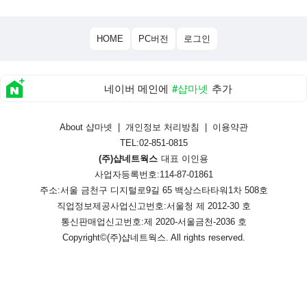
HOME
PC버전
로그인
네이버 메인에
#샵마넷
추가
About 샵마넷
|
개인정보 처리방침
|
이용약관
TEL:02-851-0815
(주)샵네트웍스
대표 이인용
사업자등록번호:114-87-01861
주소:서울 금천구 디지털로9길 65 백상스타타워1차 508호
직업정보제공사업신고번호:
서울청 제 2012-30 호
통신판매업신고번호:
제 2020-서울금천-2036 호
Copyright©
(주)샵네트웍스
. All rights reserved.