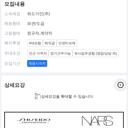
모집내용
소속매장
위드가인(주)
채용형태
파견/도급
고용형태
정규직,계약직
복리후생
4대보험
퇴직금
인센티브제
우대조건
인근 거주자
장기근무가능
유사업무경험 (영업/상담 외)
모집기간
채용시까지
상세요강
상세요강을 확대할 수 있습니다.