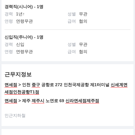
경력직(시니어) - 1명
경력
1년↑
성별
무관
연령
연령무관
급여
협의
신입직(주니어) - 1명
경력
신입
성별
무관
연령
연령무관
급여
협의
근무지정보
면세점
> 인천
중구
공항로 272 인천국제공항 제1터미널
신세계면
세점인천공항T1점
면세점
> 제주
제주시
노연로 69
신라면세점제주점
인근지하철