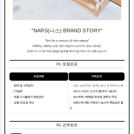
"NARS(나스) BRAND STORY"
"Don't be so serious. It's olny makeup"
NARS는 1994년 뉴욕, 메이크업아티스트이자 포토그래퍼인
프랑수아 나스에 의해 설립된 글로벌 메이크업 아티스트 브랜드입니다.
01. 모집요강
모집부문
자격조건
ㆍ 판매 및 고객관리
ㆍ
신입 / 남녀무관 / 성격이 밝고 적극적이신 분
ㆍ CS업무
ㆍ
서비스 마인드 소지자 (중국어 가능자)
ㆍ 제품 디스플레이 매장관리
ㆍ
코스메틱 / 백화점/ 면세점 경력자 우대
ㆍ 상품 포장 및 계산
ㆍ
브랜드에 대한 이해도가 높으며 책임감은 필
수
02. 근무조건