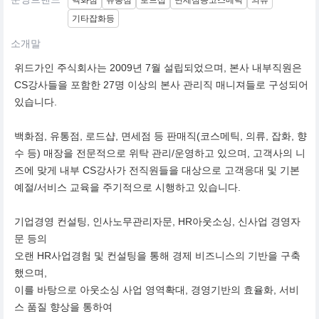
백화점
유통점
로드샵
면세점등코스메틱
의류
기타잡화등
소개말
위드가인 주식회사는 2009년 7월 설립되었으며, 본사 내부직원은
CS강사들을 포함한 27명 이상의 본사 관리직 매니져들로 구성되어
있습니다.
백화점, 유통점, 로드샵, 면세점 등 판매직(코스메틱, 의류, 잡화, 향
수 등) 매장을 전문적으로 위탁 관리/운영하고 있으며, 고객사의 니
즈에 맞게 내부 CS강사가 전직원들을 대상으로 고객응대 및 기본
예절/서비스 교육을 주기적으로 시행하고 있습니다.
기업경영 컨설팅, 인사노무관리자문, HR아웃소싱, 신사업 경영자
문 등의
오랜 HR사업경험 및 컨설팅을 통해 경제 비즈니스의 기반을 구축
했으며,
이를 바탕으로 아웃소싱 사업 영역확대, 경영기반의 효율화, 서비
스 품질 향상을 통하여