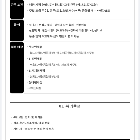
근무 조건
해당 지점 영업시간 내 9시간 교대 근무 (식사 1시간 포함)
ㆍ
주말 포함 주 5일 근무(토,일요일 개수) + 국, 공휴일 개수 + 연차별도
ㆍ
급 여
ㆍ 매니저 : 면접시 협의 ~ 경력에 따른 협의 + 인센티브
ㆍ 신입/경력 : 면접시 협의 (최고대우) ~ 경력에 따른 협의 + 인센티브
동종 업계 최고대우 급여 면접시 협의가능
ㆍ
채용 매장
ㆍ롯데면세점
- 월드타워점, 명동점, 부산점, 김해공항점, 김포공항점, 제주점
ㆍ신라면세점
- 서울점, 인천공항점, 용산아이파크점, 제주점
ㆍ신세계면세점
- 명동점, 인천공항점, 부산점
ㆍ
현대면세점
- 무역센터점
03. 복리후생
4대 보험, 연차 및 퇴직금
경조 휴가, 경조사비, 명절 선물
기타 사규에 준하는 복리후생 적용