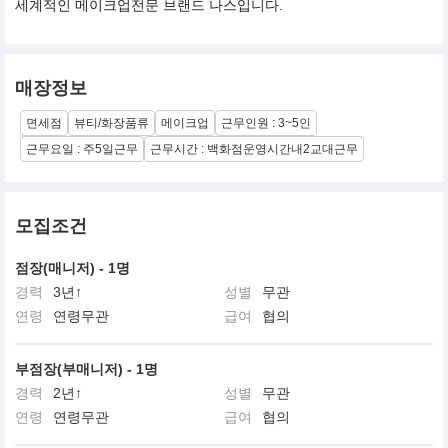
세계적인 메이크업전문 브랜드 나스입니다.
매장정보
면세점
뷰티/화장품류
메이크업
근무인원 : 3~5인
근무요일 : 주5일근무
근무시간 : 백화점운영시간내2교대근무
모집조건
점장(매니저) - 1명
경력
3년↑
성별
무관
연령
연령무관
급여
협의
부점장(부매니저) - 1명
경력
2년↑
성별
무관
연령
연령무관
급여
협의