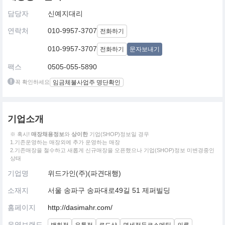
담당자
신예지대리
연락처
010-9957-3707
전화하기
010-9957-3707
전화하기
문자보내기
팩스
0505-055-5890
꼭 확인하세요
임금체불사업주 명단확인
기업소개
※ 혹시!
매장채용정보
와
상이한
기업(SHOP)정보일 경우
1.기존운영하는 매장외에 추가 운영하는 매장
2.기존매장을 철수하고 새롭게 신규매장을 오픈했으나 기업(SHOP)정보 미변경중인
상태
기업명
위드가인(주)(파견대행)
소재지
서울 송파구 송파대로49길 51 제퍼빌딩
홈페이지
http://dasimahr.com/
운영브랜드