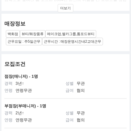
했습니다. ‘톰 포드 뷰티’는 제품력과 서비스 그리고 장인 정신을 다
더보기
양하게 갖춘 하이-엔드 뷰티 브랜드입니다. 톰 포드는 메이크업, 스
킨 케어 그리고 향수야말로 자신을 변화시킬 수 있는 최선의 방법이
며, 부드럽고 우아하게 또는 강렬하고 과감하게 본인의 가장 매력적
매장정보
이고 열정적인 모습을 표현하는 힘을 지녔다고 말합니다. 여성 개개
인에게 잠재된 아름다움과 보다 결점 없이 빛나는 피부, 매력적이고
백화점
뷰티/화장품류
메이크업,엘카그룹,톰포드뷰티
감각적인 컬러 표현을 위한 스킨 케어부터 메이크업 제품까지 다양
한 제품을 선보이고 있습니다. 또한 고귀한 원료를 사용한 ‘럭셔리
근무요일 : 주5일근무
근무시간 : 매장운영시간내2교대근무
향’으로 톰 포드만의 대담하고 센슈얼한 영감을 표현하며 진정한 ‘럭
셔리 뷰티’의 진수를 보여주고자 노력하고 있습니다. 2014년 한국에
첫 공식 매장을 오픈하며 하이-엔드 뷰티 브랜드로서 소비자들에게
사랑 받고 있습니다.
모집조건
점장(매니저) - 1명
경력
3년↑
성별
무관
연령
연령무관
급여
협의
부점장(부매니저) - 1명
경력
2년↑
성별
무관
연령
연령무관
급여
협의