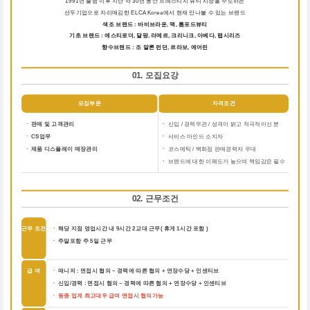
1991년 출범 이후 지난 약 30년 동안 프레스티지 뷰티 시장을 주도하는
선두기업으로 자리매김한 ELCA Korea에서 현재 만나볼 수 있는 브랜드
색조 브랜드 : 바비브라운, 맥, 톰포드뷰티
기초 브랜드 : 에스티로더, 달팡, 라메르, 크리니크, 아베다, 랩시리즈
향수브랜드 : 조 말론 런던, 르라보, 에어린
01. 모집요강
모집부문
자격조건
ㆍ 판매 및 고객관리
ㆍ
신입 / 경력무관 / 성격이 밝고 적극적이신 분
ㆍ CS업무
ㆍ
서비스 마인드 소지자
ㆍ 제품 디스플레이 매장관리
ㆍ
코스메틱 / 백화점 판매경력자 우대
ㆍ
브랜드에 대한 이해도가 높으며 책임감은 필수
02. 근무조건
근무 조건
ㆍ 해당 지점 영업시간 내 9시간 2교대 근무( 휴게 1시간 포함 )
ㆍ 주말포함 주 5일 근무
급 여
ㆍ 매니저 : 면접시 협의 ~ 경력에 따른 협의 + 연장수당 + 인센티브
ㆍ 신입/경력 : 면접시 협의 ~ 경력에 따른 협의 + 연장수당 + 인센티브
ㆍ 동종 업계 최고대우 급여 면접시 협의가능