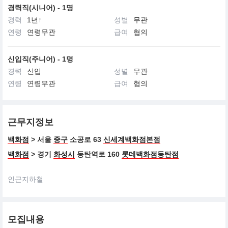
경력직(시니어) - 1명
경력
1년↑
성별
무관
연령
연령무관
급여
협의
신입직(주니어) - 1명
경력
신입
성별
무관
연령
연령무관
급여
협의
근무지정보
백화점
> 서울
중구
소공로 63
신세계백화점본점
백화점
> 경기
화성시
동탄역로 160
롯데백화점동탄점
인근지하철
모집내용