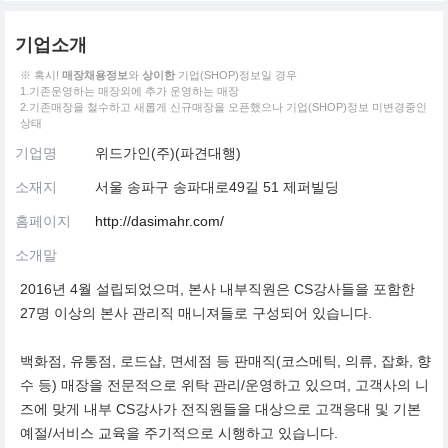
기업소개
※ 혹시!
매장채용정보
와
상이한
기업(SHOP)정보일 경우
1.기존운영하는 매장외에 추가 운영하는 매장
2.기존매장을 철수하고 새롭게 신규매장을 오픈했으나 기업(SHOP)정보 미변경중인
상태
기업명
위드가인(주)(파견대행)
소재지
서울 송파구 송파대로49길 51 제퍼빌딩
홈페이지
http://dasimahr.com/
소개말
2016년 4월 설립되었으며, 본사 내부직원은 CS강사들을 포함한
27명 이상의 본사 관리직 매니져들로 구성되어 있습니다.
백화점, 유통점, 로드샵, 면세점 등 판매직(코스메틱, 의류, 잡화, 향
수 등) 매장을 전문적으로 위탁 관리/운영하고 있으며, 고객사의 니
즈에 맞게 내부 CS강사가 전직원들을 대상으로 고객응대 및 기본
예절/서비스 교육을 주기적으로 시행하고 있습니다.