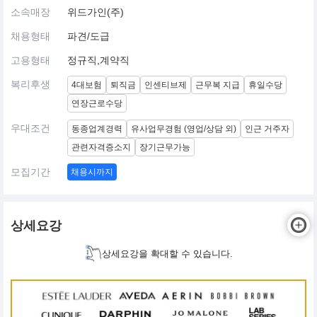
소속매장
위드가인(주)
채용형태
파견/도급
고용형태
정규직,계약직
복리후생
4대보험
퇴직금
인센티브제
근무복 지급
휴일수당
연장근로수당
우대조건
동종업계경력
유사업무경험 (영업/상담 외)
인근 거주자
관련자격증소지
장기근무가능
모집기간
채용시까지
상세요강
상세요강을 확대할 수 있습니다.