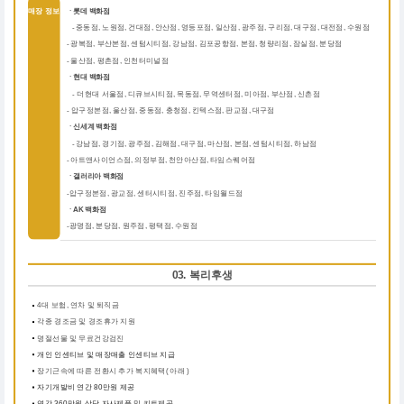
매장 정보
ㆍ롯데 백화점
중동점, 노원점, 건대점, 안산점, 영등포점, 일산점, 광주점, 구리점, 대구점, 대전점, 수원점
-
-
광복점, 부산본점, 센텀시티점, 강남점, 김포공항점, 본점, 청량리점, 잠실점, 분당점
-
울산점, 평촌점, 인천터미널점
ㆍ현대 백화점
더현대 서울점, 디큐브시티점, 목동점, 무역센터점, 미아점, 부산점, 신촌점
-
-
압구정본점, 울산점, 중동점, 충청점, 킨텍스점, 판교점, 대구점
ㆍ신세계 백화점
강남점, 경기점, 광주점, 김해점, 대구점, 마산점, 본점, 센텀시티점, 하남점
-
-
아트앤사이언스점, 의정부점, 천안아산점, 타임스퀘어점
ㆍ갤러리아 백화점
압구정본점, 광교점, 센터시티점, 진주점, 타임월드점
-
ㆍAK 백화점
광명점, 분당점, 원주점, 평택점, 수원점
-
03. 복리후생
4대 보험, 연차 및 퇴직금
각종 경조금 및 경조휴가 지원
명절선물 및 무료건강검진
개인 인센티브 및 매장매출 인센티브 지급
장기근속에 따른 전환시 추가 복지혜택( 아래 )
자기개발비 연간 80만원 제공
연간 360만원 상당 자사제품 및 키트제공