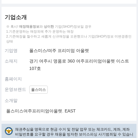
기업소개
※ 혹시!
매장채용정보
와
상이한
기업(SHOP)정보일 경우
1.기존운영하는 매장외에 추가 운영하는 매장
2.기존매장을 철수하고 새롭게 신규매장을 오픈했으나 기업(SHOP)정보 미변경중인
상태
기업명
폴스미스/여주 프리미엄 아울렛
소재지
경기 여주시 명품로 360 여주프리미엄아울렛 이스트
107호
홈페이지
운영브랜드
폴스미스
소개말
폴스미스여주프리미엄아울렛. EAST
채권추심을 명목으로 현금 수거 및 전달 업무 또는 체크카드, 계좌, 계좌
비밀번호를 요구할 경우 채용을 빙자한 보이스피싱 사기범죄일 수 있습니