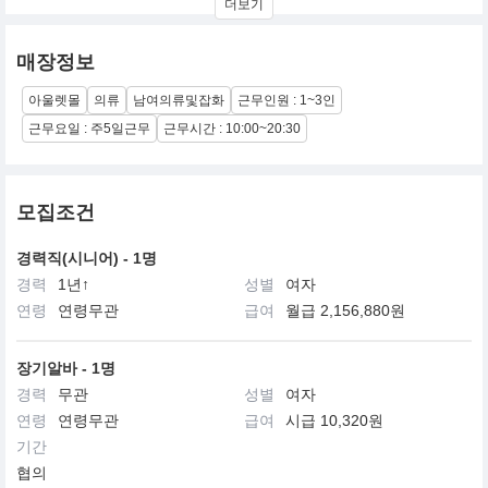
더보기
스는 언론과의 인터뷰에서 자신은 획일화된 생각으로 다른 사람들
의 머릿속을 혼란스럽게 만드는 패션 잡지는 절대 보지 않는다고 말
할 정도로 언제나 엉뚱함과, 창의적인 것을 추구하고 있다.
매장정보
아울렛몰
의류
남여의류및잡화
근무인원 : 1~3인
근무요일 : 주5일근무
근무시간 : 10:00~20:30
모집조건
경력직(시니어) - 1명
경력
1년↑
성별
여자
연령
연령무관
급여
월급 2,156,880원
장기알바 - 1명
경력
무관
성별
여자
연령
연령무관
급여
시급 10,320원
기간
협의