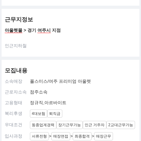
근무지정보
아울렛몰
> 경기
여주시
지점
인근지하철
모집내용
소속매장
폴스미스/여주 프리미엄 아울렛
근로자소속
점주소속
고용형태
정규직,아르바이트
복리후생
4대보험
퇴직금
우대조건
동종업계경력
장기근무가능
인근 거주자
2교대근무가능
입사과정
>
>
>
서류전형
매장면접
최종합격
매장근무