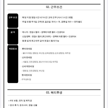
02. 근무조건
근무 조건
해당 지점 영업시간 내 9시간 교대 근무 (식사 1시간 포함)
ㆍ
주말 포함 주 5일 근무(토,일요일 개수) + 국, 공휴일 개수 + 연차별도
ㆍ
급 여
ㆍ 매니저 : 면접시 협의 ~ 경력에 따른 협의 + 인센티브
ㆍ 신입/경력 : 면접시 협의 (최고대우) ~ 경력에 따른 협의 + 인센티브
동종 업계 최고대우 급여 면접시 협의가능
ㆍ
매장정보
ㆍ롯데면세점
- 월드타워점, 명동점, 부산점, 김해공항점, 김포공항점, 제주점
ㆍ신라면세점
- 서울점, 인천공항점, 용산아이파크점, 제주점
ㆍ신세계면세점
- 명동점, 인천공항점, 부산점
ㆍ
현대면세점
- 무역센터점
03. 복리후생
4대 보험, 연차 및 퇴직금
경조 휴가, 경조사비, 명절 선물