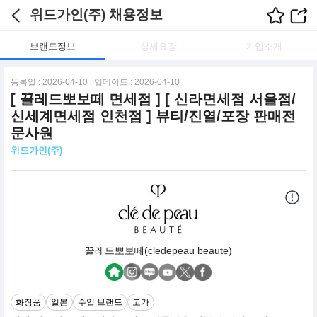
위드가인(주) 채용정보
브랜드정보
상세요강
기업소개
등록일 : 2026-04-10 | 업데이트 : 2026-04-10
[ 끌레드뽀보떼 면세점 ] [ 신라면세점 서울점/
신세계면세점 인천점 ] 뷰티/진열/포장 판매전
문사원
위드가인(주)
끌레드뽀보떼(cledepeau beaute)
화장품
일본
수입 브랜드
고가