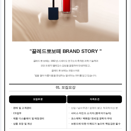
"끌레드뽀보떼 BRAND STORY "
끌레드 뽀 보떼는 1982년, 시세이도 연구소의 축적된 과학 기술력과
모던 프렌치 엘레강스 감성을 결합하여 탄생하였고,
끌레드 뽀 보떼는 프랑스어로
'빛을 열어 아름다움을 완성하는 열쇠'라는 의미를 담고 있습니다.
01. 모집요강
모집부문
자격조건
ㆍ 판매 및 고객관리
ㆍ
신입 / 남녀무관 / 성격이 밝고 적극적이신 분
ㆍ CS업무
ㆍ
서비스 마인드 소지자 (중국어가능자)
ㆍ 제품 디스플레이 및 매장관리
ㆍ
코스메틱 / 백화점/ 면세점 경력자 우대
ㆍ 상품 포장 및 계산
ㆍ
브랜드에 대한 이해도가 높으며 책임감은 필수