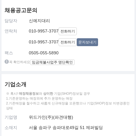
채용공고문의
담당자
신예지대리
연락처
010-9957-3707
전화하기
010-9957-3707
전화하기
문자보내기
팩스
0505-055-5890
꼭 확인하세요
임금체불사업주 명단확인
기업소개
※ 혹시!
매장채용정보
와
상이한
기업(SHOP)정보일 경우
1.기존운영하는 매장외에 추가 운영하는 매장
2.기존매장을 철수하고 새롭게 신규매장을 오픈했으나 기업(SHOP)정보 미변경중인
상태
기업명
위드가인(주)(파견대행)
소재지
서울 송파구 송파대로49길 51 제퍼빌딩