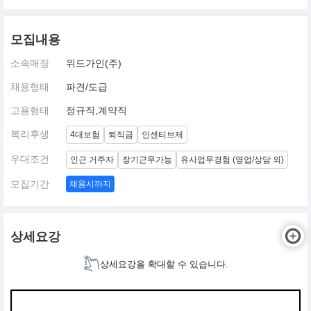
모집내용
소속매장
위드가인(주)
채용형태
파견/도급
고용형태
정규직,계약직
복리후생
4대보험
퇴직금
인센티브제
우대조건
인근 거주자
장기근무가능
유사업무경험 (영업/상담 외)
모집기간
채용시까지
상세요강
상세요강을 확대할 수 있습니다.