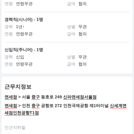
끌레드뽀 보떼는 지적이고 세련된 감각과 환경을 생각하는 여성을
연령
연령무관
급여
협의
존중합니다.
아름다움에 대한 특별한 안목을 가진 끌레드뽀 보떼의 여성은 진정
한 아름다움을 추구합니다.
경력직(시니어) - 1명
경력
1년↑
성별
무관
연령
연령무관
급여
협의
신입직(주니어) - 1명
경력
신입
성별
무관
연령
연령무관
급여
협의
근무지정보
면세점
> 서울
중구
동호로 249
신라면세점서울점
면세점
> 인천
중구
공항로 272 인천국제공항 제1터미널
신세계면
세점인천공항T1점
인근지하철