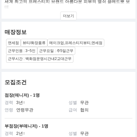
세계 최고의 프레스티지 브랜드 아름다운 피부의 열쇠 끌레드뽀 보
떼
현대적이면서 우아한 감각과 첨단 과한 기술력이 어우러진 최고의
더보기
프레스티지 브랜드,끌레드뽀 보떼
‘우리가 세계에서 가장 효과적인 노화방지 트리트먼트를 만들어 낸
매장정보
다면 어떻게 될까요?’
이 한마디가 세계 최고의 프레스티지 브랜드인 끌레드뽀 보떼의 시
면세점
뷰티/화장품류
메이크업,프레스티지뷰티,면세점
작입니다.
30년 역사의 기술력으로 만들어진 끌레드뽀 보떼는 ‘아름다운 피부
근무인원 : 3~5인
근무요일 : 주5일근무
의 열쇠’를 의미하며 최상의 피부를 위한 열쇠와 자신만의 아름다움
근무시간 : 백화점운영시간내2교대근무
으로 가는 문을 제공한다는 생각을 전합니다.
1999년 한국에 진출한 끌레드뽀 보떼는 로열티 있는 고객 창출에 집
중하여 상류층 여성들 사이에서 그 명성을 얻었습니다.
모집조건
또한 끌레드뽀 보떼의 대표 제품인 라 크렘므는 국내 럭셔리 화장품
시장을 새롭게 열었으며,블랙 라벨 화장품인 시나끄티프 라인의 크
렘므 엥땅시브는 기존의 화장품을 넘어서는 혁신적인 효과와 효능
점장(매니저) - 1명
으로 Beyond Luxury Market을 열었습니다.
경력
3년↑
성별
무관
연령
연령무관
급여
협의
지성과 우아한 감각이 빛나는 그곳, 매력적이며, 역동적인 끌레드뽀
보떼의 세계에 첫발을 디디신 여러분을 진심으로 환영하며, 끌레드
뽀 보떼와 함께 아름다움에 관한 모든 비밀을 찾아내시기를 희망합
부점장(부매니저) - 1명
니다.
경력
2년↑
성별
무관