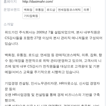
홈페이지
http://dasimahr.com/
운영브랜드
백화점
유통점
로드샵
면세점등코스메틱
의류
기타잡화등
소개말
위드가인 주식회사는 2009년 7월 설립되었으며, 본사 내부직원은
CS강사들을 포함한 27명 이상의 본사 관리직 매니져들로 구성되어
있습니다.
백화점, 유통점, 로드샵, 면세점 등 판매직(코스메틱, 의류, 잡화, 향
수 등) 매장을 전문적으로 위탁 관리/운영하고 있으며, 고객사의 니
즈에 맞게 내부 CS강사가 전직원들을 대상으로 고객응대 및 기본
예절/서비스 교육을 주기적으로 시행하고 있습니다.
기업경영 컨설팅, 인사노무관리자문, HR아웃소싱, 신사업 경영자
문 등의
오랜 HR사업경험 및 컨설팅을 통해 경제 비즈니스의 기반을 구축
했으며,
이를 바탕으로 아웃소싱 사업 영역확대, 경영기반의 효율화, 서비