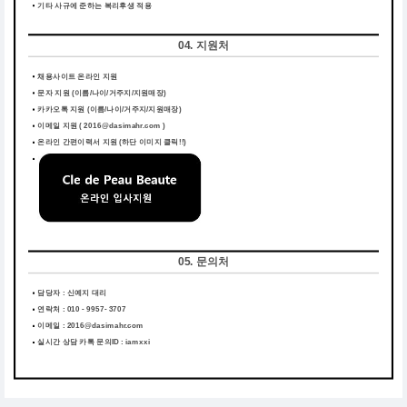
기타 사규에 준하는 복리후생 적용
04. 지원처
채용사이트 온라인 지원
문자 지원 (이름/나이/거주지/지원매장)
카카오톡 지원 (이름/나이/거주지/지원매장)
이메일 지원 ( 2016@dasimahr.com )
온라인 간편이력서 지원
(하단 이미지 클릭!!)
05. 문의처
담당자 : 신예지 대리
연락처 : 010 - 9957- 3707
이메일 : 2016@dasimahr.com
실시간 상담 카톡 문의ID : iamxxi